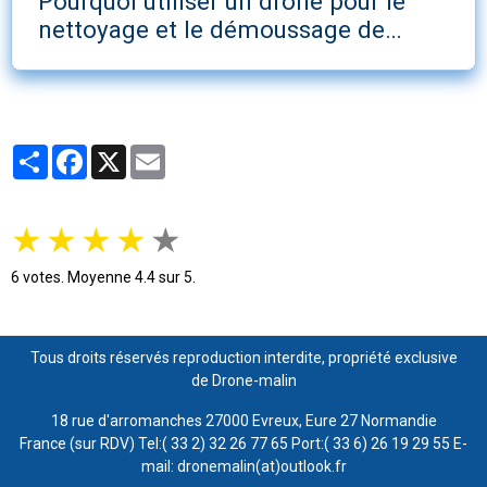
Pourquoi utiliser un drone pour le
nettoyage et le démoussage de
toitures et façades ?
Partager
Facebook
X
Email
★
★
★
★
★
6
votes. Moyenne
4.4
sur 5.
Tous droits réservés reproduction interdite, propriété exclusive
de Drone-malin
18 rue d'arromanches 27000 Evreux, Eure 27 Normandie
France (sur RDV) Tel:( 33 2) 32 26 77 65 Port:( 33 6) 26 19 29 55 E-
mail: dronemalin(at)outlook.fr