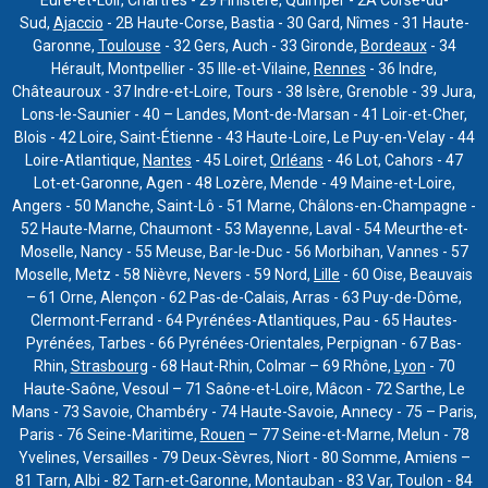
Sud,
Ajaccio
- 2B Haute-Corse, Bastia - 30 Gard, Nîmes - 31 Haute-
Garonne,
Toulouse
- 32 Gers, Auch - 33 Gironde,
Bordeaux
- 34
Hérault, Montpellier - 35 Ille-et-Vilaine,
Rennes
- 36 Indre,
Châteauroux - 37 Indre-et-Loire, Tours - 38 Isère, Grenoble - 39 Jura,
Lons-le-Saunier - 40 – Landes, Mont-de-Marsan - 41 Loir-et-Cher,
Blois - 42 Loire, Saint-Étienne - 43 Haute-Loire, Le Puy-en-Velay - 44
Loire-Atlantique,
Nantes
- 45 Loiret,
Orléans
- 46 Lot, Cahors - 47
Lot-et-Garonne, Agen - 48 Lozère, Mende - 49 Maine-et-Loire,
Angers - 50 Manche, Saint-Lô - 51 Marne, Châlons-en-Champagne -
52 Haute-Marne, Chaumont - 53 Mayenne, Laval - 54 Meurthe-et-
Moselle, Nancy - 55 Meuse, Bar-le-Duc - 56 Morbihan, Vannes - 57
Moselle, Metz - 58 Nièvre, Nevers - 59 Nord,
Lille
- 60 Oise, Beauvais
– 61 Orne, Alençon - 62 Pas-de-Calais, Arras - 63 Puy-de-Dôme,
Clermont-Ferrand - 64 Pyrénées-Atlantiques, Pau - 65 Hautes-
Pyrénées, Tarbes - 66 Pyrénées-Orientales, Perpignan - 67 Bas-
Rhin,
Strasbourg
- 68 Haut-Rhin, Colmar – 69 Rhône,
Lyon
- 70
Haute-Saône, Vesoul – 71 Saône-et-Loire, Mâcon - 72 Sarthe, Le
Mans - 73 Savoie, Chambéry - 74 Haute-Savoie, Annecy - 75 – Paris,
Paris - 76 Seine-Maritime,
Rouen
– 77 Seine-et-Marne, Melun - 78
Yvelines, Versailles - 79 Deux-Sèvres, Niort - 80 Somme, Amiens –
81 Tarn, Albi - 82 Tarn-et-Garonne, Montauban - 83 Var, Toulon - 84