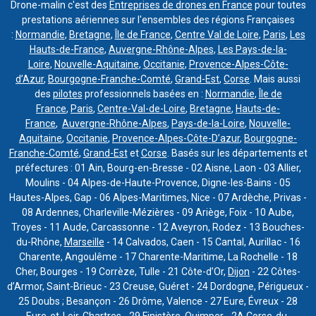
Drone-malin c'est des
Entreprises de drones en France
pour toutes
prestations aériennes sur l'ensembles des régions Françaises
:
Normandie
,
Bretagne
,
Île de France
,
Centre Val de Loire
,
Paris
,
Les
Hauts-de-France
,
Auvergne-Rhône-Alpes
,
Les Pays-de-la-
Loire
,
Nouvelle-Aquitaine
,
Occitanie
,
Provence-Alpes-Côte-
d’Azur
,
Bourgogne-Franche-Comté
,
Grand-Est
,
Corse
. Mais aussi
des
pilotes
professionnels basées en :
Normandie
,
Île de
France
,
Paris
,
Centre-Val-de-Loire
,
Bretagne
,
Hauts-de-
France
,
Auvergne-Rhône-Alpes
,
Pays-de-la-Loire
,
Nouvelle-
Aquitaine
,
Occitanie
,
Provence-Alpes-Côte-D’azur
,
Bourgogne-
Franche-Comté
,
Grand-Est
et
Corse
. Basés sur les départements et
préfectures : 01 Ain, Bourg-en-Bresse - 02 Aisne, Laon - 03 Allier,
Moulins - 04 Alpes-de-Haute-Provence, Digne-les-Bains - 05
Hautes-Alpes, Gap - 06 Alpes-Maritimes, Nice - 07 Ardèche, Privas -
08 Ardennes, Charleville-Mézières - 09 Ariège, Foix - 10 Aube,
Troyes - 11 Aude, Carcassonne - 12 Aveyron, Rodez - 13 Bouches-
du-Rhône,
Marseille
- 14 Calvados, Caen - 15 Cantal, Aurillac - 16
Charente, Angoulême - 17 Charente-Maritime, La Rochelle - 18
Cher, Bourges - 19 Corrèze, Tulle - 21 Côte-d’Or,
Dijon
- 22 Côtes-
d’Armor, Saint-Brieuc - 23 Creuse, Guéret - 24 Dordogne, Périgueux -
25 Doubs ; Besançon - 26 Drôme, Valence - 27 Eure, Évreux - 28
Eure-et-Loir, Chartres - 29 Finistère, Quimper - 2A Corse-du-