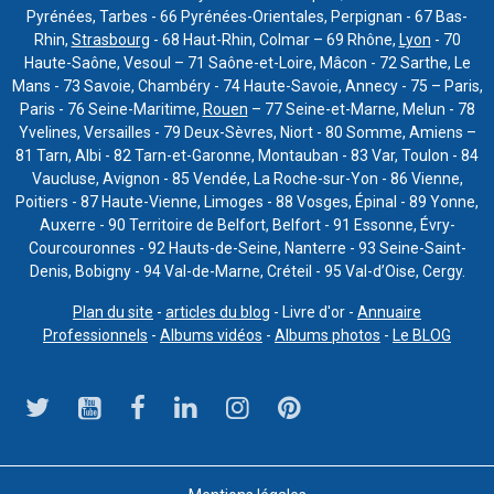
Pyrénées, Tarbes - 66 Pyrénées-Orientales, Perpignan - 67 Bas-
Rhin,
Strasbourg
- 68 Haut-Rhin, Colmar – 69 Rhône,
Lyon
- 70
Haute-Saône, Vesoul – 71 Saône-et-Loire, Mâcon - 72 Sarthe, Le
Mans - 73 Savoie, Chambéry - 74 Haute-Savoie, Annecy - 75 – Paris,
Paris - 76 Seine-Maritime,
Rouen
– 77 Seine-et-Marne, Melun - 78
Yvelines, Versailles - 79 Deux-Sèvres, Niort - 80 Somme, Amiens –
81 Tarn, Albi - 82 Tarn-et-Garonne, Montauban - 83 Var, Toulon - 84
Vaucluse, Avignon - 85 Vendée, La Roche-sur-Yon - 86 Vienne,
Poitiers - 87 Haute-Vienne, Limoges - 88 Vosges, Épinal - 89 Yonne,
Auxerre - 90 Territoire de Belfort, Belfort - 91 Essonne, Évry-
Courcouronnes - 92 Hauts-de-Seine, Nanterre - 93 Seine-Saint-
Denis, Bobigny - 94 Val-de-Marne, Créteil - 95 Val-d’Oise, Cergy.
Plan du site
-
articles du blog
- Livre d'or -
Annuaire
Professionnels
-
Albums vidéos
-
Albums photos
-
Le BLOG