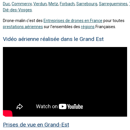
Duc
,
Commercy
,
Verdun
,
Metz
,
Forbach
,
Sarrebourg
,
Sarreguemines
,
Dié-des-Vosges
.
Drone-malin c'est des
Entreprises de drones en France
pour toutes
prestations aériennes
sur l'ensembles des
régions
Françaises.
Vidéo aérienne réalisée dans le Grand Est
Prises de vue en Grand-Est