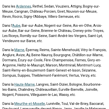
Dans les
Ardennes
, Rethel, Sedan, Vouziers, Attigny, Bogny-sur-
Meuse, Carignan, Château-Porcien, Givet, Nouvion-sur-Meuse,
Revin, Rocroi, Signy-l'Abbaye, Villers-Semeuse, etc.
Dans l'
Aube
, Bar-sur-Aube, Nogent-sur-Seine, Aix-en-Othe, Arcis-
sur-Aube, Bar-sur-Seine, Brienne-le-Château, Creney-près-Troyes,
Les Riceys, Romilly-sur-Seine, Saint-André-les-Vergers, Saint-Lyé,
Vendeuvre-sur-Barse, etc.
Dans la
Marne
, Épernay, Reims, Sainte-Menehould, Vitry-le-François,
Anglure, Avize, Aÿ, Beine-Nauroy, Bourgogne, Châtillon-sur-Marne,
Dormans, Écury-sur-Coole, Fère-Champenoise, Fismes, Givry-en-
Argonne, Heiltz-le-Maurupt, Marson, Montmirail, Montmort-Lucy,
Saint-Remy-en-Bouzemont-Saint-Genest-et-Isson, Sézanne,
Sompuis, Suippes, Thiéblemont-Farémont, Vertus, Verzy, etc.
Dans la
Haute-Marne
, Langres, Saint-Dizier, Bologne, Bourbonne-
les-Bains, Chalindrey, Châteauvillain, Eurville-Bienville, Joinville,
Nogent, Poissons, Villegusien-le-Lac, Wassy, etc.
Dans la
Meurthe-et-Moselle
, Lunéville, Toul, Val-de-Briey, Baccarat,
Dieulouard, Laneuveville-devant-Nancy, Jarny, Jarville-la-Malgrange,