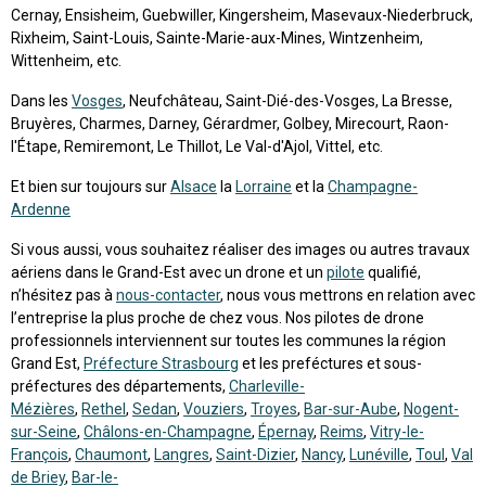
Cernay, Ensisheim, Guebwiller, Kingersheim, Masevaux-Niederbruck,
Rixheim, Saint-Louis, Sainte-Marie-aux-Mines, Wintzenheim,
Wittenheim, etc.
Dans les
Vosges
, Neufchâteau, Saint-Dié-des-Vosges, La Bresse,
Bruyères, Charmes, Darney, Gérardmer, Golbey, Mirecourt, Raon-
l'Étape, Remiremont, Le Thillot, Le Val-d'Ajol, Vittel, etc.
Et bien sur toujours sur
Alsace
la
Lorraine
et la
Champagne-
Ardenne
Si vous aussi, vous souhaitez réaliser des images ou autres travaux
aériens dans le Grand-Est avec un drone et un
pilote
qualifié,
n’hésitez pas à
nous-contacter
, nous vous mettrons en relation avec
l’entreprise la plus proche de chez vous. Nos pilotes de drone
professionnels interviennent sur toutes les communes la région
Grand Est,
Préfecture Strasbourg
et les preféctures et sous-
préfectures des départements,
Charleville-
Mézières
,
Rethel
,
Sedan
,
Vouziers
,
Troyes
,
Bar-sur-Aube
,
Nogent-
sur-Seine
,
Châlons-en-Champagne
,
Épernay
,
Reims
,
Vitry-le-
François
,
Chaumont
,
Langres
,
Saint-Dizier
,
Nancy
,
Lunéville
,
Toul
,
Val
de Briey
,
Bar-le-