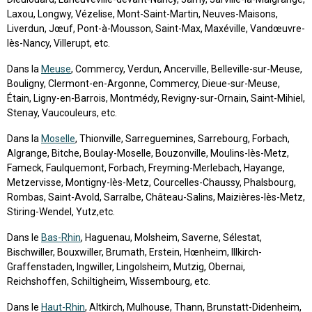
Laxou, Longwy, Vézelise, Mont-Saint-Martin, Neuves-Maisons,
Liverdun, Jœuf, Pont-à-Mousson, Saint-Max, Maxéville, Vandœuvre-
lès-Nancy, Villerupt, etc.
Dans la
Meuse
, Commercy, Verdun, Ancerville, Belleville-sur-Meuse,
Bouligny, Clermont-en-Argonne, Commercy, Dieue-sur-Meuse,
Étain, Ligny-en-Barrois, Montmédy, Revigny-sur-Ornain, Saint-Mihiel,
Stenay, Vaucouleurs, etc.
Dans la
Moselle
, Thionville, Sarreguemines, Sarrebourg, Forbach,
Algrange, Bitche, Boulay-Moselle, Bouzonville, Moulins-lès-Metz,
Fameck, Faulquemont, Forbach, Freyming-Merlebach, Hayange,
Metzervisse, Montigny-lès-Metz, Courcelles-Chaussy, Phalsbourg,
Rombas, Saint-Avold, Sarralbe, Château-Salins, Maizières-lès-Metz,
Stiring-Wendel, Yutz,etc.
Dans le
Bas-Rhin
, Haguenau, Molsheim, Saverne, Sélestat,
Bischwiller, Bouxwiller, Brumath, Erstein, Hœnheim, Illkirch-
Graffenstaden, Ingwiller, Lingolsheim, Mutzig, Obernai,
Reichshoffen, Schiltigheim, Wissembourg, etc.
Dans le
Haut-Rhin
, Altkirch, Mulhouse, Thann, Brunstatt-Didenheim,