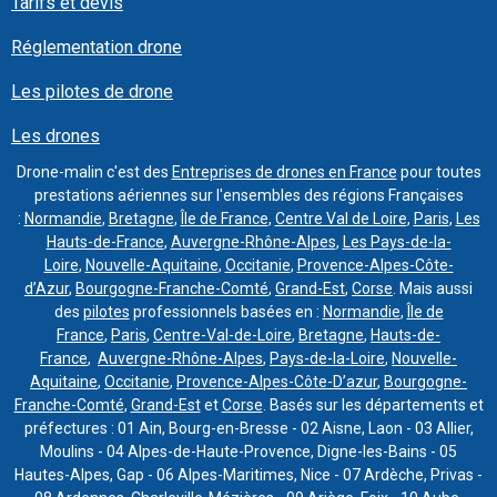
Tarifs et devis
Réglementation drone
Les pilotes de drone
Les drones
Drone-malin c'est des
Entreprises de drones en France
pour toutes
prestations aériennes sur l'ensembles des régions Françaises
:
Normandie
,
Bretagne
,
Île de France
,
Centre Val de Loire
,
Paris
,
Les
Hauts-de-France
,
Auvergne-Rhône-Alpes
,
Les Pays-de-la-
Loire
,
Nouvelle-Aquitaine
,
Occitanie
,
Provence-Alpes-Côte-
d’Azur
,
Bourgogne-Franche-Comté
,
Grand-Est
,
Corse
. Mais aussi
des
pilotes
professionnels basées en :
Normandie
,
Île de
France
,
Paris
,
Centre-Val-de-Loire
,
Bretagne
,
Hauts-de-
France
,
Auvergne-Rhône-Alpes
,
Pays-de-la-Loire
,
Nouvelle-
Aquitaine
,
Occitanie
,
Provence-Alpes-Côte-D’azur
,
Bourgogne-
Franche-Comté
,
Grand-Est
et
Corse
. Basés sur les départements et
préfectures : 01 Ain, Bourg-en-Bresse - 02 Aisne, Laon - 03 Allier,
Moulins - 04 Alpes-de-Haute-Provence, Digne-les-Bains - 05
Hautes-Alpes, Gap - 06 Alpes-Maritimes, Nice - 07 Ardèche, Privas -