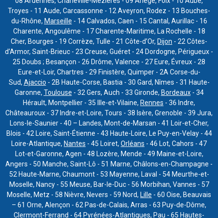
08 Ardennes, Charleville-Mézières - 09 Ariège, Foix - 10 Aube,
Troyes - 11 Aude, Carcassonne - 12 Aveyron, Rodez - 13 Bouches-
du-Rhône,
Marseille
- 14 Calvados, Caen - 15 Cantal, Aurillac - 16
Charente, Angoulême - 17 Charente-Maritime, La Rochelle - 18
Cher, Bourges - 19 Corrèze, Tulle - 21 Côte-d’Or,
Dijon
- 22 Côtes-
d’Armor, Saint-Brieuc - 23 Creuse, Guéret - 24 Dordogne, Périgueux -
25 Doubs ; Besançon - 26 Drôme, Valence - 27 Eure, Évreux - 28
Eure-et-Loir, Chartres - 29 Finistère, Quimper - 2A Corse-du-
Sud,
Ajaccio
- 2B Haute-Corse, Bastia - 30 Gard, Nîmes - 31 Haute-
Garonne,
Toulouse
- 32 Gers, Auch - 33 Gironde,
Bordeaux
- 34
Hérault, Montpellier - 35 Ille-et-Vilaine,
Rennes
- 36 Indre,
Châteauroux - 37 Indre-et-Loire, Tours - 38 Isère, Grenoble - 39 Jura,
Lons-le-Saunier - 40 – Landes, Mont-de-Marsan - 41 Loir-et-Cher,
Blois - 42 Loire, Saint-Étienne - 43 Haute-Loire, Le Puy-en-Velay - 44
Loire-Atlantique,
Nantes
- 45 Loiret,
Orléans
- 46 Lot, Cahors - 47
Lot-et-Garonne, Agen - 48 Lozère, Mende - 49 Maine-et-Loire,
Angers - 50 Manche, Saint-Lô - 51 Marne, Châlons-en-Champagne -
52 Haute-Marne, Chaumont - 53 Mayenne, Laval - 54 Meurthe-et-
Moselle, Nancy - 55 Meuse, Bar-le-Duc - 56 Morbihan, Vannes - 57
Moselle, Metz - 58 Nièvre, Nevers - 59 Nord,
Lille
- 60 Oise, Beauvais
– 61 Orne, Alençon - 62 Pas-de-Calais, Arras - 63 Puy-de-Dôme,
Clermont-Ferrand - 64 Pyrénées-Atlantiques, Pau - 65 Hautes-