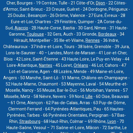
Cher, Bourges - 19 Corrèze, Tulle - 21 Côte-d’Or,
Dijon
- 22 Côtes-
d’Armor, Saint-Brieuc - 23 Creuse, Guéret - 24 Dordogne, Périgueux -
25 Doubs ; Besançon - 26 Drôme, Valence - 27 Eure, Évreux - 28
Eure-et-Loir, Chartres - 29 Finistère, Quimper - 2A Corse-du-
Sud,
Ajaccio
- 2B Haute-Corse, Bastia - 30 Gard, Nîmes - 31 Haute-
Garonne,
Toulouse
- 32 Gers, Auch - 33 Gironde,
Bordeaux
- 34
Hérault, Montpellier - 35 Ille-et-Vilaine,
Rennes
- 36 Indre,
Châteauroux - 37 Indre-et-Loire, Tours - 38 Isère, Grenoble - 39 Jura,
Lons-le-Saunier - 40 – Landes, Mont-de-Marsan - 41 Loir-et-Cher,
Blois - 42 Loire, Saint-Étienne - 43 Haute-Loire, Le Puy-en-Velay - 44
Loire-Atlantique,
Nantes
- 45 Loiret,
Orléans
- 46 Lot, Cahors - 47
Lot-et-Garonne, Agen - 48 Lozère, Mende - 49 Maine-et-Loire,
Angers - 50 Manche, Saint-Lô - 51 Marne, Châlons-en-Champagne -
52 Haute-Marne, Chaumont - 53 Mayenne, Laval - 54 Meurthe-et-
Moselle, Nancy - 55 Meuse, Bar-le-Duc - 56 Morbihan, Vannes - 57
Moselle, Metz - 58 Nièvre, Nevers - 59 Nord,
Lille
- 60 Oise, Beauvais
– 61 Orne, Alençon - 62 Pas-de-Calais, Arras - 63 Puy-de-Dôme,
Clermont-Ferrand - 64 Pyrénées-Atlantiques, Pau - 65 Hautes-
Pyrénées, Tarbes - 66 Pyrénées-Orientales, Perpignan - 67 Bas-
Rhin,
Strasbourg
- 68 Haut-Rhin, Colmar – 69 Rhône,
Lyon
- 70
Haute-Saône, Vesoul – 71 Saône-et-Loire, Mâcon - 72 Sarthe, Le