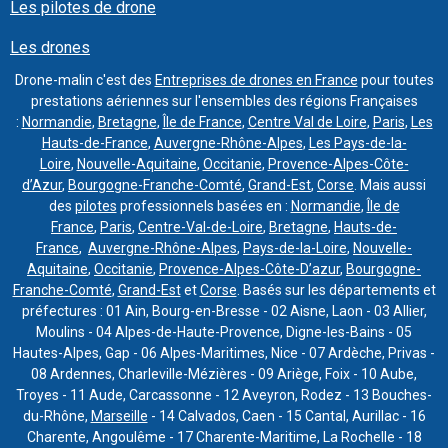
Les pilotes de drone
Les drones
Drone-malin c'est des
Entreprises de drones en France
pour toutes
prestations aériennes sur l'ensembles des régions Françaises
:
Normandie
,
Bretagne
,
Île de France
,
Centre Val de Loire
,
Paris
,
Les
Hauts-de-France
,
Auvergne-Rhône-Alpes
,
Les Pays-de-la-
Loire
,
Nouvelle-Aquitaine
,
Occitanie
,
Provence-Alpes-Côte-
d’Azur
,
Bourgogne-Franche-Comté
,
Grand-Est
,
Corse
. Mais aussi
des
pilotes
professionnels basées en :
Normandie
,
Île de
France
,
Paris
,
Centre-Val-de-Loire
,
Bretagne
,
Hauts-de-
France
,
Auvergne-Rhône-Alpes
,
Pays-de-la-Loire
,
Nouvelle-
Aquitaine
,
Occitanie
,
Provence-Alpes-Côte-D’azur
,
Bourgogne-
Franche-Comté
,
Grand-Est
et
Corse
. Basés sur les départements et
préfectures : 01 Ain, Bourg-en-Bresse - 02 Aisne, Laon - 03 Allier,
Moulins - 04 Alpes-de-Haute-Provence, Digne-les-Bains - 05
Hautes-Alpes, Gap - 06 Alpes-Maritimes, Nice - 07 Ardèche, Privas -
08 Ardennes, Charleville-Mézières - 09 Ariège, Foix - 10 Aube,
Troyes - 11 Aude, Carcassonne - 12 Aveyron, Rodez - 13 Bouches-
du-Rhône,
Marseille
- 14 Calvados, Caen - 15 Cantal, Aurillac - 16
Charente, Angoulême - 17 Charente-Maritime, La Rochelle - 18