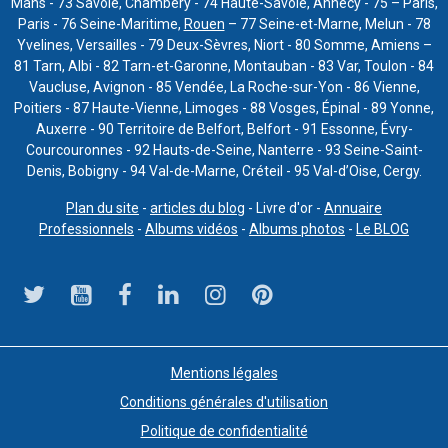
Mans - 73 Savoie, Chambéry - 74 Haute-Savoie, Annecy - 75 – Paris,
Paris - 76 Seine-Maritime,
Rouen
– 77 Seine-et-Marne, Melun - 78
Yvelines, Versailles - 79 Deux-Sèvres, Niort - 80 Somme, Amiens –
81 Tarn, Albi - 82 Tarn-et-Garonne, Montauban - 83 Var, Toulon - 84
Vaucluse, Avignon - 85 Vendée, La Roche-sur-Yon - 86 Vienne,
Poitiers - 87 Haute-Vienne, Limoges - 88 Vosges, Épinal - 89 Yonne,
Auxerre - 90 Territoire de Belfort, Belfort - 91 Essonne, Évry-
Courcouronnes - 92 Hauts-de-Seine, Nanterre - 93 Seine-Saint-
Denis, Bobigny - 94 Val-de-Marne, Créteil - 95 Val-d’Oise, Cergy.
Plan du site
-
articles du blog
- Livre d'or -
Annuaire
Professionnels
-
Albums vidéos
-
Albums photos
-
Le BLOG
Mentions légales
Conditions générales d'utilisation
Politique de confidentialité