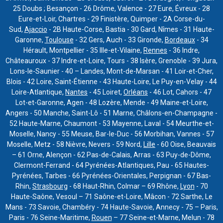
25 Doubs ; Besançon - 26 Drôme, Valence - 27 Eure, Évreux - 28
Eure-et-Loir, Chartres - 29 Finistère, Quimper - 2A Corse-du-
Sud,
Ajaccio
- 2B Haute-Corse, Bastia - 30 Gard, Nîmes - 31 Haute-
Garonne,
Toulouse
- 32 Gers, Auch - 33 Gironde,
Bordeaux
- 34
Hérault, Montpellier - 35 Ille-et-Vilaine,
Rennes
- 36 Indre,
Châteauroux - 37 Indre-et-Loire, Tours - 38 Isère, Grenoble - 39 Jura,
Lons-le-Saunier - 40 – Landes, Mont-de-Marsan - 41 Loir-et-Cher,
Blois - 42 Loire, Saint-Étienne - 43 Haute-Loire, Le Puy-en-Velay - 44
Loire-Atlantique,
Nantes
- 45 Loiret,
Orléans
- 46 Lot, Cahors - 47
Lot-et-Garonne, Agen - 48 Lozère, Mende - 49 Maine-et-Loire,
Angers - 50 Manche, Saint-Lô - 51 Marne, Châlons-en-Champagne -
52 Haute-Marne, Chaumont - 53 Mayenne, Laval - 54 Meurthe-et-
Moselle, Nancy - 55 Meuse, Bar-le-Duc - 56 Morbihan, Vannes - 57
Moselle, Metz - 58 Nièvre, Nevers - 59 Nord,
Lille
- 60 Oise, Beauvais
– 61 Orne, Alençon - 62 Pas-de-Calais, Arras - 63 Puy-de-Dôme,
Clermont-Ferrand - 64 Pyrénées-Atlantiques, Pau - 65 Hautes-
Pyrénées, Tarbes - 66 Pyrénées-Orientales, Perpignan - 67 Bas-
Rhin,
Strasbourg
- 68 Haut-Rhin, Colmar – 69 Rhône,
Lyon
- 70
Haute-Saône, Vesoul – 71 Saône-et-Loire, Mâcon - 72 Sarthe, Le
Mans - 73 Savoie, Chambéry - 74 Haute-Savoie, Annecy - 75 – Paris,
Paris - 76 Seine-Maritime,
Rouen
– 77 Seine-et-Marne, Melun - 78