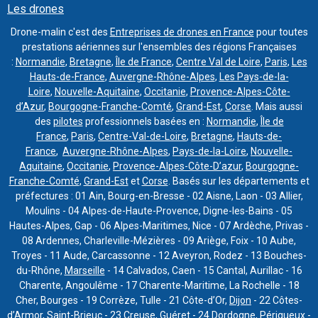
Les drones
Drone-malin c'est des
Entreprises de drones en France
pour toutes
prestations aériennes sur l'ensembles des régions Françaises
:
Normandie
,
Bretagne
,
Île de France
,
Centre Val de Loire
,
Paris
,
Les
Hauts-de-France
,
Auvergne-Rhône-Alpes
,
Les Pays-de-la-
Loire
,
Nouvelle-Aquitaine
,
Occitanie
,
Provence-Alpes-Côte-
d’Azur
,
Bourgogne-Franche-Comté
,
Grand-Est
,
Corse
. Mais aussi
des
pilotes
professionnels basées en :
Normandie
,
Île de
France
,
Paris
,
Centre-Val-de-Loire
,
Bretagne
,
Hauts-de-
France
,
Auvergne-Rhône-Alpes
,
Pays-de-la-Loire
,
Nouvelle-
Aquitaine
,
Occitanie
,
Provence-Alpes-Côte-D’azur
,
Bourgogne-
Franche-Comté
,
Grand-Est
et
Corse
. Basés sur les départements et
préfectures : 01 Ain, Bourg-en-Bresse - 02 Aisne, Laon - 03 Allier,
Moulins - 04 Alpes-de-Haute-Provence, Digne-les-Bains - 05
Hautes-Alpes, Gap - 06 Alpes-Maritimes, Nice - 07 Ardèche, Privas -
08 Ardennes, Charleville-Mézières - 09 Ariège, Foix - 10 Aube,
Troyes - 11 Aude, Carcassonne - 12 Aveyron, Rodez - 13 Bouches-
du-Rhône,
Marseille
- 14 Calvados, Caen - 15 Cantal, Aurillac - 16
Charente, Angoulême - 17 Charente-Maritime, La Rochelle - 18
Cher, Bourges - 19 Corrèze, Tulle - 21 Côte-d’Or,
Dijon
- 22 Côtes-
d’Armor, Saint-Brieuc - 23 Creuse, Guéret - 24 Dordogne, Périgueux -