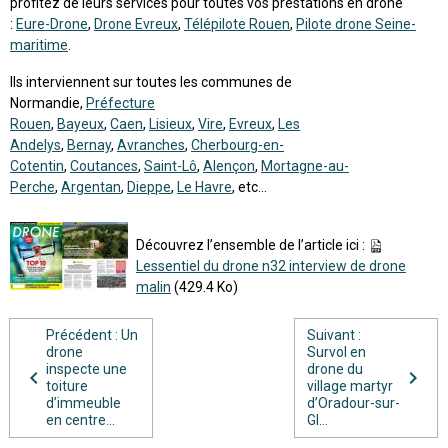
profitez de leurs services pour toutes vos prestations en drone
:
Eure-Drone
,
Drone Evreux
,
Télépilote Rouen
,
Pilote drone Seine-
maritime
.
Ils interviennent sur toutes les communes de
Normandie,
Préfecture
Rouen
,
Bayeux
,
Caen
,
Lisieux
,
Vire
,
Evreux
,
Les
Andelys
,
Bernay
,
Avranches
,
Cherbourg-en-
Cotentin
,
Coutances
,
Saint-Lô
,
Alençon
,
Mortagne-au-
Perche
,
Argentan
,
Dieppe
,
Le Havre
, etc...
Découvrez l’ensemble de l’article ici :
Lessentiel du drone n32 interview de drone
malin
(429.4 Ko)
Précédent : Un
Suivant :
drone
Survol en
inspecte une
drone du
toiture
village martyr
d’immeuble
d’Oradour-sur-
en centre...
Gl...