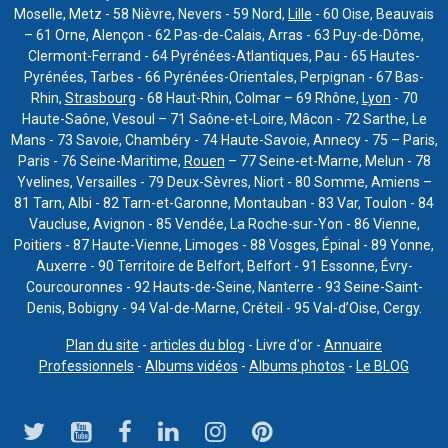
Moselle, Metz - 58 Nièvre, Nevers - 59 Nord,
Lille
- 60 Oise, Beauvais
– 61 Orne, Alençon - 62 Pas-de-Calais, Arras - 63 Puy-de-Dôme,
Clermont-Ferrand - 64 Pyrénées-Atlantiques, Pau - 65 Hautes-
Pyrénées, Tarbes - 66 Pyrénées-Orientales, Perpignan - 67 Bas-
Rhin,
Strasbourg
- 68 Haut-Rhin, Colmar – 69 Rhône,
Lyon
- 70
Haute-Saône, Vesoul – 71 Saône-et-Loire, Mâcon - 72 Sarthe, Le
Mans - 73 Savoie, Chambéry - 74 Haute-Savoie, Annecy - 75 – Paris,
Paris - 76 Seine-Maritime,
Rouen
– 77 Seine-et-Marne, Melun - 78
Yvelines, Versailles - 79 Deux-Sèvres, Niort - 80 Somme, Amiens –
81 Tarn, Albi - 82 Tarn-et-Garonne, Montauban - 83 Var, Toulon - 84
Vaucluse, Avignon - 85 Vendée, La Roche-sur-Yon - 86 Vienne,
Poitiers - 87 Haute-Vienne, Limoges - 88 Vosges, Épinal - 89 Yonne,
Auxerre - 90 Territoire de Belfort, Belfort - 91 Essonne, Évry-
Courcouronnes - 92 Hauts-de-Seine, Nanterre - 93 Seine-Saint-
Denis, Bobigny - 94 Val-de-Marne, Créteil - 95 Val-d’Oise, Cergy.
Plan du site
-
articles du blog
- Livre d'or -
Annuaire
Professionnels
-
Albums vidéos
-
Albums photos
-
Le BLOG