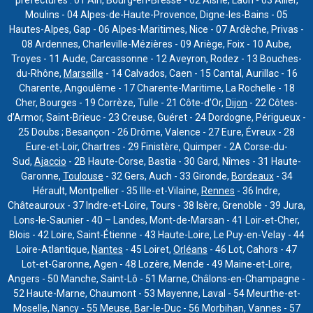
Moulins - 04 Alpes-de-Haute-Provence, Digne-les-Bains - 05
Hautes-Alpes, Gap - 06 Alpes-Maritimes, Nice - 07 Ardèche, Privas -
08 Ardennes, Charleville-Mézières - 09 Ariège, Foix - 10 Aube,
Troyes - 11 Aude, Carcassonne - 12 Aveyron, Rodez - 13 Bouches-
du-Rhône,
Marseille
- 14 Calvados, Caen - 15 Cantal, Aurillac - 16
Charente, Angoulême - 17 Charente-Maritime, La Rochelle - 18
Cher, Bourges - 19 Corrèze, Tulle - 21 Côte-d’Or,
Dijon
- 22 Côtes-
d’Armor, Saint-Brieuc - 23 Creuse, Guéret - 24 Dordogne, Périgueux -
25 Doubs ; Besançon - 26 Drôme, Valence - 27 Eure, Évreux - 28
Eure-et-Loir, Chartres - 29 Finistère, Quimper - 2A Corse-du-
Sud,
Ajaccio
- 2B Haute-Corse, Bastia - 30 Gard, Nîmes - 31 Haute-
Garonne,
Toulouse
- 32 Gers, Auch - 33 Gironde,
Bordeaux
- 34
Hérault, Montpellier - 35 Ille-et-Vilaine,
Rennes
- 36 Indre,
Châteauroux - 37 Indre-et-Loire, Tours - 38 Isère, Grenoble - 39 Jura,
Lons-le-Saunier - 40 – Landes, Mont-de-Marsan - 41 Loir-et-Cher,
Blois - 42 Loire, Saint-Étienne - 43 Haute-Loire, Le Puy-en-Velay - 44
Loire-Atlantique,
Nantes
- 45 Loiret,
Orléans
- 46 Lot, Cahors - 47
Lot-et-Garonne, Agen - 48 Lozère, Mende - 49 Maine-et-Loire,
Angers - 50 Manche, Saint-Lô - 51 Marne, Châlons-en-Champagne -
52 Haute-Marne, Chaumont - 53 Mayenne, Laval - 54 Meurthe-et-
Moselle, Nancy - 55 Meuse, Bar-le-Duc - 56 Morbihan, Vannes - 57