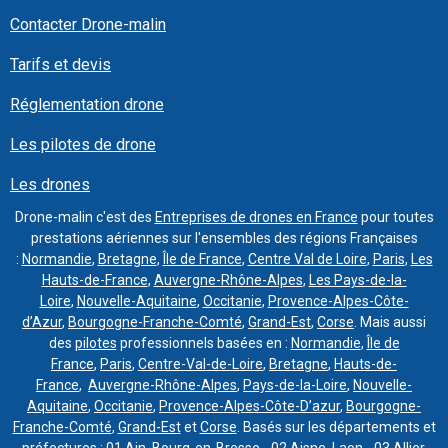
Contacter Drone-malin
Tarifs et devis
Réglementation drone
Les pilotes de drone
Les drones
Drone-malin c'est des
Entreprises de drones en France
pour toutes
prestations aériennes sur l'ensembles des régions Françaises
:
Normandie
,
Bretagne
,
Île de France
,
Centre Val de Loire
,
Paris
,
Les
Hauts-de-France
,
Auvergne-Rhône-Alpes
,
Les Pays-de-la-
Loire
,
Nouvelle-Aquitaine
,
Occitanie
,
Provence-Alpes-Côte-
d’Azur
,
Bourgogne-Franche-Comté
,
Grand-Est
,
Corse
. Mais aussi
des
pilotes
professionnels basées en :
Normandie
,
Île de
France
,
Paris
,
Centre-Val-de-Loire
,
Bretagne
,
Hauts-de-
France
,
Auvergne-Rhône-Alpes
,
Pays-de-la-Loire
,
Nouvelle-
Aquitaine
,
Occitanie
,
Provence-Alpes-Côte-D’azur
,
Bourgogne-
Franche-Comté
,
Grand-Est
et
Corse
. Basés sur les départements et
préfectures : 01 Ain, Bourg-en-Bresse - 02 Aisne, Laon - 03 Allier,