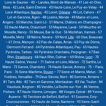
Lons-le-Saunier - 40 – Landes, Mont-de-Marsan - 41 Loir-et-Cher,
Blois - 42 Loire, Saint-Étienne - 43 Haute-Loire, Le Puy-en-Velay - 44
Loire-Atlantique,
Nantes
- 45 Loiret,
Orléans
- 46 Lot, Cahors - 47
Lot-et-Garonne, Agen - 48 Lozère, Mende - 49 Maine-et-Loire,
Angers - 50 Manche, Saint-Lô - 51 Marne, Châlons-en-Champagne -
52 Haute-Marne, Chaumont - 53 Mayenne, Laval - 54 Meurthe-et-
Moselle, Nancy - 55 Meuse, Bar-le-Duc - 56 Morbihan, Vannes - 57
Moselle, Metz - 58 Nièvre, Nevers - 59 Nord,
Lille
- 60 Oise, Beauvais
– 61 Orne, Alençon - 62 Pas-de-Calais, Arras - 63 Puy-de-Dôme,
Clermont-Ferrand - 64 Pyrénées-Atlantiques, Pau - 65 Hautes-
Pyrénées, Tarbes - 66 Pyrénées-Orientales, Perpignan - 67 Bas-
Rhin,
Strasbourg
- 68 Haut-Rhin, Colmar – 69 Rhône,
Lyon
- 70
Haute-Saône, Vesoul – 71 Saône-et-Loire, Mâcon - 72 Sarthe, Le
Mans - 73 Savoie, Chambéry - 74 Haute-Savoie, Annecy - 75 – Paris,
Paris - 76 Seine-Maritime,
Rouen
– 77 Seine-et-Marne, Melun - 78
Yvelines, Versailles - 79 Deux-Sèvres, Niort - 80 Somme, Amiens –
81 Tarn, Albi - 82 Tarn-et-Garonne, Montauban - 83 Var, Toulon - 84
Vaucluse, Avignon - 85 Vendée, La Roche-sur-Yon - 86 Vienne,
Poitiers - 87 Haute-Vienne, Limoges - 88 Vosges, Épinal - 89 Yonne,
Auxerre - 90 Territoire de Belfort, Belfort - 91 Essonne, Évry-
Courcouronnes - 92 Hauts-de-Seine, Nanterre - 93 Seine-Saint-