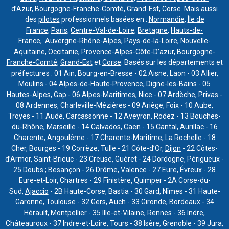
d’Azur
,
Bourgogne-Franche-Comté
,
Grand-Est
,
Corse
. Mais aussi
des
pilotes
professionnels basées en :
Normandie
,
Île de
France
,
Paris
,
Centre-Val-de-Loire
,
Bretagne
,
Hauts-de-
France
,
Auvergne-Rhône-Alpes
,
Pays-de-la-Loire
,
Nouvelle-
Aquitaine
,
Occitanie
,
Provence-Alpes-Côte-D’azur
,
Bourgogne-
Franche-Comté
,
Grand-Est
et
Corse
. Basés sur les départements et
préfectures : 01 Ain, Bourg-en-Bresse - 02 Aisne, Laon - 03 Allier,
Moulins - 04 Alpes-de-Haute-Provence, Digne-les-Bains - 05
Hautes-Alpes, Gap - 06 Alpes-Maritimes, Nice - 07 Ardèche, Privas -
08 Ardennes, Charleville-Mézières - 09 Ariège, Foix - 10 Aube,
Troyes - 11 Aude, Carcassonne - 12 Aveyron, Rodez - 13 Bouches-
du-Rhône,
Marseille
- 14 Calvados, Caen - 15 Cantal, Aurillac - 16
Charente, Angoulême - 17 Charente-Maritime, La Rochelle - 18
Cher, Bourges - 19 Corrèze, Tulle - 21 Côte-d’Or,
Dijon
- 22 Côtes-
d’Armor, Saint-Brieuc - 23 Creuse, Guéret - 24 Dordogne, Périgueux -
25 Doubs ; Besançon - 26 Drôme, Valence - 27 Eure, Évreux - 28
Eure-et-Loir, Chartres - 29 Finistère, Quimper - 2A Corse-du-
Sud,
Ajaccio
- 2B Haute-Corse, Bastia - 30 Gard, Nîmes - 31 Haute-
Garonne,
Toulouse
- 32 Gers, Auch - 33 Gironde,
Bordeaux
- 34
Hérault, Montpellier - 35 Ille-et-Vilaine,
Rennes
- 36 Indre,
Châteauroux - 37 Indre-et-Loire, Tours - 38 Isère, Grenoble - 39 Jura,