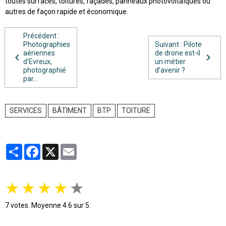
toutes surfaces, toitures, façades, panneaux photovoltaïques ou
autres de façon rapide et économique.
Précédent :
Photographies
Suivant : Pilote
aériennes
de drone est-il
d'Evreux,
un métier
photographié
d’avenir ?
par...
SERVICES
BÂTIMENT
BTP
TOITURE
Partager
Facebook
X
Email
★
★
★
★
★
7
votes. Moyenne
4.6
sur 5.