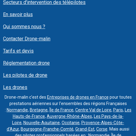
Secteurs d'intervention des télépilotes
En savoir plus
Qui sommes nous ?
Contacter Drone-malin
Tarifs et devis
Réglementation drone
Les pilotes de drone
Les drones
Drone-malin c'est des
Entreprises de drones en France
pour toutes
prestations aériennes sur l'ensembles des régions Françaises
:
Normandie
,
Bretagne
,
Île de France
,
Centre Val de Loire
,
Paris
,
Les
Hauts-de-France
,
Auvergne-Rhône-Alpes
,
Les Pays-de-la-
Loire
,
Nouvelle-Aquitaine
,
Occitanie
,
Provence-Alpes-Côte-
d’Azur
,
Bourgogne-Franche-Comté
,
Grand-Est
,
Corse
. Mais aussi
des
pilotes
professionnels basées en :
Normandie
,
Île de