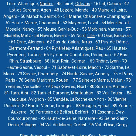
Loire-Atlantique,
Nantes
- 45 Loiret,
Orléans
- 46 Lot, Cahors - 47
Lot-et-Garonne, Agen - 48 Lozère, Mende - 49 Maine-et-Loire,
Angers - 50 Manche, Saint-Lô - 51 Marne, Châlons-en-Champagne -
52 Haute-Marne, Chaumont - 53 Mayenne, Laval - 54 Meurthe-et-
Moselle, Nancy - 55 Meuse, Bar-le-Duc - 56 Morbihan, Vannes - 57
Moselle, Metz - 58 Nièvre, Nevers - 59 Nord,
Lille
- 60 Oise, Beauvais
– 61 Orne, Alençon - 62 Pas-de-Calais, Arras - 63 Puy-de-Dôme,
Clermont-Ferrand - 64 Pyrénées-Atlantiques, Pau - 65 Hautes-
Pyrénées, Tarbes - 66 Pyrénées-Orientales, Perpignan - 67 Bas-
Rhin,
Strasbourg
- 68 Haut-Rhin, Colmar – 69 Rhône,
Lyon
- 70
Haute-Saône, Vesoul – 71 Saône-et-Loire, Mâcon - 72 Sarthe, Le
Mans - 73 Savoie, Chambéry - 74 Haute-Savoie, Annecy - 75 – Paris,
Paris - 76 Seine-Maritime,
Rouen
– 77 Seine-et-Marne, Melun - 78
Yvelines, Versailles - 79 Deux-Sèvres, Niort - 80 Somme, Amiens –
81 Tarn, Albi - 82 Tarn-et-Garonne, Montauban - 83 Var, Toulon - 84
Vaucluse, Avignon - 85 Vendée, La Roche-sur-Yon - 86 Vienne,
Poitiers - 87 Haute-Vienne, Limoges - 88 Vosges, Épinal - 89 Yonne,
Auxerre - 90 Territoire de Belfort, Belfort - 91 Essonne, Évry-
Courcouronnes - 92 Hauts-de-Seine, Nanterre - 93 Seine-Saint-
Denis, Bobigny - 94 Val-de-Marne, Créteil - 95 Val-d’Oise, Cergy.