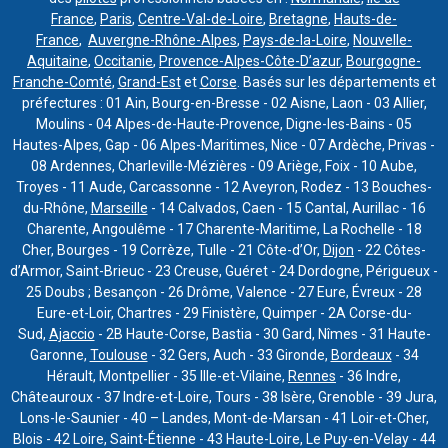
France
,
Paris
,
Centre-Val-de-Loire
,
Bretagne
,
Hauts-de-
France
,
Auvergne-Rhône-Alpes
,
Pays-de-la-Loire
,
Nouvelle-
Aquitaine
,
Occitanie
,
Provence-Alpes-Côte-D’azur
,
Bourgogne-
Franche-Comté
,
Grand-Est
et
Corse
. Basés sur les départements et
préfectures : 01 Ain, Bourg-en-Bresse - 02 Aisne, Laon - 03 Allier,
Moulins - 04 Alpes-de-Haute-Provence, Digne-les-Bains - 05
Hautes-Alpes, Gap - 06 Alpes-Maritimes, Nice - 07 Ardèche, Privas -
08 Ardennes, Charleville-Mézières - 09 Ariège, Foix - 10 Aube,
Troyes - 11 Aude, Carcassonne - 12 Aveyron, Rodez - 13 Bouches-
du-Rhône,
Marseille
- 14 Calvados, Caen - 15 Cantal, Aurillac - 16
Charente, Angoulême - 17 Charente-Maritime, La Rochelle - 18
Cher, Bourges - 19 Corrèze, Tulle - 21 Côte-d’Or,
Dijon
- 22 Côtes-
d’Armor, Saint-Brieuc - 23 Creuse, Guéret - 24 Dordogne, Périgueux -
25 Doubs ; Besançon - 26 Drôme, Valence - 27 Eure, Évreux - 28
Eure-et-Loir, Chartres - 29 Finistère, Quimper - 2A Corse-du-
Sud,
Ajaccio
- 2B Haute-Corse, Bastia - 30 Gard, Nîmes - 31 Haute-
Garonne,
Toulouse
- 32 Gers, Auch - 33 Gironde,
Bordeaux
- 34
Hérault, Montpellier - 35 Ille-et-Vilaine,
Rennes
- 36 Indre,
Châteauroux - 37 Indre-et-Loire, Tours - 38 Isère, Grenoble - 39 Jura,
Lons-le-Saunier - 40 – Landes, Mont-de-Marsan - 41 Loir-et-Cher,
Blois - 42 Loire, Saint-Étienne - 43 Haute-Loire, Le Puy-en-Velay - 44