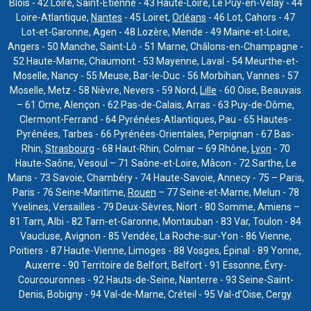
Blois - 42 Loire, Saint-Étienne - 43 Haute-Loire, Le Puy-en-Velay - 44
Loire-Atlantique,
Nantes
- 45 Loiret,
Orléans
- 46 Lot, Cahors - 47
Lot-et-Garonne, Agen - 48 Lozère, Mende - 49 Maine-et-Loire,
Angers - 50 Manche, Saint-Lô - 51 Marne, Châlons-en-Champagne -
52 Haute-Marne, Chaumont - 53 Mayenne, Laval - 54 Meurthe-et-
Moselle, Nancy - 55 Meuse, Bar-le-Duc - 56 Morbihan, Vannes - 57
Moselle, Metz - 58 Nièvre, Nevers - 59 Nord,
Lille
- 60 Oise, Beauvais
– 61 Orne, Alençon - 62 Pas-de-Calais, Arras - 63 Puy-de-Dôme,
Clermont-Ferrand - 64 Pyrénées-Atlantiques, Pau - 65 Hautes-
Pyrénées, Tarbes - 66 Pyrénées-Orientales, Perpignan - 67 Bas-
Rhin,
Strasbourg
- 68 Haut-Rhin, Colmar – 69 Rhône,
Lyon
- 70
Haute-Saône, Vesoul – 71 Saône-et-Loire, Mâcon - 72 Sarthe, Le
Mans - 73 Savoie, Chambéry - 74 Haute-Savoie, Annecy - 75 – Paris,
Paris - 76 Seine-Maritime,
Rouen
– 77 Seine-et-Marne, Melun - 78
Yvelines, Versailles - 79 Deux-Sèvres, Niort - 80 Somme, Amiens –
81 Tarn, Albi - 82 Tarn-et-Garonne, Montauban - 83 Var, Toulon - 84
Vaucluse, Avignon - 85 Vendée, La Roche-sur-Yon - 86 Vienne,
Poitiers - 87 Haute-Vienne, Limoges - 88 Vosges, Épinal - 89 Yonne,
Auxerre - 90 Territoire de Belfort, Belfort - 91 Essonne, Évry-
Courcouronnes - 92 Hauts-de-Seine, Nanterre - 93 Seine-Saint-
Denis, Bobigny - 94 Val-de-Marne, Créteil - 95 Val-d’Oise, Cergy.