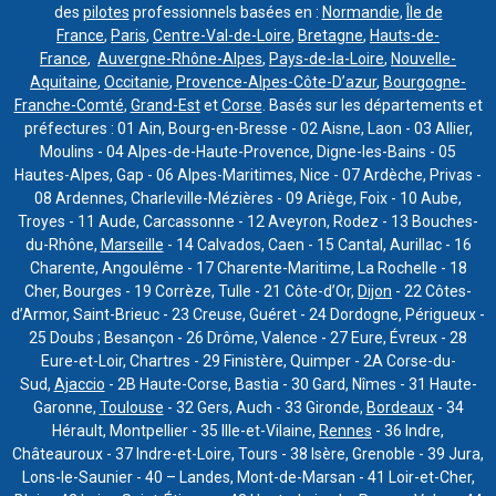
des
pilotes
professionnels basées en :
Normandie
,
Île de
France
,
Paris
,
Centre-Val-de-Loire
,
Bretagne
,
Hauts-de-
France
,
Auvergne-Rhône-Alpes
,
Pays-de-la-Loire
,
Nouvelle-
Aquitaine
,
Occitanie
,
Provence-Alpes-Côte-D’azur
,
Bourgogne-
Franche-Comté
,
Grand-Est
et
Corse
. Basés sur les départements et
préfectures : 01 Ain, Bourg-en-Bresse - 02 Aisne, Laon - 03 Allier,
Moulins - 04 Alpes-de-Haute-Provence, Digne-les-Bains - 05
Hautes-Alpes, Gap - 06 Alpes-Maritimes, Nice - 07 Ardèche, Privas -
08 Ardennes, Charleville-Mézières - 09 Ariège, Foix - 10 Aube,
Troyes - 11 Aude, Carcassonne - 12 Aveyron, Rodez - 13 Bouches-
du-Rhône,
Marseille
- 14 Calvados, Caen - 15 Cantal, Aurillac - 16
Charente, Angoulême - 17 Charente-Maritime, La Rochelle - 18
Cher, Bourges - 19 Corrèze, Tulle - 21 Côte-d’Or,
Dijon
- 22 Côtes-
d’Armor, Saint-Brieuc - 23 Creuse, Guéret - 24 Dordogne, Périgueux -
25 Doubs ; Besançon - 26 Drôme, Valence - 27 Eure, Évreux - 28
Eure-et-Loir, Chartres - 29 Finistère, Quimper - 2A Corse-du-
Sud,
Ajaccio
- 2B Haute-Corse, Bastia - 30 Gard, Nîmes - 31 Haute-
Garonne,
Toulouse
- 32 Gers, Auch - 33 Gironde,
Bordeaux
- 34
Hérault, Montpellier - 35 Ille-et-Vilaine,
Rennes
- 36 Indre,
Châteauroux - 37 Indre-et-Loire, Tours - 38 Isère, Grenoble - 39 Jura,
Lons-le-Saunier - 40 – Landes, Mont-de-Marsan - 41 Loir-et-Cher,