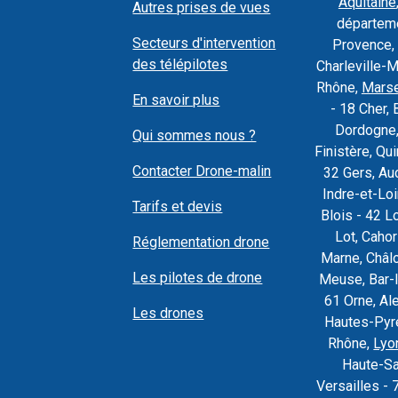
Aquitaine
Autres prises de vues
départeme
Secteurs d'intervention
Provence, 
des télépilotes
Charleville-
Rhône,
Marse
En savoir plus
- 18 Cher, 
Dordogne,
Qui sommes nous ?
Finistère, Q
Contacter Drone-malin
32 Gers, Au
Indre-et-Loi
Tarifs et devis
Blois - 42 L
Lot, Caho
Réglementation drone
Marne, Châl
Les pilotes de drone
Meuse, Bar-l
61 Orne, Al
Les drones
Hautes-Pyré
Rhône,
Lyo
Haute-Sa
Versailles - 