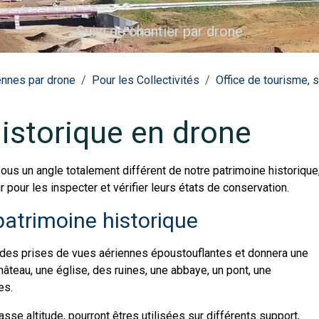
Suivi de chantier par drone
ennes par drone
Pour les Collectivités
Office de tourisme, s
istorique en drone
sous un angle totalement différent de notre patrimoine historique
 pour les inspecter et vérifier leurs états de conservation.
atrimoine historique
 des prises de vues aériennes époustouflantes et donnera une
âteau, une église, des ruines, une abbaye, un pont, une
ques.
se altitude, pourront êtres utilisées sur différents support,