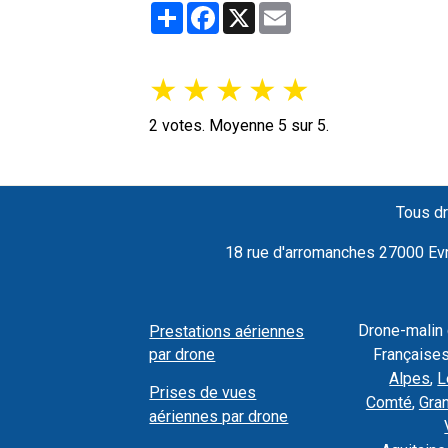
Partager
Facebook
X
Email
★
★
★
★
★
2
votes. Moyenne
5
sur 5.
Tous dr
18 rue d'arromanches 27000 Evre
Drone-malin
Prestations aériennes
par drone
Françaises
Alpes
,
L
Prises de vues
Comté
,
Gra
aériennes par drone