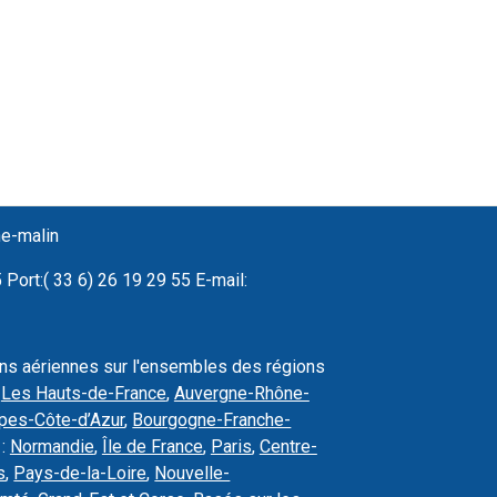
ne-malin
Port:( 33 6) 26 19 29 55 E-mail:
ons aériennes sur l'ensembles des régions
,
Les Hauts-de-France
,
Auvergne-Rhône-
pes-Côte-d’Azur
,
Bourgogne-Franche-
 :
Normandie
,
Île de France
,
Paris
,
Centre-
s
,
Pays-de-la-Loire
,
Nouvelle-