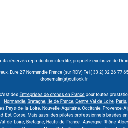
oits réservés reproduction interdite, propriété exclusive de Dro
ux, Eure 27 Normandie France (sur RDV) Tel:( 33 2) 32 26 77 65 
dronemalin(at)outlook.fr
 c'est des
Entreprises de drones en France
pour toutes prestati
 :
Normandie
,
Bretagne
,
Île de France
,
Centre Val de Loire
,
Paris
es Pays-de-la-Loire
,
Nouvelle-Aquitaine
,
Occitanie
,
Provence-Al
nd-Est
,
Corse
. Mais aussi des
pilotes
professionnels basées en
Val-de-Loire
,
Bretagne
,
Hauts-de-France
,
Auvergne-Rhône-Alpe