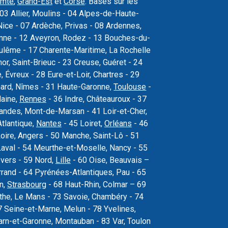
omté
,
Grand-Est
et
Corse
. Basés sur les
03 Allier, Moulins - 04 Alpes-de-Haute-
ice - 07 Ardèche, Privas - 08 Ardennes,
sonne - 12 Aveyron, Rodez - 13 Bouches-du-
oulême - 17 Charente-Maritime, La Rochelle
r, Saint-Brieuc - 23 Creuse, Guéret - 24
Évreux - 28 Eure-et-Loir, Chartres - 29
Gard, Nîmes - 31 Haute-Garonne,
Toulouse
-
laine,
Rennes
- 36 Indre, Châteauroux - 37
 Landes, Mont-de-Marsan - 41 Loir-et-Cher,
Atlantique,
Nantes
- 45 Loiret,
Orléans
- 46
oire, Angers - 50 Manche, Saint-Lô - 51
val - 54 Meurthe-et-Moselle, Nancy - 55
vers - 59 Nord,
Lille
- 60 Oise, Beauvais –
rand - 64 Pyrénées-Atlantiques, Pau - 65
n,
Strasbourg
- 68 Haut-Rhin, Colmar – 69
the, Le Mans - 73 Savoie, Chambéry - 74
 Seine-et-Marne, Melun - 78 Yvelines,
arn-et-Garonne, Montauban - 83 Var, Toulon