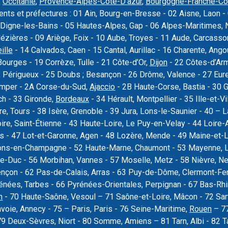
,
Occitanie
,
Provence-Alpes-Côte-D’azur
,
Bourgogne-Franche-C
nts et préfectures : 01 Ain, Bourg-en-Bresse - 02 Aisne, Laon - 
Digne-les-Bains - 05 Hautes-Alpes, Gap - 06 Alpes-Maritimes, N
Mézières - 09 Ariège, Foix - 10 Aube, Troyes - 11 Aude, Carcas
ille
- 14 Calvados, Caen - 15 Cantal, Aurillac - 16 Charente, Ang
Bourges - 19 Corrèze, Tulle - 21 Côte-d’Or,
Dijon
- 22 Côtes-d’Armo
 Périgueux - 25 Doubs ; Besançon - 26 Drôme, Valence - 27 Eure, 
uimper - 2A Corse-du-Sud,
Ajaccio
- 2B Haute-Corse, Bastia - 30 
ch - 33 Gironde,
Bordeaux
- 34 Hérault, Montpellier - 35 Ille-et-Vi
re, Tours - 38 Isère, Grenoble - 39 Jura, Lons-le-Saunier - 40 –
oire, Saint-Étienne - 43 Haute-Loire, Le Puy-en-Velay - 44 Loire-
rs - 47 Lot-et-Garonne, Agen - 48 Lozère, Mende - 49 Maine-et-L
ons-en-Champagne - 52 Haute-Marne, Chaumont - 53 Mayenne, La
e-Duc - 56 Morbihan, Vannes - 57 Moselle, Metz - 58 Nièvre, Ne
ençon - 62 Pas-de-Calais, Arras - 63 Puy-de-Dôme, Clermont-Fer
nées, Tarbes - 66 Pyrénées-Orientales, Perpignan - 67 Bas-Rhi
n
- 70 Haute-Saône, Vesoul – 71 Saône-et-Loire, Mâcon - 72 Sar
voie, Annecy - 75 – Paris, Paris - 76 Seine-Maritime,
Rouen
– 77
79 Deux-Sèvres, Niort - 80 Somme, Amiens – 81 Tarn, Albi - 82 T