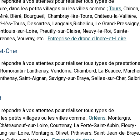
 répondre à vos attentes pour réaliser tous types de
oire, dans les petits villages ou les villes comme ;
Tours
, Chinon,
ré, Bléré, Bourgueil, Chambray-lès-Tours, Château-la-Vallière,
é-lès-Tours, Descartes, Langeais,Richelieu, Le Grand-Pressigny,
tlouis-sur-Loire, Preuilly-sur-Claise, Neuvy-le-Roi, Sainte-
ennes, Vouvray, etc...
Entreprise de drone d’Indre-et-Loire
et-Cher
 répondre à vos attentes pour réaliser tous types de prestations
, Romorantin-Lanthenay, Vendôme, Chambord, La Beauce, Marcheno
henay, Saint-Aignan, Savigny-sur-Braye, Selles-sur-Cher, Salbris
t
 répondre à vos attentes pour réaliser tous types de
 les petits villages ou les villes comme ;
Orléans
, Montargis,
Châteauneuf-sur-Loire, Courtenay, La Ferté-Saint-Aubin, Fleury-
ng-sur-Loire, Montargis, Olivet, Pithiviers, Saint-Jean-de-Braye