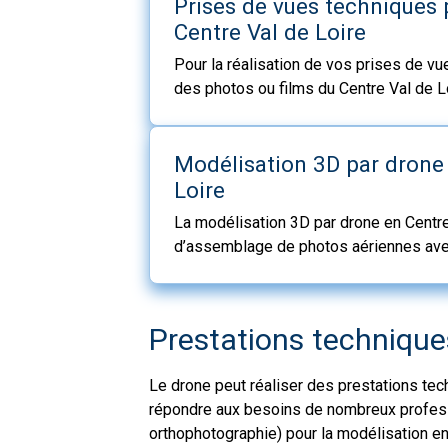
Prises de vues techniques 
Centre Val de Loire
Pour la réalisation de vos prises de v
des photos ou films du Centre Val de L
drone, vous proposent leurs services p
captations d’images dans le ciel du dé
Modélisation 3D par drone
Loire
La modélisation 3D par drone en Centre
d’assemblage de photos aériennes avec 
une carte en 3 dimensions d’une grande
Prestations techniques
Le drone peut réaliser des prestations tec
répondre aux besoins de nombreux professi
orthophotographie) pour la modélisation e