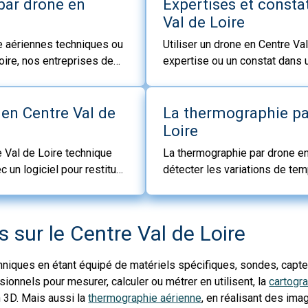
par drone en
Expertises et consta
Val de Loire
ue aériennes techniques ou
Utiliser un drone en Centre Va
oire, nos entreprises de
expertise ou un constat dans un
our vous réaliser vos
professionnel ou contentieux
partement et ses régions.
aériennes
 en Centre Val de
La thermographie pa
Loire
 Val de Loire technique
La thermographie par drone en
un logiciel pour restituer
détecter les variations de tem
 précision.
infrarouges en visualisant les
 sur le Centre Val de Loire
hniques en étant équipé de matériels spécifiques, sondes, capte
onnels pour mesurer, calculer ou métrer en utilisent, la
cartogr
n 3D. Mais aussi la
thermographie aérienne
, en réalisant des ima