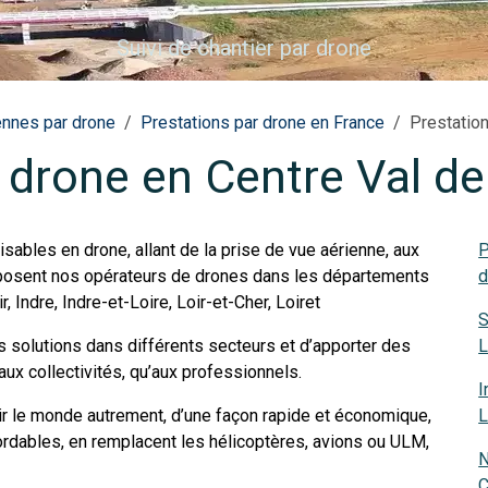
Suivi de chantier par drone
ennes par drone
Prestations par drone en France
Prestation
 drone en Centre Val de
sables en drone, allant de la prise de vue aérienne, aux
P
oposent nos opérateurs de drones dans les départements
d
, Indre, Indre-et-Loire, Loir-et-Cher, Loiret
S
solutions dans différents secteurs et d’apporter des
L
 aux collectivités, qu’aux professionnels.
I
oir le monde autrement, d’une façon rapide et économique,
L
rdables, en remplacent les hélicoptères, avions ou ULM,
N
.
C