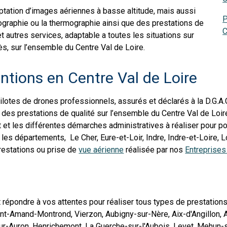
aptation d’images aériennes à basse altitude, mais aussi
P
graphie ou la thermographie ainsi que des prestations de
C
et autres services, adaptable a toutes les situations sur
ès, sur l’ensemble du Centre Val de Loire.
entions en Centre Val de Loire
lotes de drones professionnels, assurés et déclarés à la D.G.A.
 des prestations de qualité sur l’ensemble du Centre Val de Loire
et les différentes démarches administratives à réaliser pour pou
les départements, Le Cher, Eure-et-Loir, Indre, Indre-et-Loire, L
prestations ou prise de
vue aérienne
réalisée par nos ​
Entreprises
 répondre à vos attentes pour réaliser tous types de prestations
int-Amand-Montrond, Vierzon, Aubigny-sur-Nère, Aix-d'Angillon, A
ur-Auron, Henrichemont, La Guerche-sur-l'Aubois, Levet, Mehun-