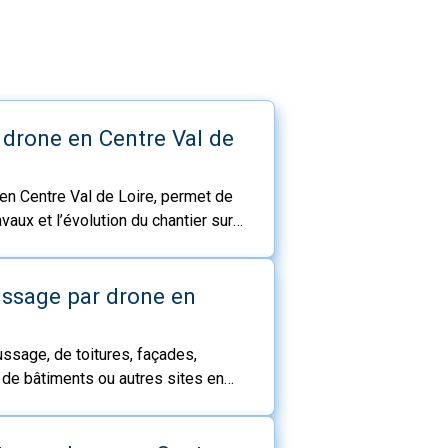
r drone en Centre Val de
 en Centre Val de Loire, permet de
vaux et l’évolution du chantier sur
gue, il offre de nombreux
eprises, aux artisans qu’aux
ssage par drone en
ssage, de toitures, façades,
 de bâtiments ou autres sites en
es équipés de leur drone
ur l’ensembles des départements.