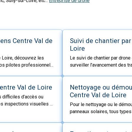
, Sully-sur-Loire, etc...
Entreprise de drone
iens Centre Val de
Suivi de chantier pa
Loire
 Loire, découvrez les
Le suivi de chantier par drone
os pilotes professionnels
surveiller l’avancement des tra
tre Val de Loire, Le
une période plus ou moins lon
 Loir-et-Cher, Loiret,
avantages, aussi bien aux entr
en Centre Val de Loire.
entre Val de Loire
particuliers
Nettoyage ou démou
Centre Val de Loire
 difficiles d’accès ou
es inspections visuelles ou
Pour le nettoyage ou le démou
ls, ouvrages d’art,
panneaux solaires, tous types
autres en Centre Val de
Centre Val de Loire, nos pilot
pulvérisateur interviennent s