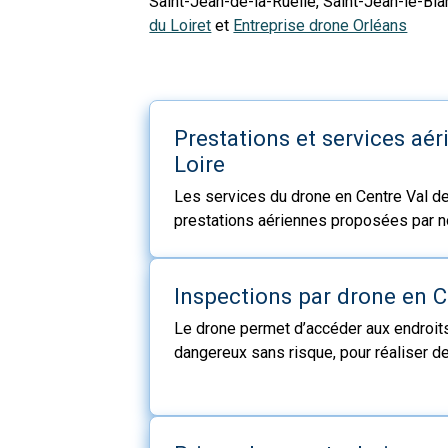
Saint-Jean-de-la-Ruelle, Saint-Jean-le-Blanc
du Loiret
et
Entreprise drone Orléans
Prestations et services aér
Loire
Les services du drone en Centre Val de
prestations aériennes proposées par n
de drone dans les départements de Cen
Cher, Eure-et-Loir, Indre, Indre-et-Loire,
réalisée par nos ​Entreprises de drone 
Inspections par drone en C
Le drone permet d’accéder aux endroits
dangereux sans risque, pour réaliser d
techniques de bâtiments, sites industrie
pylônes, panneaux photovoltaïques ou 
Loire.