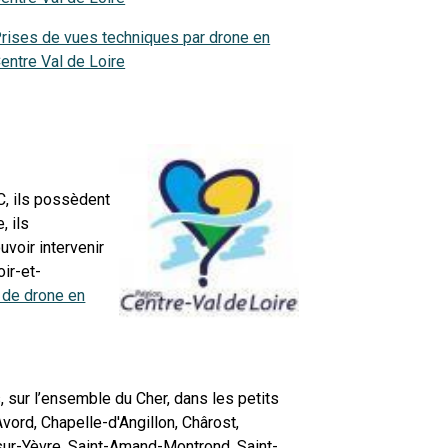
rises de vues techniques par drone en
entre Val de Loire
C, ils possèdent
, ils
voir intervenir
oir-et-
 de drone en
, sur l’ensemble du Cher, dans les petits
vord, Chapelle-d'Angillon, Chârost,
sur-Yèvre, Saint-Amand-Montrond, Saint-