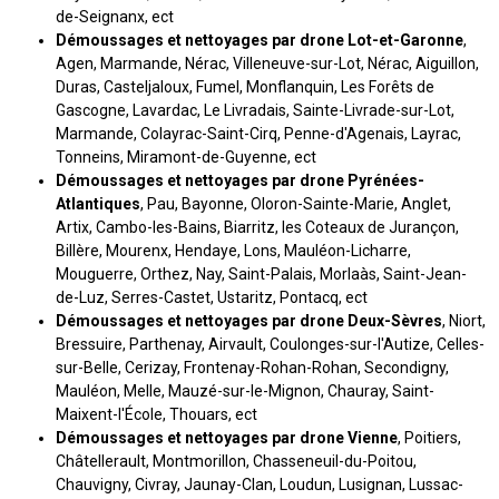
de-Seignanx, ect
Démoussages et nettoyages par drone Lot-et-Garonne
,
Agen, Marmande, Nérac, Villeneuve-sur-Lot, Nérac, Aiguillon,
Duras, Casteljaloux, Fumel, Monflanquin, Les Forêts de
Gascogne, Lavardac, Le Livradais, Sainte-Livrade-sur-Lot,
Marmande, Colayrac-Saint-Cirq, Penne-d'Agenais, Layrac,
Tonneins, Miramont-de-Guyenne, ect
Démoussages et nettoyages par drone Pyrénées-
Atlantiques
, Pau, Bayonne, Oloron-Sainte-Marie, Anglet,
Artix, Cambo-les-Bains, Biarritz, les Coteaux de Jurançon,
Billère, Mourenx, Hendaye, Lons, Mauléon-Licharre,
Mouguerre, Orthez, Nay, Saint-Palais, Morlaàs, Saint-Jean-
de-Luz, Serres-Castet, Ustaritz, Pontacq, ect
Démoussages et nettoyages par drone Deux-Sèvres
, Niort,
Bressuire, Parthenay, Airvault, Coulonges-sur-l'Autize, Celles-
sur-Belle, Cerizay, Frontenay-Rohan-Rohan, Secondigny,
Mauléon, Melle, Mauzé-sur-le-Mignon, Chauray, Saint-
Maixent-l'École, Thouars, ect
Démoussages et nettoyages par drone Vienne
, Poitiers,
Châtellerault, Montmorillon, Chasseneuil-du-Poitou,
Chauvigny, Civray, Jaunay-Clan, Loudun, Lusignan, Lussac-