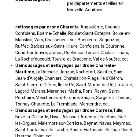
nettoyages par drone Charente
, Angoulême, Cognac,
Confolens, Boëme-Échelle, Roullet-Saint-Estèphe, Boixe-et-
Manslois, Vars, Chasseneuil-sur-Bonnieure, Segonzac,
Ruffec, Barbezieux-Saint-Hilaire, Confolens, la Couronne,
Gond-Pontouvre, Jarnac, Ruelle-sur-Touvre, Chalais, Linars,
La Rochefoucauld, Touvre-et-Braconne, Val de Nouère, ect
Démoussages et nettoyages par drone Charente-
Maritime
, La Rochelle, Jonzac, Rochefort, Saintes, Saint-
Jean-d'Angély, Chaniers, Châtelaillon-Plage, Île d'Oléron,
Saint-Pierre-d'Oléron, Île de Ré, Saint-Martin-de-Ré, La Jarrie,
Lagord, Marans, Marennes, Matha, Pons, Royan, Saint-
Porchaire, Meschers-sur-Gironde, Saujon, Surgères, Thénac,
Tonnay-Charente, La Tremblade, Montendre, ect
Démoussages et nettoyages par drone Corrèze
,Tulle,
Brive-la-Gaillarde, Ussel, Allassac, Argentat, Égletons, Bort-
les-Orgues, Malemort-sur-Corrèze, Beynat, Naves, Meymac,
Saint-Pantaléon-de-Larche, Sainte-Fortunade, Seilhac, Ussel,
Uzerche, Objat, ect