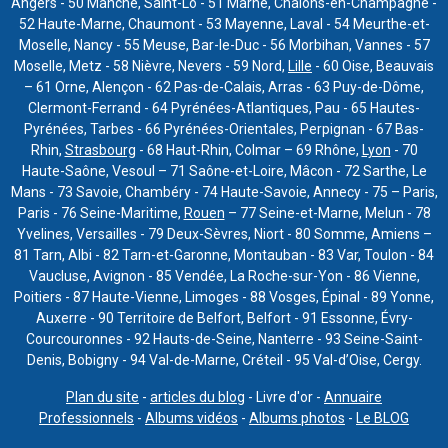
Angers - 50 Manche, Saint-Lô - 51 Marne, Châlons-en-Champagne -
52 Haute-Marne, Chaumont - 53 Mayenne, Laval - 54 Meurthe-et-
Moselle, Nancy - 55 Meuse, Bar-le-Duc - 56 Morbihan, Vannes - 57
Moselle, Metz - 58 Nièvre, Nevers - 59 Nord,
Lille
- 60 Oise, Beauvais
– 61 Orne, Alençon - 62 Pas-de-Calais, Arras - 63 Puy-de-Dôme,
Clermont-Ferrand - 64 Pyrénées-Atlantiques, Pau - 65 Hautes-
Pyrénées, Tarbes - 66 Pyrénées-Orientales, Perpignan - 67 Bas-
Rhin,
Strasbourg
- 68 Haut-Rhin, Colmar – 69 Rhône,
Lyon
- 70
Haute-Saône, Vesoul – 71 Saône-et-Loire, Mâcon - 72 Sarthe, Le
Mans - 73 Savoie, Chambéry - 74 Haute-Savoie, Annecy - 75 – Paris,
Paris - 76 Seine-Maritime,
Rouen
– 77 Seine-et-Marne, Melun - 78
Yvelines, Versailles - 79 Deux-Sèvres, Niort - 80 Somme, Amiens –
81 Tarn, Albi - 82 Tarn-et-Garonne, Montauban - 83 Var, Toulon - 84
Vaucluse, Avignon - 85 Vendée, La Roche-sur-Yon - 86 Vienne,
Poitiers - 87 Haute-Vienne, Limoges - 88 Vosges, Épinal - 89 Yonne,
Auxerre - 90 Territoire de Belfort, Belfort - 91 Essonne, Évry-
Courcouronnes - 92 Hauts-de-Seine, Nanterre - 93 Seine-Saint-
Denis, Bobigny - 94 Val-de-Marne, Créteil - 95 Val-d’Oise, Cergy.
Plan du site
-
articles du blog
- Livre d'or -
Annuaire
Professionnels
-
Albums vidéos
-
Albums photos
-
Le BLOG