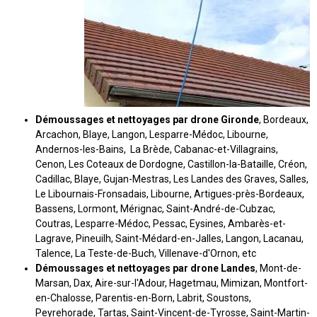
Démoussages et nettoyages par drone Gironde
, Bordeaux,
Arcachon, Blaye, Langon, Lesparre-Médoc, Libourne,
Andernos-les-Bains, La Brède, Cabanac-et-Villagrains,
Cenon, Les Coteaux de Dordogne, Castillon-la-Bataille, Créon,
Cadillac, Blaye, Gujan-Mestras, Les Landes des Graves, Salles,
Le Libournais-Fronsadais, Libourne, Artigues-près-Bordeaux,
Bassens, Lormont, Mérignac, Saint-André-de-Cubzac,
Coutras, Lesparre-Médoc, Pessac, Eysines, Ambarès-et-
Lagrave, Pineuilh, Saint-Médard-en-Jalles, Langon, Lacanau,
Talence, La Teste-de-Buch, Villenave-d'Ornon, etc
Démoussages et nettoyages par drone Landes
, Mont-de-
Marsan, Dax, Aire-sur-l'Adour, Hagetmau, Mimizan, Montfort-
en-Chalosse, Parentis-en-Born, Labrit, Soustons,
Peyrehorade, Tartas, Saint-Vincent-de-Tyrosse, Saint-Martin-