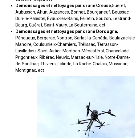
Démoussages et nettoyages par drone Creuse
,Guéret,
Aubusson, Ahun, Auzances, Bonnat, Bourganeuf, Boussac,
Dun-le-Palestel, Évaux-les-Bains, Felletin, Gouzon, Le Grand-
Bourg, Guéret, Saint-Vaury, La Souterraine, ect
Démoussages et nettoyages par drone Dordogne
,
Périgueux, Bergerac, Nontron; Sarlat-la-Canéda, Boulazac Isle
Manoire, Coulounieix-Chamiers, Trélissac, Terrasson-
Lavilledieu, Saint-Astier, Montpon-Ménestérol, Chancelade,
Prigonrieux, Ribérac, Neuvic, Marsac-sur-l'Isle, Notre-Dame-
de-Sanilhac, Thiviers, Lalinde, La Roche-Chalais, Mussidan,
Montignac, ect