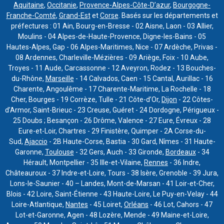
Aquitaine
,
Occitanie
,
Provence-Alpes-Côte-D’azur
,
Bourgogne-
Franche-Comté
,
Grand-Est
et
Corse
. Basés sur les départements et
préfectures : 01 Ain, Bourg-en-Bresse - 02 Aisne, Laon - 03 Allier,
Moulins - 04 Alpes-de-Haute-Provence, Digne-les-Bains - 05
Hautes-Alpes, Gap - 06 Alpes-Maritimes, Nice - 07 Ardèche, Privas -
08 Ardennes, Charleville-Mézières - 09 Ariège, Foix - 10 Aube,
Troyes - 11 Aude, Carcassonne - 12 Aveyron, Rodez - 13 Bouches-
du-Rhône,
Marseille
- 14 Calvados, Caen - 15 Cantal, Aurillac - 16
Charente, Angoulême - 17 Charente-Maritime, La Rochelle - 18
Cher, Bourges - 19 Corrèze, Tulle - 21 Côte-d’Or,
Dijon
- 22 Côtes-
d’Armor, Saint-Brieuc - 23 Creuse, Guéret - 24 Dordogne, Périgueux -
25 Doubs ; Besançon - 26 Drôme, Valence - 27 Eure, Évreux - 28
Eure-et-Loir, Chartres - 29 Finistère, Quimper - 2A Corse-du-
Sud,
Ajaccio
- 2B Haute-Corse, Bastia - 30 Gard, Nîmes - 31 Haute-
Garonne,
Toulouse
- 32 Gers, Auch - 33 Gironde,
Bordeaux
- 34
Hérault, Montpellier - 35 Ille-et-Vilaine,
Rennes
- 36 Indre,
Châteauroux - 37 Indre-et-Loire, Tours - 38 Isère, Grenoble - 39 Jura,
Lons-le-Saunier - 40 – Landes, Mont-de-Marsan - 41 Loir-et-Cher,
Blois - 42 Loire, Saint-Étienne - 43 Haute-Loire, Le Puy-en-Velay - 44
Loire-Atlantique,
Nantes
- 45 Loiret,
Orléans
- 46 Lot, Cahors - 47
Lot-et-Garonne, Agen - 48 Lozère, Mende - 49 Maine-et-Loire,