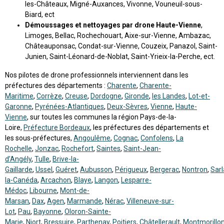
les-Châteaux, Migné-Auxances, Vivonne, Vouneuil-sous-
Biard, ect
Démoussages et nettoyages par drone Haute-Vienne
,
Limoges, Bellac, Rochechouart, Aixe-sur-Vienne, Ambazac,
Châteauponsac, Condat-sur-Vienne, Couzeix, Panazol, Saint-
Junien, Saint-Léonard-de-Noblat, Saint-Yrieix-la-Perche, ect.
Nos pilotes de drone professionnels interviennent dans les
préfectures des départements :
Charente
,
Charente-
Maritime
,
Corrèze
,
Creuse
,
Dordogne
,
Gironde
,
les Landes
,
Lot-et-
Garonne
,
Pyrénées-Atlantiques
,
Deux-Sèvres
,
Vienne
,
Haute-
Vienne
, sur toutes les communes la région Pays-de-la-
Loire,
Préfecture Bordeaux
, les préfectures des départements et
les sous-préfectures,
Angoulême
,
Cognac
,
Confolens
,
La
Rochelle
,
Jonzac
,
Rochefort
,
Saintes
,
Saint-Jean-
d’Angély
,
Tulle
,
Brive-la-
Gaillarde
,
Ussel
,
Guéret
,
Aubusson
,
Périgueux
,
Bergerac
,
Nontron
,
Sarl
la-Canéda
,
Arcachon
,
Blaye
,
Langon
,
Lesparre-
Médoc
,
Libourne
,
Mont-de-
Marsan
,
Dax
,
Agen
,
Marmande
,
Nérac
,
Villeneuve-sur-
Lot
,
Pau
,
Bayonne
,
Oloron-Sainte-
Marie
,
Niort
,
Bressuire
,
Parthenay
,
Poitiers
,
Châtellerault
,
Montmorillo