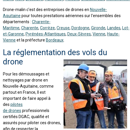
Drone-malin c'est des entreprises de drones en
Nouvelle-
Aquitaine
pour toutes prestations aériennes sur l'ensembles des
départements :
Charente-
Maritime
,
Charente
,
Corrèze
,
Creuse
,
Dordogne
,
Gironde
,
Landes
,
Lot-
et-Garonne
,
Pyrénées-Atlantiques
,
Deux-Sèvres
,
Vienne
,
Haute-
Vienne
et la préfecture
Bordeaux
.
La réglementation des vols du
drone
Pour les démoussages et
nettoyages par drone en
Nouvelle-Aquitaine, comme
partout en France, Il est
important de faire appel à
des
pilotes
de drones
professionnels
certifiés DGAC, qualifié et
assurés pour piloter ces drones,
afin de respecter la