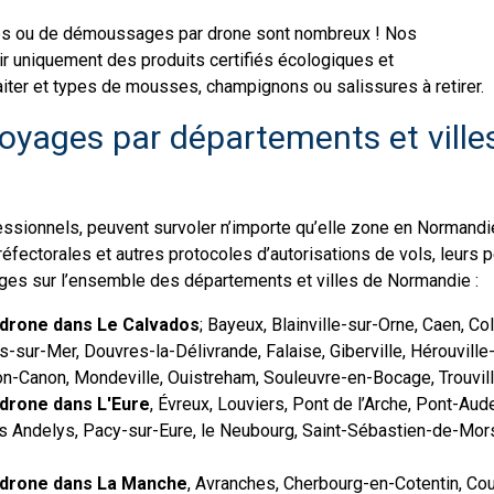
ges ou de démoussages par drone sont nombreux ! Nos
oir uniquement des produits certifiés écologiques et
iter et types de mousses, champignons ou salissures à retirer.
yages par départements et ville
ssionnels, peuvent survoler n’importe qu’elle zone en Normandi
réfectorales et autres protocoles d’autorisations de vols, leurs 
ges sur l’ensemble des départements et villes de Normandie :
drone dans Le Calvados
; Bayeux, Blainville-sur-Orne, Caen, 
sur-Mer, Douvres-la-Délivrande, Falaise, Giberville, Hérouville-Sa
n-Canon, Mondeville, Ouistreham, Souleuvre-en-Bocage, Trouville
drone dans L'Eure
, Évreux, Louviers, Pont de l’Arche, Pont-Aud
es Andelys, Pacy-sur-Eure, le Neubourg, Saint-Sébastien-de-Mors
drone dans La Manche
, Avranches, Cherbourg-en-Cotentin, Cou