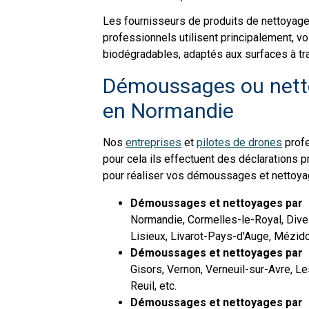
Les fournisseurs de produits de nettoya
professionnels utilisent principalement, v
biodégradables, adaptés aux surfaces à tra
Démoussages ou netto
en Normandie
Nos
entreprises
et
pilotes de drones
profe
pour cela ils effectuent des déclarations p
pour réaliser vos démoussages et nettoya
Démoussages et nettoyages par 
Normandie, Cormelles-le-Royal, Dives-
Lisieux, Livarot-Pays-d'Auge, Mézido
Démoussages et nettoyages par 
Gisors, Vernon, Verneuil-sur-Avre, L
Reuil, etc.
Démoussages et nettoyages par 