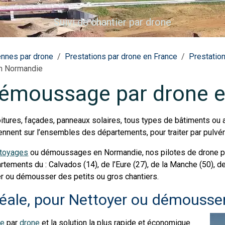
Suivi de chantier par drone
ennes par drone
Prestations par drone en France
Prestatio
n Normandie
démoussage par drone 
itures, façades, panneaux solaires, tous types de bâtiments ou 
iennent sur l’ensembles des départements, pour traiter par pulvé
ttoyages
ou démoussages en Normandie, nos pilotes de drone pr
ements du : Calvados (14), de l’Eure (27), de la Manche (50), de 
yer ou démousser des petits ou gros chantiers.
idéale, pour Nettoyer ou démouss
ge
par
drone
et la solution la plus rapide et économique