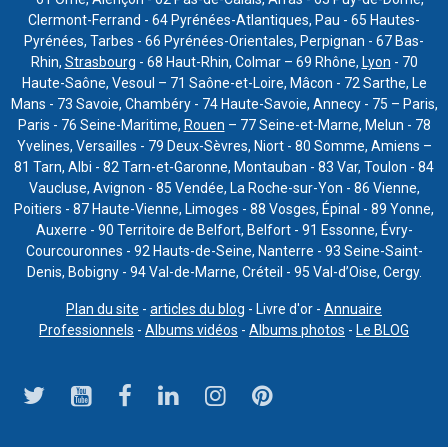
Clermont-Ferrand - 64 Pyrénées-Atlantiques, Pau - 65 Hautes-
Pyrénées, Tarbes - 66 Pyrénées-Orientales, Perpignan - 67 Bas-
Rhin,
Strasbourg
- 68 Haut-Rhin, Colmar – 69 Rhône,
Lyon
- 70
Haute-Saône, Vesoul – 71 Saône-et-Loire, Mâcon - 72 Sarthe, Le
Mans - 73 Savoie, Chambéry - 74 Haute-Savoie, Annecy - 75 – Paris,
Paris - 76 Seine-Maritime,
Rouen
– 77 Seine-et-Marne, Melun - 78
Yvelines, Versailles - 79 Deux-Sèvres, Niort - 80 Somme, Amiens –
81 Tarn, Albi - 82 Tarn-et-Garonne, Montauban - 83 Var, Toulon - 84
Vaucluse, Avignon - 85 Vendée, La Roche-sur-Yon - 86 Vienne,
Poitiers - 87 Haute-Vienne, Limoges - 88 Vosges, Épinal - 89 Yonne,
Auxerre - 90 Territoire de Belfort, Belfort - 91 Essonne, Évry-
Courcouronnes - 92 Hauts-de-Seine, Nanterre - 93 Seine-Saint-
Denis, Bobigny - 94 Val-de-Marne, Créteil - 95 Val-d’Oise, Cergy.
Plan du site
-
articles du blog
- Livre d'or -
Annuaire
Professionnels
-
Albums vidéos
-
Albums photos
-
Le BLOG