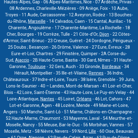
Hautes-Alpes, Gap - 06 Alpes-Maritimes, Nice - 07 Ardèche, Privas -
08 Ardennes, Charleville-Mézières - 09 Ariège, Foix - 10 Aube,
Troyes - 11 Aude, Carcassonne - 12 Aveyron, Rodez - 13 Bouches-
du-Rhône,
Marseille
- 14 Calvados, Caen - 15 Cantal, Aurillac - 16
Charente, Angoulême - 17 Charente-Maritime, La Rochelle - 18
Cher, Bourges - 19 Corrèze, Tulle - 21 Côte-d’Or,
Dijon
- 22 Côtes-
d’Armor, Saint-Brieuc - 23 Creuse, Guéret - 24 Dordogne, Périgueux -
25 Doubs ; Besançon - 26 Drôme, Valence - 27 Eure, Évreux - 28
Eure-et-Loir, Chartres - 29 Finistère, Quimper - 2A Corse-du-
Sud,
Ajaccio
- 2B Haute-Corse, Bastia - 30 Gard, Nîmes - 31 Haute-
Garonne,
Toulouse
- 32 Gers, Auch - 33 Gironde,
Bordeaux
- 34
Hérault, Montpellier - 35 Ille-et-Vilaine,
Rennes
- 36 Indre,
Châteauroux - 37 Indre-et-Loire, Tours - 38 Isère, Grenoble - 39 Jura,
Lons-le-Saunier - 40 – Landes, Mont-de-Marsan - 41 Loir-et-Cher,
Blois - 42 Loire, Saint-Étienne - 43 Haute-Loire, Le Puy-en-Velay - 44
Loire-Atlantique,
Nantes
- 45 Loiret,
Orléans
- 46 Lot, Cahors - 47
Lot-et-Garonne, Agen - 48 Lozère, Mende - 49 Maine-et-Loire,
Angers - 50 Manche, Saint-Lô - 51 Marne, Châlons-en-Champagne -
52 Haute-Marne, Chaumont - 53 Mayenne, Laval - 54 Meurthe-et-
Moselle, Nancy - 55 Meuse, Bar-le-Duc - 56 Morbihan, Vannes - 57
Moselle, Metz - 58 Nièvre, Nevers - 59 Nord,
Lille
- 60 Oise, Beauvais
– 61 Orne, Alençon - 62 Pas-de-Calais, Arras - 63 Puy-de-Dôme,