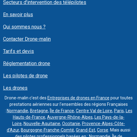
Secteurs d'intervention des télépilotes
En savoir plus
Qui sommes nous ?
Contacter Drone-malin
Tarifs et devis
Réglementation drone
Les pilotes de drone
Les drones
Drone-malin c'est des
Entreprises de drones en France
pour toutes
prestations aériennes sur l'ensembles des régions Françaises
:
Normandie
,
Bretagne
,
Île de France
,
Centre Val de Loire
,
Paris
,
Les
Hauts-de-France
,
Auvergne-Rhône-Alpes
,
Les Pays-de-la-
Loire
,
Nouvelle-Aquitaine
,
Occitanie
,
Provence-Alpes-Côte-
d’Azur
,
Bourgogne-Franche-Comté
,
Grand-Est
,
Corse
. Mais aussi
des
pilotes
professionnels basées en :
Normandie
,
Île de