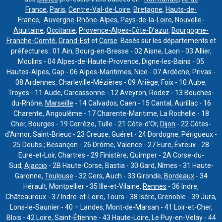
France
,
Paris
,
Centre-Val-de-Loire
,
Bretagne
,
Hauts-de-
France
,
Auvergne-Rhône-Alpes
,
Pays-de-la-Loire
,
Nouvelle-
Aquitaine
,
Occitanie
,
Provence-Alpes-Côte-D’azur
,
Bourgogne-
Franche-Comté
,
Grand-Est
et
Corse
. Basés sur les départements et
préfectures : 01 Ain, Bourg-en-Bresse - 02 Aisne, Laon - 03 Allier,
Moulins - 04 Alpes-de-Haute-Provence, Digne-les-Bains - 05
Hautes-Alpes, Gap - 06 Alpes-Maritimes, Nice - 07 Ardèche, Privas -
08 Ardennes, Charleville-Mézières - 09 Ariège, Foix - 10 Aube,
Troyes - 11 Aude, Carcassonne - 12 Aveyron, Rodez - 13 Bouches-
du-Rhône,
Marseille
- 14 Calvados, Caen - 15 Cantal, Aurillac - 16
Charente, Angoulême - 17 Charente-Maritime, La Rochelle - 18
Cher, Bourges - 19 Corrèze, Tulle - 21 Côte-d’Or,
Dijon
- 22 Côtes-
d’Armor, Saint-Brieuc - 23 Creuse, Guéret - 24 Dordogne, Périgueux -
25 Doubs ; Besançon - 26 Drôme, Valence - 27 Eure, Évreux - 28
Eure-et-Loir, Chartres - 29 Finistère, Quimper - 2A Corse-du-
Sud,
Ajaccio
- 2B Haute-Corse, Bastia - 30 Gard, Nîmes - 31 Haute-
Garonne,
Toulouse
- 32 Gers, Auch - 33 Gironde,
Bordeaux
- 34
Hérault, Montpellier - 35 Ille-et-Vilaine,
Rennes
- 36 Indre,
Châteauroux - 37 Indre-et-Loire, Tours - 38 Isère, Grenoble - 39 Jura,
Lons-le-Saunier - 40 – Landes, Mont-de-Marsan - 41 Loir-et-Cher,
Blois - 42 Loire, Saint-Étienne - 43 Haute-Loire, Le Puy-en-Velay - 44