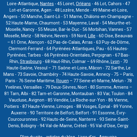
Loire-Atlantique,
Nantes
- 45 Loiret,
Orléans
- 46 Lot, Cahors - 47
Lot-et-Garonne, Agen - 48 Lozère, Mende - 49 Maine-et-Loire,
Angers - 50 Manche, Saint-Lô - 51 Marne, Châlons-en-Champagne -
52 Haute-Marne, Chaumont - 53 Mayenne, Laval - 54 Meurthe-et-
Moselle, Nancy - 55 Meuse, Bar-le-Duc - 56 Morbihan, Vannes - 57
Moselle, Metz - 58 Nièvre, Nevers - 59 Nord,
Lille
- 60 Oise, Beauvais
– 61 Orne, Alençon - 62 Pas-de-Calais, Arras - 63 Puy-de-Dôme,
Clermont-Ferrand - 64 Pyrénées-Atlantiques, Pau - 65 Hautes-
Pyrénées, Tarbes - 66 Pyrénées-Orientales, Perpignan - 67 Bas-
Rhin,
Strasbourg
- 68 Haut-Rhin, Colmar – 69 Rhône,
Lyon
- 70
Haute-Saône, Vesoul – 71 Saône-et-Loire, Mâcon - 72 Sarthe, Le
Mans - 73 Savoie, Chambéry - 74 Haute-Savoie, Annecy - 75 – Paris,
Paris - 76 Seine-Maritime,
Rouen
– 77 Seine-et-Marne, Melun - 78
Yvelines, Versailles - 79 Deux-Sèvres, Niort - 80 Somme, Amiens –
81 Tarn, Albi - 82 Tarn-et-Garonne, Montauban - 83 Var, Toulon - 84
Vaucluse, Avignon - 85 Vendée, La Roche-sur-Yon - 86 Vienne,
Poitiers - 87 Haute-Vienne, Limoges - 88 Vosges, Épinal - 89 Yonne,
Auxerre - 90 Territoire de Belfort, Belfort - 91 Essonne, Évry-
Courcouronnes - 92 Hauts-de-Seine, Nanterre - 93 Seine-Saint-
Denis, Bobigny - 94 Val-de-Marne, Créteil - 95 Val-d’Oise, Cergy.
Plan du site
-
articles du blog
- Livre d'or -
Annuaire