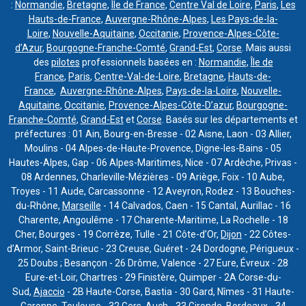
:
Normandie
,
Bretagne
,
Île de France
,
Centre Val de Loire
,
Paris
,
Les
Hauts-de-France
,
Auvergne-Rhône-Alpes
,
Les Pays-de-la-
Loire
,
Nouvelle-Aquitaine
,
Occitanie
,
Provence-Alpes-Côte-
d’Azur
,
Bourgogne-Franche-Comté
,
Grand-Est
,
Corse
. Mais aussi
des
pilotes
professionnels basées en :
Normandie
,
Île de
France
,
Paris
,
Centre-Val-de-Loire
,
Bretagne
,
Hauts-de-
France
,
Auvergne-Rhône-Alpes
,
Pays-de-la-Loire
,
Nouvelle-
Aquitaine
,
Occitanie
,
Provence-Alpes-Côte-D’azur
,
Bourgogne-
Franche-Comté
,
Grand-Est
et
Corse
. Basés sur les départements et
préfectures : 01 Ain, Bourg-en-Bresse - 02 Aisne, Laon - 03 Allier,
Moulins - 04 Alpes-de-Haute-Provence, Digne-les-Bains - 05
Hautes-Alpes, Gap - 06 Alpes-Maritimes, Nice - 07 Ardèche, Privas -
08 Ardennes, Charleville-Mézières - 09 Ariège, Foix - 10 Aube,
Troyes - 11 Aude, Carcassonne - 12 Aveyron, Rodez - 13 Bouches-
du-Rhône,
Marseille
- 14 Calvados, Caen - 15 Cantal, Aurillac - 16
Charente, Angoulême - 17 Charente-Maritime, La Rochelle - 18
Cher, Bourges - 19 Corrèze, Tulle - 21 Côte-d’Or,
Dijon
- 22 Côtes-
d’Armor, Saint-Brieuc - 23 Creuse, Guéret - 24 Dordogne, Périgueux -
25 Doubs ; Besançon - 26 Drôme, Valence - 27 Eure, Évreux - 28
Eure-et-Loir, Chartres - 29 Finistère, Quimper - 2A Corse-du-
Sud,
Ajaccio
- 2B Haute-Corse, Bastia - 30 Gard, Nîmes - 31 Haute-
Garonne,
Toulouse
- 32 Gers, Auch - 33 Gironde,
Bordeaux
- 34