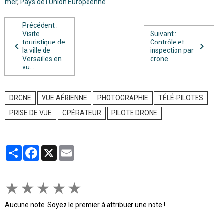
mer
,
Pays de l'Union Européenne
Précédent :
Visite
Suivant :
touristique de
Contrôle et
la ville de
inspection par
Versailles en
drone
vu...
DRONE
VUE AÉRIENNE
PHOTOGRAPHIE
TÉLÉ-PILOTES
PRISE DE VUE
OPÉRATEUR
PILOTE DRONE
Partager
Facebook
X
Email
★
★
★
★
★
Aucune note. Soyez le premier à attribuer une note !