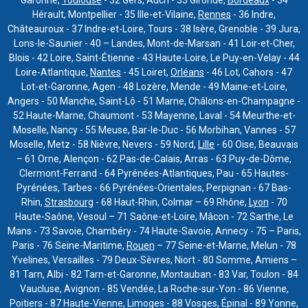
Hérault, Montpellier - 35 Ille-et-Vilaine,
Rennes
- 36 Indre,
Châteauroux - 37 Indre-et-Loire, Tours - 38 Isère, Grenoble - 39 Jura,
Lons-le-Saunier - 40 – Landes, Mont-de-Marsan - 41 Loir-et-Cher,
Blois - 42 Loire, Saint-Étienne - 43 Haute-Loire, Le Puy-en-Velay - 44
Loire-Atlantique,
Nantes
- 45 Loiret,
Orléans
- 46 Lot, Cahors - 47
Lot-et-Garonne, Agen - 48 Lozère, Mende - 49 Maine-et-Loire,
Angers - 50 Manche, Saint-Lô - 51 Marne, Châlons-en-Champagne -
52 Haute-Marne, Chaumont - 53 Mayenne, Laval - 54 Meurthe-et-
Moselle, Nancy - 55 Meuse, Bar-le-Duc - 56 Morbihan, Vannes - 57
Moselle, Metz - 58 Nièvre, Nevers - 59 Nord,
Lille
- 60 Oise, Beauvais
– 61 Orne, Alençon - 62 Pas-de-Calais, Arras - 63 Puy-de-Dôme,
Clermont-Ferrand - 64 Pyrénées-Atlantiques, Pau - 65 Hautes-
Pyrénées, Tarbes - 66 Pyrénées-Orientales, Perpignan - 67 Bas-
Rhin,
Strasbourg
- 68 Haut-Rhin, Colmar – 69 Rhône,
Lyon
- 70
Haute-Saône, Vesoul – 71 Saône-et-Loire, Mâcon - 72 Sarthe, Le
Mans - 73 Savoie, Chambéry - 74 Haute-Savoie, Annecy - 75 – Paris,
Paris - 76 Seine-Maritime,
Rouen
– 77 Seine-et-Marne, Melun - 78
Yvelines, Versailles - 79 Deux-Sèvres, Niort - 80 Somme, Amiens –
81 Tarn, Albi - 82 Tarn-et-Garonne, Montauban - 83 Var, Toulon - 84
Vaucluse, Avignon - 85 Vendée, La Roche-sur-Yon - 86 Vienne,
Poitiers - 87 Haute-Vienne, Limoges - 88 Vosges, Épinal - 89 Yonne,