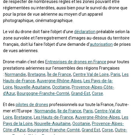
de respecter de nombreuses règles et les zones pouvant être
réglementées ou interdites, aussi bien pour le survol du drone que
pour la prise de vue aérienne au moyen d’un appareil
photographique, cinématographique.
Le vol du drone doit faire l’objet d’une
déclaration
préalable selon la
zone survolée et l’enregistrement d’images au-dessus du territoire
français, doit lui faire l’objet d’une demande d'
autorisation
de prises
de vues aériennes.
Drone-malin c'est des
Entreprises de drones en France
pour toutes
prestations aériennes sur l'ensembles des régions Françaises
:
Normandie
,
Bretagne
,
Île de France
,
Centre Val de Loire
,
Paris
,
Les
Hauts-de-France
,
Auvergne-Rhône-Alpes
,
Les Pays-de-la-
Loire
,
Nouvelle-Aquitaine
,
Occitanie
,
Provence-Alpes-Côte-
d’Azur
,
Bourgogne-Franche-Comté
,
Grand-Est
,
Corse
.
Et des
pilotes de drones
professionnels sur toute la France, l'outre-
mer et l'Europe :
Normandie
,
Ile de France
,
Paris
,
Centre-Val de
Loire
,
Bretagne
,
Les Hauts-de-France
,
Auvergne-Rhône-Alpes
,
Les
Pays de la Loire
,
Nouvelle-Aquitaine
,
Occitanie
,
Provence-Alpes-
Côte-d’Azur
,
Bourgogne-Franche-Comté
,
Grand Est
,
Corse
,
Outre-