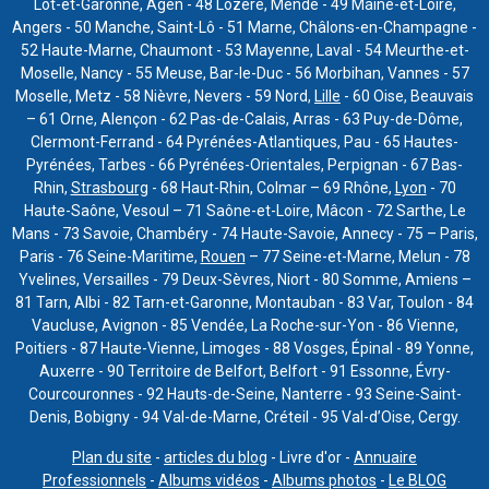
Lot-et-Garonne, Agen - 48 Lozère, Mende - 49 Maine-et-Loire,
Angers - 50 Manche, Saint-Lô - 51 Marne, Châlons-en-Champagne -
52 Haute-Marne, Chaumont - 53 Mayenne, Laval - 54 Meurthe-et-
Moselle, Nancy - 55 Meuse, Bar-le-Duc - 56 Morbihan, Vannes - 57
Moselle, Metz - 58 Nièvre, Nevers - 59 Nord,
Lille
- 60 Oise, Beauvais
– 61 Orne, Alençon - 62 Pas-de-Calais, Arras - 63 Puy-de-Dôme,
Clermont-Ferrand - 64 Pyrénées-Atlantiques, Pau - 65 Hautes-
Pyrénées, Tarbes - 66 Pyrénées-Orientales, Perpignan - 67 Bas-
Rhin,
Strasbourg
- 68 Haut-Rhin, Colmar – 69 Rhône,
Lyon
- 70
Haute-Saône, Vesoul – 71 Saône-et-Loire, Mâcon - 72 Sarthe, Le
Mans - 73 Savoie, Chambéry - 74 Haute-Savoie, Annecy - 75 – Paris,
Paris - 76 Seine-Maritime,
Rouen
– 77 Seine-et-Marne, Melun - 78
Yvelines, Versailles - 79 Deux-Sèvres, Niort - 80 Somme, Amiens –
81 Tarn, Albi - 82 Tarn-et-Garonne, Montauban - 83 Var, Toulon - 84
Vaucluse, Avignon - 85 Vendée, La Roche-sur-Yon - 86 Vienne,
Poitiers - 87 Haute-Vienne, Limoges - 88 Vosges, Épinal - 89 Yonne,
Auxerre - 90 Territoire de Belfort, Belfort - 91 Essonne, Évry-
Courcouronnes - 92 Hauts-de-Seine, Nanterre - 93 Seine-Saint-
Denis, Bobigny - 94 Val-de-Marne, Créteil - 95 Val-d’Oise, Cergy.
Plan du site
-
articles du blog
- Livre d'or -
Annuaire
Professionnels
-
Albums vidéos
-
Albums photos
-
Le BLOG