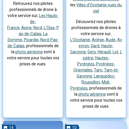
Retrouvez nos pilotes
les
Villes d'Occitanie vues du
professionnels de drone à
ciel
votre service sur;
Les Hauts-
de-
Découvrez nos pilotes
France
,
Aisne
,
Nord
,
L’Oise
,
P
professionnels de drones à
as-de-Calais
,
La
votre service sur;
Somme
,
Picardie
,
Nord-Pas-
L'Occitanie
,
Ariège
,
Aude
,
Av
de-Calais
, professionnels de
eyron
,
Gard
,
Haute-
la
photo aérienne
sont à
Garonne
,
Gers
,
Hérault
,
Lot
,
L
votre service pour toutes vos
ozère
,
Hautes-
prises de vues.
Pyrénées
,
Pyrénées-
Orientales
,
Tarn
,
Tarn-et-
Garonne
,
Languedoc-
Roussillon
,
Midi-
Pyrénées
, professionnels de
la
photo aérienne
sont à
votre service pour toutes vos
prises de vues.
14
10