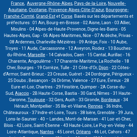
France
,
Auvergne-Rhône-Alpes
,
Pays-de-la-Loire
,
Nouvelle-
Aquitaine
,
Occitanie
,
Provence-Alpes-Côte-D’azur
,
Bourgogne-
Franche-Comté
,
Grand-Est
et
Corse
. Basés sur les départements et
préfectures : 01 Ain, Bourg-en-Bresse - 02 Aisne, Laon - 03 Allier,
Moulins - 04 Alpes-de-Haute-Provence, Digne-les-Bains - 05
Hautes-Alpes, Gap - 06 Alpes-Maritimes, Nice - 07 Ardèche, Privas -
08 Ardennes, Charleville-Mézières - 09 Ariège, Foix - 10 Aube,
Troyes - 11 Aude, Carcassonne - 12 Aveyron, Rodez - 13 Bouches-
du-Rhône,
Marseille
- 14 Calvados, Caen - 15 Cantal, Aurillac - 16
Charente, Angoulême - 17 Charente-Maritime, La Rochelle - 18
Cher, Bourges - 19 Corrèze, Tulle - 21 Côte-d’Or,
Dijon
- 22 Côtes-
d’Armor, Saint-Brieuc - 23 Creuse, Guéret - 24 Dordogne, Périgueux -
25 Doubs ; Besançon - 26 Drôme, Valence - 27 Eure, Évreux - 28
Eure-et-Loir, Chartres - 29 Finistère, Quimper - 2A Corse-du-
Sud,
Ajaccio
- 2B Haute-Corse, Bastia - 30 Gard, Nîmes - 31 Haute-
Garonne,
Toulouse
- 32 Gers, Auch - 33 Gironde,
Bordeaux
- 34
Hérault, Montpellier - 35 Ille-et-Vilaine,
Rennes
- 36 Indre,
Châteauroux - 37 Indre-et-Loire, Tours - 38 Isère, Grenoble - 39 Jura,
Lons-le-Saunier - 40 – Landes, Mont-de-Marsan - 41 Loir-et-Cher,
Blois - 42 Loire, Saint-Étienne - 43 Haute-Loire, Le Puy-en-Velay - 44
Loire-Atlantique,
Nantes
- 45 Loiret,
Orléans
- 46 Lot, Cahors - 47