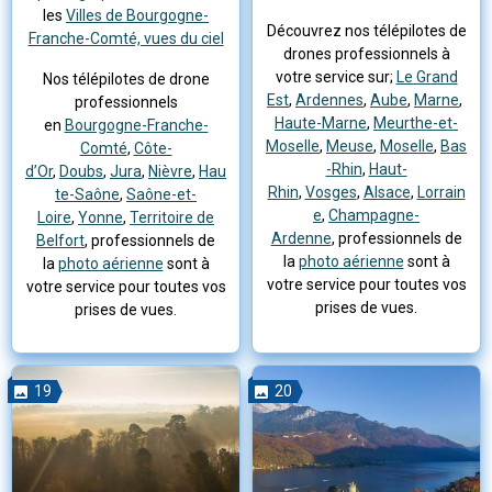
les
Villes de Bourgogne-
Découvrez nos télépilotes de
Franche-Comté, vues du ciel
drones professionnels à
votre service sur;
Le Grand
Nos télépilotes de drone
Est
,
Ardennes
,
Aube
,
Marne
,
professionnels
Haute-Marne
,
Meurthe-et-
en
Bourgogne-Franche-
Moselle
,
Meuse
,
Moselle
,
Bas
Comté
,
Côte-
-Rhin
,
Haut-
d’Or
,
Doubs
,
Jura
,
Nièvre
,
Hau
Rhin
,
Vosges
,
Alsace
,
Lorrain
te-Saône
,
Saône-et-
e
,
Champagne-
Loire
,
Yonne
,
Territoire de
Ardenne
, professionnels de
Belfort
, professionnels de
la
photo aérienne
sont à
la
photo aérienne
sont à
votre service pour toutes vos
votre service pour toutes vos
prises de vues.
prises de vues.
19
20