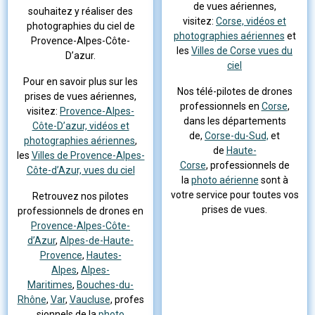
de vues aériennes,
souhaitez y réaliser des
visitez:
Corse, vidéos et
photographies du ciel de
photographies aériennes
et
Provence-Alpes-Côte-
les
Villes de Corse vues du
D’azur.
ciel
Pour en savoir plus sur les
Nos télé-pilotes de drones
prises de vues aériennes,
professionnels en
Corse
,
visitez:
Provence-Alpes-
dans les départements
Côte-D’azur, vidéos et
de,
Corse-du-Sud,
et
photographies aériennes
,
de
Haute-
les
Villes de Provence-Alpes-
Corse
, professionnels de
Côte-d’Azur, vues du ciel
la
photo aérienne
sont à
votre service pour toutes vos
Retrouvez nos pilotes
prises de vues.
professionnels de drones en
Provence-Alpes-Côte-
d’Azur
,
Alpes-de-Haute-
Provence
,
Hautes-
Alpes
,
Alpes-
Maritimes
,
Bouches-du-
Rhône
,
Var
,
Vaucluse
, profes
sionnels de la
photo