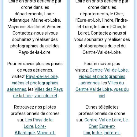
Loire en photo aérienne par
Loire en photo aérienne par
drone dans les
drone dans les
départements; Loire-
départements; le Cher,
Atlantique, Maine-et-Loire,
l’Eure-et-Loir, l’Indre, l’Indre-
Mayenne, Sarthe et Vendée.
et-Loire, le Loir-et-Cher, le
Contactez-nous si vous
Loiret. Contactez-nous si
souhaitez y réaliser des
vous souhaitez y réaliser des
photographies du ciel des
photographies du ciel du
Pays-de-la-Loire
Centre-Val-de-Loire.
Pour en savoir plus les prises
Pour en savoir plus
de vues aériennes,
visitez:
Centre-Val-de-Loire,
visitez:
Pays-de-la-Loire,
vidéos et photographies
vidéos et photographies
aériennes
, les
Villes du
aériennes
, les
Villes des Pays
Centre Val de Loire, vues du
de la Loire, vues du ciel
ciel
Retrouvez nos pilotes
Et nos télépilotes
professionnels de drones
professionnels de drone
sur;
Les Pays de la
sur;
Centre-Val de Loire
,
Le
Loire
,
Loire-
Cher
,
Eure-et-
Atlantique
,
Maine-et-
Loir
,
Indre
,
Indre-et-