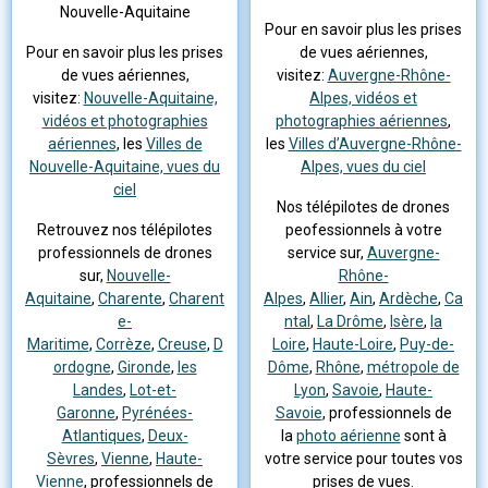
Nouvelle-Aquitaine
Pour en savoir plus les prises
Pour en savoir plus les prises
de vues aériennes,
de vues aériennes,
visitez:
Auvergne-Rhône-
visitez:
Nouvelle-Aquitaine,
Alpes, vidéos et
vidéos et photographies
photographies aériennes
,
aériennes
, les
Villes de
les
Villes d’Auvergne-Rhône-
Nouvelle-Aquitaine, vues du
Alpes, vues du ciel
ciel
Nos télépilotes de drones
Retrouvez nos télépilotes
peofessionnels à votre
professionnels de drones
service sur,
Auvergne-
sur,
Nouvelle-
Rhône-
Aquitaine
,
Charente
,
Charent
Alpes
,
Allier
,
Ain
,
Ardèche
,
Ca
e-
ntal
,
La Drôme
,
Isère
,
la
Maritime
,
Corrèze
,
Creuse
,
D
Loire
,
Haute-Loire
,
Puy-de-
ordogne
,
Gironde
,
les
Dôme
,
Rhône
,
métropole de
Landes
,
Lot-et-
Lyon
,
Savoie
,
Haute-
Garonne
,
Pyrénées-
Savoie
, professionnels de
Atlantiques
,
Deux-
la
photo aérienne
sont à
Sèvres
,
Vienne
,
Haute-
votre service pour toutes vos
Vienne
, professionnels de
prises de vues.