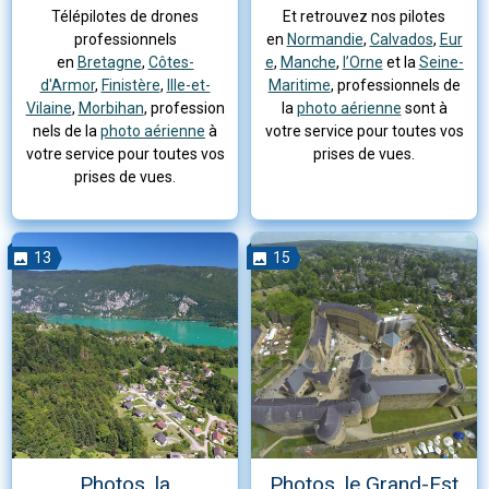
Télépilotes de drones
Et retrouvez nos pilotes
professionnels
en
Normandie
,
Calvados
,
Eur
en
Bretagne
,
Côtes-
e
,
Manche
,
l’Orne
et la
Seine-
d'Armor
,
Finistère
,
Ille-et-
Maritime
, professionnels de
Vilaine
,
Morbihan
, profession
la
photo aérienne
sont à
nels de la
photo aérienne
à
votre service pour toutes vos
votre service pour toutes vos
prises de vues.
prises de vues.
13
15
Photos, la
Photos, le Grand-Est