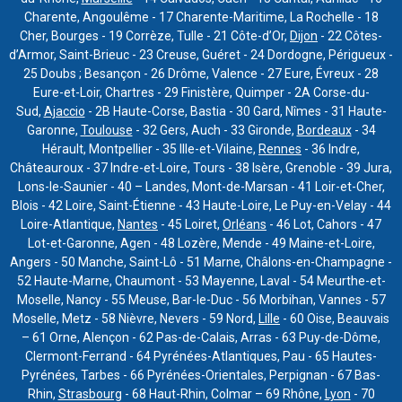
Charente, Angoulême - 17 Charente-Maritime, La Rochelle - 18
Cher, Bourges - 19 Corrèze, Tulle - 21 Côte-d’Or,
Dijon
- 22 Côtes-
d’Armor, Saint-Brieuc - 23 Creuse, Guéret - 24 Dordogne, Périgueux -
25 Doubs ; Besançon - 26 Drôme, Valence - 27 Eure, Évreux - 28
Eure-et-Loir, Chartres - 29 Finistère, Quimper - 2A Corse-du-
Sud,
Ajaccio
- 2B Haute-Corse, Bastia - 30 Gard, Nîmes - 31 Haute-
Garonne,
Toulouse
- 32 Gers, Auch - 33 Gironde,
Bordeaux
- 34
Hérault, Montpellier - 35 Ille-et-Vilaine,
Rennes
- 36 Indre,
Châteauroux - 37 Indre-et-Loire, Tours - 38 Isère, Grenoble - 39 Jura,
Lons-le-Saunier - 40 – Landes, Mont-de-Marsan - 41 Loir-et-Cher,
Blois - 42 Loire, Saint-Étienne - 43 Haute-Loire, Le Puy-en-Velay - 44
Loire-Atlantique,
Nantes
- 45 Loiret,
Orléans
- 46 Lot, Cahors - 47
Lot-et-Garonne, Agen - 48 Lozère, Mende - 49 Maine-et-Loire,
Angers - 50 Manche, Saint-Lô - 51 Marne, Châlons-en-Champagne -
52 Haute-Marne, Chaumont - 53 Mayenne, Laval - 54 Meurthe-et-
Moselle, Nancy - 55 Meuse, Bar-le-Duc - 56 Morbihan, Vannes - 57
Moselle, Metz - 58 Nièvre, Nevers - 59 Nord,
Lille
- 60 Oise, Beauvais
– 61 Orne, Alençon - 62 Pas-de-Calais, Arras - 63 Puy-de-Dôme,
Clermont-Ferrand - 64 Pyrénées-Atlantiques, Pau - 65 Hautes-
Pyrénées, Tarbes - 66 Pyrénées-Orientales, Perpignan - 67 Bas-
Rhin,
Strasbourg
- 68 Haut-Rhin, Colmar – 69 Rhône,
Lyon
- 70