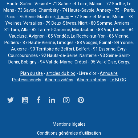
Haute-Saône, Vesoul – 71 Saône-et-Loire, Mâcon - 72 Sarthe, Le
Mans - 73 Savoie, Chambéry - 74 Haute-Savoie, Annecy - 75 – Paris,
Paris - 76 Seine-Maritime,
Rouen
– 77 Seine-et-Marne, Melun - 78
Yvelines, Versailles - 79 Deux-Sèvres, Niort - 80 Somme, Amiens –
81 Tarn, Albi - 82 Tarn-et-Garonne, Montauban - 83 Var, Toulon - 84
Vaucluse, Avignon - 85 Vendée, La Roche-sur-Yon - 86 Vienne,
Poitiers - 87 Haute-Vienne, Limoges - 88 Vosges, Épinal - 89 Yonne,
Auxerre - 90 Territoire de Belfort, Belfort - 91 Essonne, Évry-
Courcouronnes - 92 Hauts-de-Seine, Nanterre - 93 Seine-Saint-
Denis, Bobigny - 94 Val-de-Marne, Créteil - 95 Val-d’Oise, Cergy.
Plan du site
-
articles du blog
- Livre d'or -
Annuaire
Professionnels
-
Albums vidéos
-
Albums photos
-
Le BLOG
Mentions légales
Conditions générales d'utilisation