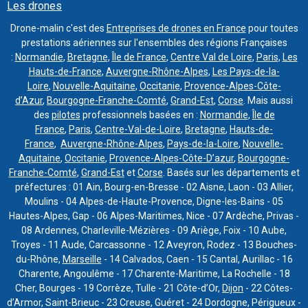
Les drones
Drone-malin c'est des
Entreprises de drones en France
pour toutes
prestations aériennes sur l'ensembles des régions Françaises
:
Normandie
,
Bretagne
,
Île de France
,
Centre Val de Loire
,
Paris
,
Les
Hauts-de-France
,
Auvergne-Rhône-Alpes
,
Les Pays-de-la-
Loire
,
Nouvelle-Aquitaine
,
Occitanie
,
Provence-Alpes-Côte-
d’Azur
,
Bourgogne-Franche-Comté
,
Grand-Est
,
Corse
. Mais aussi
des
pilotes
professionnels basées en :
Normandie
,
Île de
France
,
Paris
,
Centre-Val-de-Loire
,
Bretagne
,
Hauts-de-
France
,
Auvergne-Rhône-Alpes
,
Pays-de-la-Loire
,
Nouvelle-
Aquitaine
,
Occitanie
,
Provence-Alpes-Côte-D’azur
,
Bourgogne-
Franche-Comté
,
Grand-Est
et
Corse
. Basés sur les départements et
préfectures : 01 Ain, Bourg-en-Bresse - 02 Aisne, Laon - 03 Allier,
Moulins - 04 Alpes-de-Haute-Provence, Digne-les-Bains - 05
Hautes-Alpes, Gap - 06 Alpes-Maritimes, Nice - 07 Ardèche, Privas -
08 Ardennes, Charleville-Mézières - 09 Ariège, Foix - 10 Aube,
Troyes - 11 Aude, Carcassonne - 12 Aveyron, Rodez - 13 Bouches-
du-Rhône,
Marseille
- 14 Calvados, Caen - 15 Cantal, Aurillac - 16
Charente, Angoulême - 17 Charente-Maritime, La Rochelle - 18
Cher, Bourges - 19 Corrèze, Tulle - 21 Côte-d’Or,
Dijon
- 22 Côtes-
d’Armor, Saint-Brieuc - 23 Creuse, Guéret - 24 Dordogne, Périgueux -