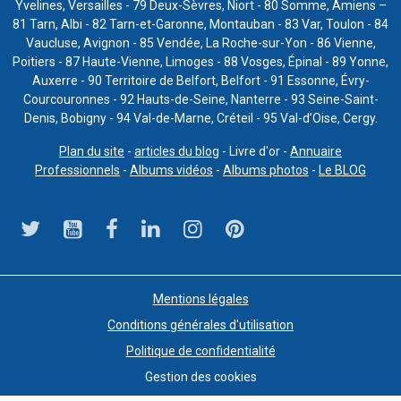
Yvelines, Versailles - 79 Deux-Sèvres, Niort - 80 Somme, Amiens –
81 Tarn, Albi - 82 Tarn-et-Garonne, Montauban - 83 Var, Toulon - 84
Vaucluse, Avignon - 85 Vendée, La Roche-sur-Yon - 86 Vienne,
Poitiers - 87 Haute-Vienne, Limoges - 88 Vosges, Épinal - 89 Yonne,
Auxerre - 90 Territoire de Belfort, Belfort - 91 Essonne, Évry-
Courcouronnes - 92 Hauts-de-Seine, Nanterre - 93 Seine-Saint-
Denis, Bobigny - 94 Val-de-Marne, Créteil - 95 Val-d’Oise, Cergy.
Plan du site
-
articles du blog
- Livre d'or -
Annuaire
Professionnels
-
Albums vidéos
-
Albums photos
-
Le BLOG
Mentions légales
Conditions générales d'utilisation
Politique de confidentialité
Gestion des cookies