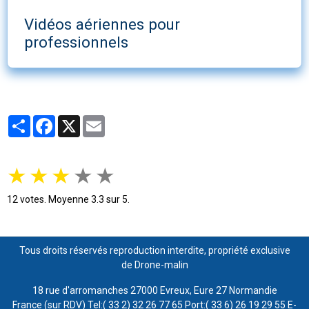
Vidéos aériennes pour
professionnels
Partager
Facebook
X
Email
★
★
★
★
★
12
votes. Moyenne
3.3
sur 5.
Tous droits réservés reproduction interdite, propriété exclusive
de Drone-malin
18 rue d'arromanches 27000 Evreux, Eure 27 Normandie
France (sur RDV) Tel:( 33 2) 32 26 77 65 Port:( 33 6) 26 19 29 55 E-