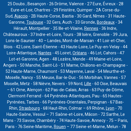
25 Doubs ; Besançon - 26 Drôme, Valence - 27 Eure, Évreux - 28
Eure-et-Loir, Chartres - 29 Finistère, Quimper - 2A Corse-du-
Sud,
Ajaccio
- 2B Haute-Corse, Bastia - 30 Gard, Nîmes - 31 Haute-
Garonne,
Toulouse
- 32 Gers, Auch - 33 Gironde,
Bordeaux
- 34
Hérault, Montpellier - 35 Ille-et-Vilaine,
Rennes
- 36 Indre,
Châteauroux - 37 Indre-et-Loire, Tours - 38 Isère, Grenoble - 39 Jura,
Lons-le-Saunier - 40 – Landes, Mont-de-Marsan - 41 Loir-et-Cher,
Blois - 42 Loire, Saint-Étienne - 43 Haute-Loire, Le Puy-en-Velay - 44
Loire-Atlantique,
Nantes
- 45 Loiret,
Orléans
- 46 Lot, Cahors - 47
Lot-et-Garonne, Agen - 48 Lozère, Mende - 49 Maine-et-Loire,
Angers - 50 Manche, Saint-Lô - 51 Marne, Châlons-en-Champagne -
52 Haute-Marne, Chaumont - 53 Mayenne, Laval - 54 Meurthe-et-
Moselle, Nancy - 55 Meuse, Bar-le-Duc - 56 Morbihan, Vannes - 57
Moselle, Metz - 58 Nièvre, Nevers - 59 Nord,
Lille
- 60 Oise, Beauvais
– 61 Orne, Alençon - 62 Pas-de-Calais, Arras - 63 Puy-de-Dôme,
Clermont-Ferrand - 64 Pyrénées-Atlantiques, Pau - 65 Hautes-
Pyrénées, Tarbes - 66 Pyrénées-Orientales, Perpignan - 67 Bas-
Rhin,
Strasbourg
- 68 Haut-Rhin, Colmar – 69 Rhône,
Lyon
- 70
Haute-Saône, Vesoul – 71 Saône-et-Loire, Mâcon - 72 Sarthe, Le
Mans - 73 Savoie, Chambéry - 74 Haute-Savoie, Annecy - 75 – Paris,
Paris - 76 Seine-Maritime,
Rouen
– 77 Seine-et-Marne, Melun - 78