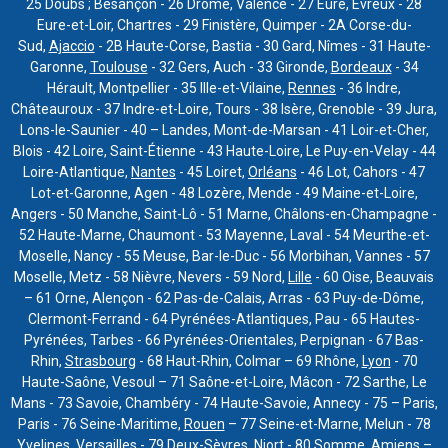
25 Doubs ; Besançon - 26 Drôme, Valence - 27 Eure, Évreux - 28
Eure-et-Loir, Chartres - 29 Finistère, Quimper - 2A Corse-du-
Sud,
Ajaccio
- 2B Haute-Corse, Bastia - 30 Gard, Nîmes - 31 Haute-
Garonne,
Toulouse
- 32 Gers, Auch - 33 Gironde,
Bordeaux
- 34
Hérault, Montpellier - 35 Ille-et-Vilaine,
Rennes
- 36 Indre,
Châteauroux - 37 Indre-et-Loire, Tours - 38 Isère, Grenoble - 39 Jura,
Lons-le-Saunier - 40 – Landes, Mont-de-Marsan - 41 Loir-et-Cher,
Blois - 42 Loire, Saint-Étienne - 43 Haute-Loire, Le Puy-en-Velay - 44
Loire-Atlantique,
Nantes
- 45 Loiret,
Orléans
- 46 Lot, Cahors - 47
Lot-et-Garonne, Agen - 48 Lozère, Mende - 49 Maine-et-Loire,
Angers - 50 Manche, Saint-Lô - 51 Marne, Châlons-en-Champagne -
52 Haute-Marne, Chaumont - 53 Mayenne, Laval - 54 Meurthe-et-
Moselle, Nancy - 55 Meuse, Bar-le-Duc - 56 Morbihan, Vannes - 57
Moselle, Metz - 58 Nièvre, Nevers - 59 Nord,
Lille
- 60 Oise, Beauvais
– 61 Orne, Alençon - 62 Pas-de-Calais, Arras - 63 Puy-de-Dôme,
Clermont-Ferrand - 64 Pyrénées-Atlantiques, Pau - 65 Hautes-
Pyrénées, Tarbes - 66 Pyrénées-Orientales, Perpignan - 67 Bas-
Rhin,
Strasbourg
- 68 Haut-Rhin, Colmar – 69 Rhône,
Lyon
- 70
Haute-Saône, Vesoul – 71 Saône-et-Loire, Mâcon - 72 Sarthe, Le
Mans - 73 Savoie, Chambéry - 74 Haute-Savoie, Annecy - 75 – Paris,
Paris - 76 Seine-Maritime,
Rouen
– 77 Seine-et-Marne, Melun - 78
Yvelines, Versailles - 79 Deux-Sèvres, Niort - 80 Somme, Amiens –