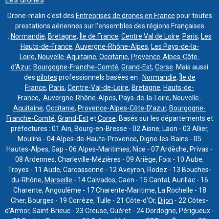
Drone-malin c'est des
Entreprises de drones en France
pour toutes
prestations aériennes sur l'ensembles des régions Françaises
:
Normandie
,
Bretagne
,
Île de France
,
Centre Val de Loire
,
Paris
,
Les
Hauts-de-France
,
Auvergne-Rhône-Alpes
,
Les Pays-de-la-
Loire
,
Nouvelle-Aquitaine
,
Occitanie
,
Provence-Alpes-Côte-
d’Azur
,
Bourgogne-Franche-Comté
,
Grand-Est
,
Corse
. Mais aussi
des
pilotes
professionnels basées en :
Normandie
,
Île de
France
,
Paris
,
Centre-Val-de-Loire
,
Bretagne
,
Hauts-de-
France
,
Auvergne-Rhône-Alpes
,
Pays-de-la-Loire
,
Nouvelle-
Aquitaine
,
Occitanie
,
Provence-Alpes-Côte-D’azur
,
Bourgogne-
Franche-Comté
,
Grand-Est
et
Corse
. Basés sur les départements et
préfectures : 01 Ain, Bourg-en-Bresse - 02 Aisne, Laon - 03 Allier,
Moulins - 04 Alpes-de-Haute-Provence, Digne-les-Bains - 05
Hautes-Alpes, Gap - 06 Alpes-Maritimes, Nice - 07 Ardèche, Privas -
08 Ardennes, Charleville-Mézières - 09 Ariège, Foix - 10 Aube,
Troyes - 11 Aude, Carcassonne - 12 Aveyron, Rodez - 13 Bouches-
du-Rhône,
Marseille
- 14 Calvados, Caen - 15 Cantal, Aurillac - 16
Charente, Angoulême - 17 Charente-Maritime, La Rochelle - 18
Cher, Bourges - 19 Corrèze, Tulle - 21 Côte-d’Or,
Dijon
- 22 Côtes-
d’Armor, Saint-Brieuc - 23 Creuse, Guéret - 24 Dordogne, Périgueux -