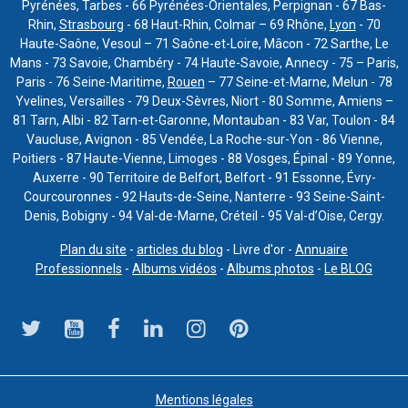
Pyrénées, Tarbes - 66 Pyrénées-Orientales, Perpignan - 67 Bas-
Rhin,
Strasbourg
- 68 Haut-Rhin, Colmar – 69 Rhône,
Lyon
- 70
Haute-Saône, Vesoul – 71 Saône-et-Loire, Mâcon - 72 Sarthe, Le
Mans - 73 Savoie, Chambéry - 74 Haute-Savoie, Annecy - 75 – Paris,
Paris - 76 Seine-Maritime,
Rouen
– 77 Seine-et-Marne, Melun - 78
Yvelines, Versailles - 79 Deux-Sèvres, Niort - 80 Somme, Amiens –
81 Tarn, Albi - 82 Tarn-et-Garonne, Montauban - 83 Var, Toulon - 84
Vaucluse, Avignon - 85 Vendée, La Roche-sur-Yon - 86 Vienne,
Poitiers - 87 Haute-Vienne, Limoges - 88 Vosges, Épinal - 89 Yonne,
Auxerre - 90 Territoire de Belfort, Belfort - 91 Essonne, Évry-
Courcouronnes - 92 Hauts-de-Seine, Nanterre - 93 Seine-Saint-
Denis, Bobigny - 94 Val-de-Marne, Créteil - 95 Val-d’Oise, Cergy.
Plan du site
-
articles du blog
- Livre d'or -
Annuaire
Professionnels
-
Albums vidéos
-
Albums photos
-
Le BLOG
Mentions légales