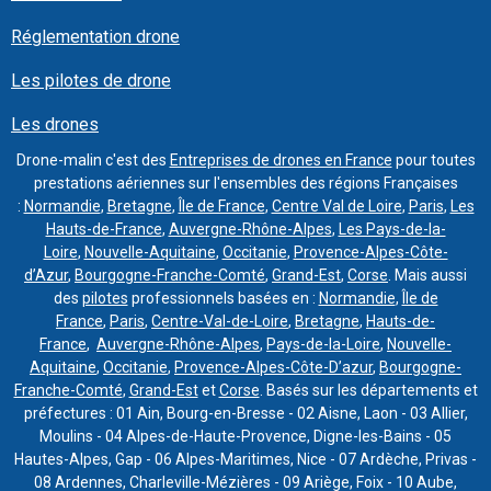
Réglementation drone
Les pilotes de drone
Les drones
Drone-malin c'est des
Entreprises de drones en France
pour toutes
prestations aériennes sur l'ensembles des régions Françaises
:
Normandie
,
Bretagne
,
Île de France
,
Centre Val de Loire
,
Paris
,
Les
Hauts-de-France
,
Auvergne-Rhône-Alpes
,
Les Pays-de-la-
Loire
,
Nouvelle-Aquitaine
,
Occitanie
,
Provence-Alpes-Côte-
d’Azur
,
Bourgogne-Franche-Comté
,
Grand-Est
,
Corse
. Mais aussi
des
pilotes
professionnels basées en :
Normandie
,
Île de
France
,
Paris
,
Centre-Val-de-Loire
,
Bretagne
,
Hauts-de-
France
,
Auvergne-Rhône-Alpes
,
Pays-de-la-Loire
,
Nouvelle-
Aquitaine
,
Occitanie
,
Provence-Alpes-Côte-D’azur
,
Bourgogne-
Franche-Comté
,
Grand-Est
et
Corse
. Basés sur les départements et
préfectures : 01 Ain, Bourg-en-Bresse - 02 Aisne, Laon - 03 Allier,
Moulins - 04 Alpes-de-Haute-Provence, Digne-les-Bains - 05
Hautes-Alpes, Gap - 06 Alpes-Maritimes, Nice - 07 Ardèche, Privas -
08 Ardennes, Charleville-Mézières - 09 Ariège, Foix - 10 Aube,