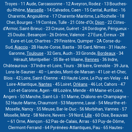
Troyes - 11 Aude, Carcassonne - 12 Aveyron, Rodez - 13 Bouches-
du-Rhône,
Marseille
- 14 Calvados, Caen - 15 Cantal, Aurillac - 16
Charente, Angoulême - 17 Charente-Maritime, La Rochelle - 18
Cher, Bourges - 19 Corrèze, Tulle - 21 Côte-d’Or,
Dijon
- 22 Côtes-
d’Armor, Saint-Brieuc - 23 Creuse, Guéret - 24 Dordogne, Périgueux -
25 Doubs ; Besançon - 26 Drôme, Valence - 27 Eure, Évreux - 28
Eure-et-Loir, Chartres - 29 Finistère, Quimper - 2A Corse-du-
Sud,
Ajaccio
- 2B Haute-Corse, Bastia - 30 Gard, Nîmes - 31 Haute-
Garonne,
Toulouse
- 32 Gers, Auch - 33 Gironde,
Bordeaux
- 34
Hérault, Montpellier - 35 Ille-et-Vilaine,
Rennes
- 36 Indre,
Châteauroux - 37 Indre-et-Loire, Tours - 38 Isère, Grenoble - 39 Jura,
Lons-le-Saunier - 40 – Landes, Mont-de-Marsan - 41 Loir-et-Cher,
Blois - 42 Loire, Saint-Étienne - 43 Haute-Loire, Le Puy-en-Velay - 44
Loire-Atlantique,
Nantes
- 45 Loiret,
Orléans
- 46 Lot, Cahors - 47
Lot-et-Garonne, Agen - 48 Lozère, Mende - 49 Maine-et-Loire,
Angers - 50 Manche, Saint-Lô - 51 Marne, Châlons-en-Champagne -
52 Haute-Marne, Chaumont - 53 Mayenne, Laval - 54 Meurthe-et-
Moselle, Nancy - 55 Meuse, Bar-le-Duc - 56 Morbihan, Vannes - 57
Moselle, Metz - 58 Nièvre, Nevers - 59 Nord,
Lille
- 60 Oise, Beauvais
– 61 Orne, Alençon - 62 Pas-de-Calais, Arras - 63 Puy-de-Dôme,
Clermont-Ferrand - 64 Pyrénées-Atlantiques, Pau - 65 Hautes-