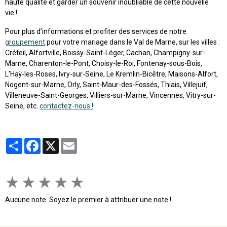
haute qualité et garder un souvenir inoubliable de cette nouvelle
vie !
Pour plus d’informations et profiter des services de notre
groupement
pour votre mariage dans le Val de Marne, sur les villes :
Créteil, Alfortville, Boissy-Saint-Léger, Cachan, Champigny-sur-
Marne, Charenton-le-Pont, Choisy-le-Roi, Fontenay-sous-Bois,
L'Haÿ-les-Roses, Ivry-sur-Seine, Le Kremlin-Bicêtre, Maisons-Alfort,
Nogent-sur-Marne, Orly, Saint-Maur-des-Fossés, Thiais, Villejuif,
Villeneuve-Saint-Georges, Villiers-sur-Marne, Vincennes, Vitry-sur-
Seine, etc.
contactez-nous !
Partager
Facebook
X
Email
★
★
★
★
★
Aucune note. Soyez le premier à attribuer une note !