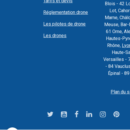
Tarifs et devis
Blois - 42 L
Lot, Caho
Réglementation drone
Marne, Châl
Les pilotes de drone
Meuse, Bar-l
61 Orne, Al
Les drones
Hautes-Pyré
Rhône,
Lyo
Haute-Sa
Versailles - 
- 84 Vauclu
Épinal - 8
Plan du s