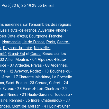
Port:( 33 6) 26 19 29 55 E-mail:
ons aériennes sur l'ensembles des régions
,
Les Hauts-de-France
,
Auvergne-Rhône-
pes-Côte-d’Azur
,
Bourgogne-Franche-
 :
Normandie
,
Île de France
,
Paris
,
Centre-
s
,
Pays-de-la-Loire
,
Nouvelle-
omté
,
Grand-Est
et
Corse
. Basés sur les
03 Allier, Moulins - 04 Alpes-de-Haute-
ice - 07 Ardèche, Privas - 08 Ardennes,
sonne - 12 Aveyron, Rodez - 13 Bouches-du-
oulême - 17 Charente-Maritime, La Rochelle
r, Saint-Brieuc - 23 Creuse, Guéret - 24
Évreux - 28 Eure-et-Loir, Chartres - 29
Gard, Nîmes - 31 Haute-Garonne,
Toulouse
-
laine,
Rennes
- 36 Indre, Châteauroux - 37
 Landes, Mont-de-Marsan - 41 Loir-et-Cher,