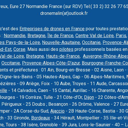
ux, Eure 27 Normandie France (sur RDV) Tel:( 33 2) 32 26 77 65 
dronemalin(at)outlook.fr
 c'est des
Entreprises de drones en France
pour toutes prestati
 :
Normandie
,
Bretagne
,
Île de France
,
Centre Val de Loire
,
Paris
es Pays-de-la-Loire
,
Nouvelle-Aquitaine
,
Occitanie
,
Provence-Al
nd-Est
,
Corse
. Mais aussi des
pilotes
professionnels basées en
Val-de-Loire
,
Bretagne
,
Hauts-de-France
,
Auvergne-Rhône-Alpe
,
Occitanie
,
Provence-Alpes-Côte-D’azur
,
Bourgogne-Franche-C
nts et préfectures : 01 Ain, Bourg-en-Bresse - 02 Aisne, Laon - 
Digne-les-Bains - 05 Hautes-Alpes, Gap - 06 Alpes-Maritimes, N
Mézières - 09 Ariège, Foix - 10 Aube, Troyes - 11 Aude, Carcas
ille
- 14 Calvados, Caen - 15 Cantal, Aurillac - 16 Charente, Ang
Bourges - 19 Corrèze, Tulle - 21 Côte-d’Or,
Dijon
- 22 Côtes-d’Armo
 Périgueux - 25 Doubs ; Besançon - 26 Drôme, Valence - 27 Eure, 
uimper - 2A Corse-du-Sud,
Ajaccio
- 2B Haute-Corse, Bastia - 30 
ch - 33 Gironde,
Bordeaux
- 34 Hérault, Montpellier - 35 Ille-et-Vi
re, Tours - 38 Isère, Grenoble - 39 Jura, Lons-le-Saunier - 40 –