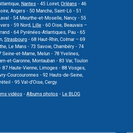
Atlantique,
Nantes
- 45 Loiret,
Orléans
- 46
oire, Angers - 50 Manche, Saint-Lô - 51
val - 54 Meurthe-et-Moselle, Nancy - 55
vers - 59 Nord,
Lille
- 60 Oise, Beauvais –
rand - 64 Pyrénées-Atlantiques, Pau - 65
n,
Strasbourg
- 68 Haut-Rhin, Colmar – 69
the, Le Mans - 73 Savoie, Chambéry - 74
 Seine-et-Marne, Melun - 78 Yvelines,
arn-et-Garonne, Montauban - 83 Var, Toulon
s - 87 Haute-Vienne, Limoges - 88 Vosges,
, Évry-Courcouronnes - 92 Hauts-de-Seine,
teil - 95 Val-d’Oise, Cergy.
ums vidéos
-
Albums photos
-
Le BLOG