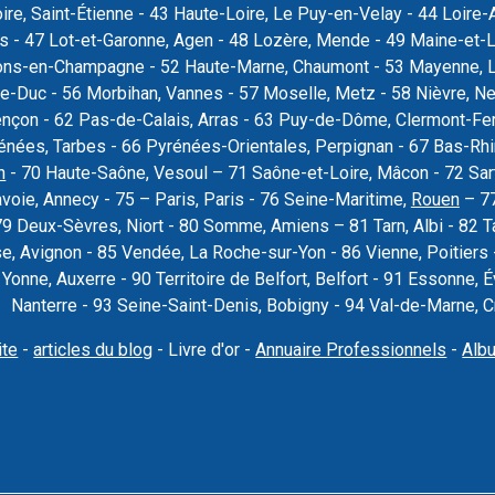
oire, Saint-Étienne - 43 Haute-Loire, Le Puy-en-Velay - 44 Loire-
rs - 47 Lot-et-Garonne, Agen - 48 Lozère, Mende - 49 Maine-et-L
ons-en-Champagne - 52 Haute-Marne, Chaumont - 53 Mayenne, La
e-Duc - 56 Morbihan, Vannes - 57 Moselle, Metz - 58 Nièvre, Ne
ençon - 62 Pas-de-Calais, Arras - 63 Puy-de-Dôme, Clermont-Fer
nées, Tarbes - 66 Pyrénées-Orientales, Perpignan - 67 Bas-Rhi
n
- 70 Haute-Saône, Vesoul – 71 Saône-et-Loire, Mâcon - 72 Sar
voie, Annecy - 75 – Paris, Paris - 76 Seine-Maritime,
Rouen
– 77
79 Deux-Sèvres, Niort - 80 Somme, Amiens – 81 Tarn, Albi - 82 T
se, Avignon - 85 Vendée, La Roche-sur-Yon - 86 Vienne, Poitier
9 Yonne, Auxerre - 90 Territoire de Belfort, Belfort - 91 Essonne
Nanterre - 93 Seine-Saint-Denis, Bobigny - 94 Val-de-Marne, Cré
ite
-
articles du blog
- Livre d'or -
Annuaire Professionnels
-
Alb