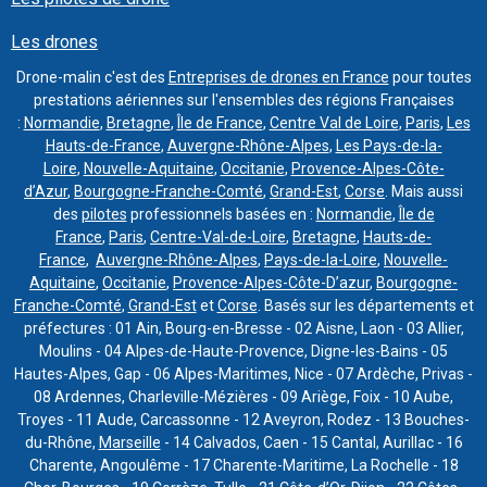
Les drones
Drone-malin c'est des
Entreprises de drones en France
pour toutes
prestations aériennes sur l'ensembles des régions Françaises
:
Normandie
,
Bretagne
,
Île de France
,
Centre Val de Loire
,
Paris
,
Les
Hauts-de-France
,
Auvergne-Rhône-Alpes
,
Les Pays-de-la-
Loire
,
Nouvelle-Aquitaine
,
Occitanie
,
Provence-Alpes-Côte-
d’Azur
,
Bourgogne-Franche-Comté
,
Grand-Est
,
Corse
. Mais aussi
des
pilotes
professionnels basées en :
Normandie
,
Île de
France
,
Paris
,
Centre-Val-de-Loire
,
Bretagne
,
Hauts-de-
France
,
Auvergne-Rhône-Alpes
,
Pays-de-la-Loire
,
Nouvelle-
Aquitaine
,
Occitanie
,
Provence-Alpes-Côte-D’azur
,
Bourgogne-
Franche-Comté
,
Grand-Est
et
Corse
. Basés sur les départements et
préfectures : 01 Ain, Bourg-en-Bresse - 02 Aisne, Laon - 03 Allier,
Moulins - 04 Alpes-de-Haute-Provence, Digne-les-Bains - 05
Hautes-Alpes, Gap - 06 Alpes-Maritimes, Nice - 07 Ardèche, Privas -
08 Ardennes, Charleville-Mézières - 09 Ariège, Foix - 10 Aube,
Troyes - 11 Aude, Carcassonne - 12 Aveyron, Rodez - 13 Bouches-
du-Rhône,
Marseille
- 14 Calvados, Caen - 15 Cantal, Aurillac - 16
Charente, Angoulême - 17 Charente-Maritime, La Rochelle - 18