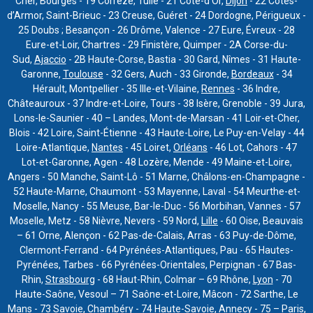
Cher, Bourges - 19 Corrèze, Tulle - 21 Côte-d’Or,
Dijon
- 22 Côtes-
d’Armor, Saint-Brieuc - 23 Creuse, Guéret - 24 Dordogne, Périgueux -
25 Doubs ; Besançon - 26 Drôme, Valence - 27 Eure, Évreux - 28
Eure-et-Loir, Chartres - 29 Finistère, Quimper - 2A Corse-du-
Sud,
Ajaccio
- 2B Haute-Corse, Bastia - 30 Gard, Nîmes - 31 Haute-
Garonne,
Toulouse
- 32 Gers, Auch - 33 Gironde,
Bordeaux
- 34
Hérault, Montpellier - 35 Ille-et-Vilaine,
Rennes
- 36 Indre,
Châteauroux - 37 Indre-et-Loire, Tours - 38 Isère, Grenoble - 39 Jura,
Lons-le-Saunier - 40 – Landes, Mont-de-Marsan - 41 Loir-et-Cher,
Blois - 42 Loire, Saint-Étienne - 43 Haute-Loire, Le Puy-en-Velay - 44
Loire-Atlantique,
Nantes
- 45 Loiret,
Orléans
- 46 Lot, Cahors - 47
Lot-et-Garonne, Agen - 48 Lozère, Mende - 49 Maine-et-Loire,
Angers - 50 Manche, Saint-Lô - 51 Marne, Châlons-en-Champagne -
52 Haute-Marne, Chaumont - 53 Mayenne, Laval - 54 Meurthe-et-
Moselle, Nancy - 55 Meuse, Bar-le-Duc - 56 Morbihan, Vannes - 57
Moselle, Metz - 58 Nièvre, Nevers - 59 Nord,
Lille
- 60 Oise, Beauvais
– 61 Orne, Alençon - 62 Pas-de-Calais, Arras - 63 Puy-de-Dôme,
Clermont-Ferrand - 64 Pyrénées-Atlantiques, Pau - 65 Hautes-
Pyrénées, Tarbes - 66 Pyrénées-Orientales, Perpignan - 67 Bas-
Rhin,
Strasbourg
- 68 Haut-Rhin, Colmar – 69 Rhône,
Lyon
- 70
Haute-Saône, Vesoul – 71 Saône-et-Loire, Mâcon - 72 Sarthe, Le
Mans - 73 Savoie, Chambéry - 74 Haute-Savoie, Annecy - 75 – Paris,