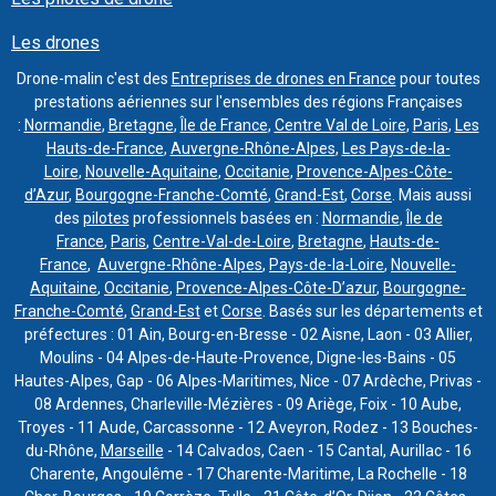
Les drones
Drone-malin c'est des
Entreprises de drones en France
pour toutes
prestations aériennes sur l'ensembles des régions Françaises
:
Normandie
,
Bretagne
,
Île de France
,
Centre Val de Loire
,
Paris
,
Les
Hauts-de-France
,
Auvergne-Rhône-Alpes
,
Les Pays-de-la-
Loire
,
Nouvelle-Aquitaine
,
Occitanie
,
Provence-Alpes-Côte-
d’Azur
,
Bourgogne-Franche-Comté
,
Grand-Est
,
Corse
. Mais aussi
des
pilotes
professionnels basées en :
Normandie
,
Île de
France
,
Paris
,
Centre-Val-de-Loire
,
Bretagne
,
Hauts-de-
France
,
Auvergne-Rhône-Alpes
,
Pays-de-la-Loire
,
Nouvelle-
Aquitaine
,
Occitanie
,
Provence-Alpes-Côte-D’azur
,
Bourgogne-
Franche-Comté
,
Grand-Est
et
Corse
. Basés sur les départements et
préfectures : 01 Ain, Bourg-en-Bresse - 02 Aisne, Laon - 03 Allier,
Moulins - 04 Alpes-de-Haute-Provence, Digne-les-Bains - 05
Hautes-Alpes, Gap - 06 Alpes-Maritimes, Nice - 07 Ardèche, Privas -
08 Ardennes, Charleville-Mézières - 09 Ariège, Foix - 10 Aube,
Troyes - 11 Aude, Carcassonne - 12 Aveyron, Rodez - 13 Bouches-
du-Rhône,
Marseille
- 14 Calvados, Caen - 15 Cantal, Aurillac - 16
Charente, Angoulême - 17 Charente-Maritime, La Rochelle - 18