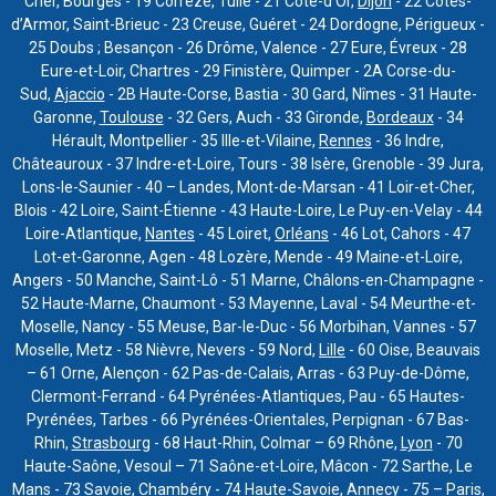
Cher, Bourges - 19 Corrèze, Tulle - 21 Côte-d’Or,
Dijon
- 22 Côtes-
d’Armor, Saint-Brieuc - 23 Creuse, Guéret - 24 Dordogne, Périgueux -
25 Doubs ; Besançon - 26 Drôme, Valence - 27 Eure, Évreux - 28
Eure-et-Loir, Chartres - 29 Finistère, Quimper - 2A Corse-du-
Sud,
Ajaccio
- 2B Haute-Corse, Bastia - 30 Gard, Nîmes - 31 Haute-
Garonne,
Toulouse
- 32 Gers, Auch - 33 Gironde,
Bordeaux
- 34
Hérault, Montpellier - 35 Ille-et-Vilaine,
Rennes
- 36 Indre,
Châteauroux - 37 Indre-et-Loire, Tours - 38 Isère, Grenoble - 39 Jura,
Lons-le-Saunier - 40 – Landes, Mont-de-Marsan - 41 Loir-et-Cher,
Blois - 42 Loire, Saint-Étienne - 43 Haute-Loire, Le Puy-en-Velay - 44
Loire-Atlantique,
Nantes
- 45 Loiret,
Orléans
- 46 Lot, Cahors - 47
Lot-et-Garonne, Agen - 48 Lozère, Mende - 49 Maine-et-Loire,
Angers - 50 Manche, Saint-Lô - 51 Marne, Châlons-en-Champagne -
52 Haute-Marne, Chaumont - 53 Mayenne, Laval - 54 Meurthe-et-
Moselle, Nancy - 55 Meuse, Bar-le-Duc - 56 Morbihan, Vannes - 57
Moselle, Metz - 58 Nièvre, Nevers - 59 Nord,
Lille
- 60 Oise, Beauvais
– 61 Orne, Alençon - 62 Pas-de-Calais, Arras - 63 Puy-de-Dôme,
Clermont-Ferrand - 64 Pyrénées-Atlantiques, Pau - 65 Hautes-
Pyrénées, Tarbes - 66 Pyrénées-Orientales, Perpignan - 67 Bas-
Rhin,
Strasbourg
- 68 Haut-Rhin, Colmar – 69 Rhône,
Lyon
- 70
Haute-Saône, Vesoul – 71 Saône-et-Loire, Mâcon - 72 Sarthe, Le
Mans - 73 Savoie, Chambéry - 74 Haute-Savoie, Annecy - 75 – Paris,