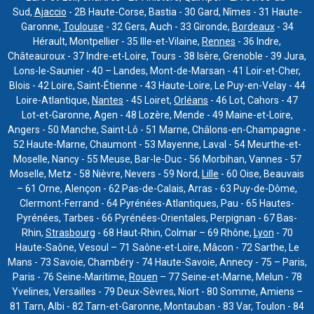
Sud,
Ajaccio
- 2B Haute-Corse, Bastia - 30 Gard, Nîmes - 31 Haute-
Garonne,
Toulouse
- 32 Gers, Auch - 33 Gironde,
Bordeaux
- 34
Hérault, Montpellier - 35 Ille-et-Vilaine,
Rennes
- 36 Indre,
Châteauroux - 37 Indre-et-Loire, Tours - 38 Isère, Grenoble - 39 Jura,
Lons-le-Saunier - 40 – Landes, Mont-de-Marsan - 41 Loir-et-Cher,
Blois - 42 Loire, Saint-Étienne - 43 Haute-Loire, Le Puy-en-Velay - 44
Loire-Atlantique,
Nantes
- 45 Loiret,
Orléans
- 46 Lot, Cahors - 47
Lot-et-Garonne, Agen - 48 Lozère, Mende - 49 Maine-et-Loire,
Angers - 50 Manche, Saint-Lô - 51 Marne, Châlons-en-Champagne -
52 Haute-Marne, Chaumont - 53 Mayenne, Laval - 54 Meurthe-et-
Moselle, Nancy - 55 Meuse, Bar-le-Duc - 56 Morbihan, Vannes - 57
Moselle, Metz - 58 Nièvre, Nevers - 59 Nord,
Lille
- 60 Oise, Beauvais
– 61 Orne, Alençon - 62 Pas-de-Calais, Arras - 63 Puy-de-Dôme,
Clermont-Ferrand - 64 Pyrénées-Atlantiques, Pau - 65 Hautes-
Pyrénées, Tarbes - 66 Pyrénées-Orientales, Perpignan - 67 Bas-
Rhin,
Strasbourg
- 68 Haut-Rhin, Colmar – 69 Rhône,
Lyon
- 70
Haute-Saône, Vesoul – 71 Saône-et-Loire, Mâcon - 72 Sarthe, Le
Mans - 73 Savoie, Chambéry - 74 Haute-Savoie, Annecy - 75 – Paris,
Paris - 76 Seine-Maritime,
Rouen
– 77 Seine-et-Marne, Melun - 78
Yvelines, Versailles - 79 Deux-Sèvres, Niort - 80 Somme, Amiens –
81 Tarn, Albi - 82 Tarn-et-Garonne, Montauban - 83 Var, Toulon - 84