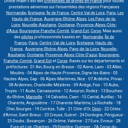
Drone-malin c'est des
Entreprises de drones en France
pour toutes
prestations aériennes sur l'ensembles des régions Françaises
:
Normandie
,
Bretagne
,
Île de France
,
Centre Val de Loire
,
Paris
,
Les
Hauts-de-France
,
Auvergne-Rhône-Alpes
,
Les Pays-de-la-
Loire
,
Nouvelle-Aquitaine
,
Occitanie
,
Provence-Alpes-Côte-
d’Azur
,
Bourgogne-Franche-Comté
,
Grand-Est
,
Corse
. Mais aussi
des
pilotes
professionnels basées en :
Normandie
,
Île de
France
,
Paris
,
Centre-Val-de-Loire
,
Bretagne
,
Hauts-de-
France
,
Auvergne-Rhône-Alpes
,
Pays-de-la-Loire
,
Nouvelle-
Aquitaine
,
Occitanie
,
Provence-Alpes-Côte-D’azur
,
Bourgogne-
Franche-Comté
,
Grand-Est
et
Corse
. Basés sur les départements et
préfectures : 01 Ain, Bourg-en-Bresse - 02 Aisne, Laon - 03 Allier,
Moulins - 04 Alpes-de-Haute-Provence, Digne-les-Bains - 05
Hautes-Alpes, Gap - 06 Alpes-Maritimes, Nice - 07 Ardèche, Privas -
08 Ardennes, Charleville-Mézières - 09 Ariège, Foix - 10 Aube,
Troyes - 11 Aude, Carcassonne - 12 Aveyron, Rodez - 13 Bouches-
du-Rhône,
Marseille
- 14 Calvados, Caen - 15 Cantal, Aurillac - 16
Charente, Angoulême - 17 Charente-Maritime, La Rochelle - 18
Cher, Bourges - 19 Corrèze, Tulle - 21 Côte-d’Or,
Dijon
- 22 Côtes-
d’Armor, Saint-Brieuc - 23 Creuse, Guéret - 24 Dordogne, Périgueux -
25 Doubs ; Besançon - 26 Drôme, Valence - 27 Eure, Évreux - 28
Eure-et-Loir, Chartres - 29 Finistère, Quimper - 2A Corse-du-