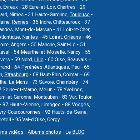
Évreux - 28 Eure-et-Loir, Chartres - 29
Gard, Nîmes - 31 Haute-Garonne,
Toulouse
-
laine,
Rennes
- 36 Indre, Châteauroux - 37
 Landes, Mont-de-Marsan - 41 Loir-et-Cher,
Atlantique,
Nantes
- 45 Loiret,
Orléans
- 46
oire, Angers - 50 Manche, Saint-Lô - 51
val - 54 Meurthe-et-Moselle, Nancy - 55
vers - 59 Nord,
Lille
- 60 Oise, Beauvais –
rand - 64 Pyrénées-Atlantiques, Pau - 65
n,
Strasbourg
- 68 Haut-Rhin, Colmar – 69
the, Le Mans - 73 Savoie, Chambéry - 74
 Seine-et-Marne, Melun - 78 Yvelines,
arn-et-Garonne, Montauban - 83 Var, Toulon
s - 87 Haute-Vienne, Limoges - 88 Vosges,
, Évry-Courcouronnes - 92 Hauts-de-Seine,
teil - 95 Val-d’Oise, Cergy.
ums vidéos
-
Albums photos
-
Le BLOG