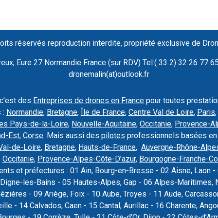
oits réservés reproduction interdite, propriété exclusive de Dro
ux, Eure 27 Normandie France (sur RDV) Tel:( 33 2) 32 26 77 65 
dronemalin(at)outlook.fr
 c'est des
Entreprises de drones en France
pour toutes prestati
 :
Normandie
,
Bretagne
,
Île de France
,
Centre Val de Loire
,
Paris
es Pays-de-la-Loire
,
Nouvelle-Aquitaine
,
Occitanie
,
Provence-Al
nd-Est
,
Corse
. Mais aussi des
pilotes
professionnels basées en
Val-de-Loire
,
Bretagne
,
Hauts-de-France
,
Auvergne-Rhône-Alpe
,
Occitanie
,
Provence-Alpes-Côte-D’azur
,
Bourgogne-Franche-C
nts et préfectures : 01 Ain, Bourg-en-Bresse - 02 Aisne, Laon - 
Digne-les-Bains - 05 Hautes-Alpes, Gap - 06 Alpes-Maritimes, N
Mézières - 09 Ariège, Foix - 10 Aube, Troyes - 11 Aude, Carcas
ille
- 14 Calvados, Caen - 15 Cantal, Aurillac - 16 Charente, Ang
Bourges - 19 Corrèze, Tulle - 21 Côte-d’Or,
Dijon
- 22 Côtes-d’Armo