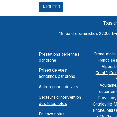
AJOUTER
Tous dr
18 rue d'arromanches 27000 Evre
Drone-malin
Prestations aériennes
par drone
Françaises
Alpes
,
L
Prises de vues
Comté
,
Gra
aériennes par drone
Aquitaine
Autres prises de vues
départeme
Secteurs d'intervention
Provence, 
des télépilotes
Charleville-
Rhône,
Marse
En savoir plus
- 18 Cher, 