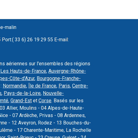
ne-malin
Port:( 33 6) 26 19 29 55 E-mail:
ons aériennes sur l'ensembles des régions
,
Les Hauts-de-France
,
Auvergne-Rhône-
pes-Côte-d’Azur
,
Bourgogne-Franche-
 :
Normandie
,
Île de France
,
Paris
,
Centre-
s
,
Pays-de-la-Loire
,
Nouvelle-
omté
,
Grand-Est
et
Corse
. Basés sur les
03 Allier, Moulins - 04 Alpes-de-Haute-
ice - 07 Ardèche, Privas - 08 Ardennes,
sonne - 12 Aveyron, Rodez - 13 Bouches-du-
oulême - 17 Charente-Maritime, La Rochelle
r, Saint-Brieuc - 23 Creuse, Guéret - 24