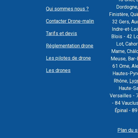
Dordogne,
Qui sommes nous ?
Finistère, Q
Contacter Drone-malin
32 Gers, Au
Indre-et-Loi
Tarifs et devis
Blois - 42 L
Lot, Caho
Réglementation drone
Marne, Châl
Les pilotes de drone
Meuse, Bar-l
61 Orne, Al
Les drones
Hautes-Pyré
Rhône,
Lyo
Haute-Sa
Versailles - 
- 84 Vauclu
Épinal - 8
Plan du s