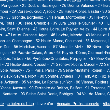
 Périgueux - 25 Doubs ; Besançon - 26 Drôme, Valence - 27 Eure, 
uimper - 2A Corse-du-Sud,
Ajaccio
- 2B Haute-Corse, Bastia - 30 
ch - 33 Gironde,
Bordeaux
- 34 Hérault, Montpellier - 35 Ille-et-Vi
re, Tours - 38 Isère, Grenoble - 39 Jura, Lons-le-Saunier - 40 –
oire, Saint-Étienne - 43 Haute-Loire, Le Puy-en-Velay - 44 Loire-
rs - 47 Lot-et-Garonne, Agen - 48 Lozère, Mende - 49 Maine-et-L
ons-en-Champagne - 52 Haute-Marne, Chaumont - 53 Mayenne, La
e-Duc - 56 Morbihan, Vannes - 57 Moselle, Metz - 58 Nièvre, Ne
ençon - 62 Pas-de-Calais, Arras - 63 Puy-de-Dôme, Clermont-Fer
nées, Tarbes - 66 Pyrénées-Orientales, Perpignan - 67 Bas-Rhi
n
- 70 Haute-Saône, Vesoul – 71 Saône-et-Loire, Mâcon - 72 Sar
voie, Annecy - 75 – Paris, Paris - 76 Seine-Maritime,
Rouen
– 77
79 Deux-Sèvres, Niort - 80 Somme, Amiens – 81 Tarn, Albi - 82 T
se, Avignon - 85 Vendée, La Roche-sur-Yon - 86 Vienne, Poitier
9 Yonne, Auxerre - 90 Territoire de Belfort, Belfort - 91 Essonne
Nanterre - 93 Seine-Saint-Denis, Bobigny - 94 Val-de-Marne, Cré
ite
-
articles du blog
- Livre d'or -
Annuaire Professionnels
-
Alb