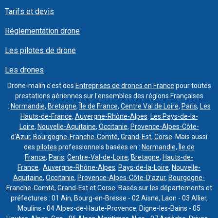
Tarifs et devis
Réglementation drone
Les pilotes de drone
Les drones
Drone-malin c'est des
Entreprises de drones en France
pour toutes
prestations aériennes sur l'ensembles des régions Françaises
:
Normandie
,
Bretagne
,
Île de France
,
Centre Val de Loire
,
Paris
,
Les
Hauts-de-France
,
Auvergne-Rhône-Alpes
,
Les Pays-de-la-
Loire
,
Nouvelle-Aquitaine
,
Occitanie
,
Provence-Alpes-Côte-
d’Azur
,
Bourgogne-Franche-Comté
,
Grand-Est
,
Corse
. Mais aussi
des
pilotes
professionnels basées en :
Normandie
,
Île de
France
,
Paris
,
Centre-Val-de-Loire
,
Bretagne
,
Hauts-de-
France
,
Auvergne-Rhône-Alpes
,
Pays-de-la-Loire
,
Nouvelle-
Aquitaine
,
Occitanie
,
Provence-Alpes-Côte-D’azur
,
Bourgogne-
Franche-Comté
,
Grand-Est
et
Corse
. Basés sur les départements et
préfectures : 01 Ain, Bourg-en-Bresse - 02 Aisne, Laon - 03 Allier,
Moulins - 04 Alpes-de-Haute-Provence, Digne-les-Bains - 05