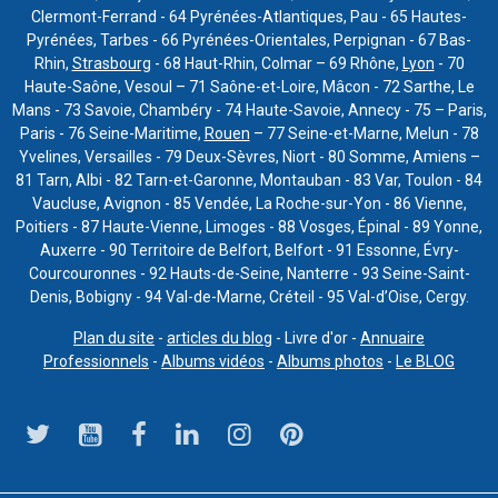
Clermont-Ferrand - 64 Pyrénées-Atlantiques, Pau - 65 Hautes-
Pyrénées, Tarbes - 66 Pyrénées-Orientales, Perpignan - 67 Bas-
Rhin,
Strasbourg
- 68 Haut-Rhin, Colmar – 69 Rhône,
Lyon
- 70
Haute-Saône, Vesoul – 71 Saône-et-Loire, Mâcon - 72 Sarthe, Le
Mans - 73 Savoie, Chambéry - 74 Haute-Savoie, Annecy - 75 – Paris,
Paris - 76 Seine-Maritime,
Rouen
– 77 Seine-et-Marne, Melun - 78
Yvelines, Versailles - 79 Deux-Sèvres, Niort - 80 Somme, Amiens –
81 Tarn, Albi - 82 Tarn-et-Garonne, Montauban - 83 Var, Toulon - 84
Vaucluse, Avignon - 85 Vendée, La Roche-sur-Yon - 86 Vienne,
Poitiers - 87 Haute-Vienne, Limoges - 88 Vosges, Épinal - 89 Yonne,
Auxerre - 90 Territoire de Belfort, Belfort - 91 Essonne, Évry-
Courcouronnes - 92 Hauts-de-Seine, Nanterre - 93 Seine-Saint-
Denis, Bobigny - 94 Val-de-Marne, Créteil - 95 Val-d’Oise, Cergy.
Plan du site
-
articles du blog
- Livre d'or -
Annuaire
Professionnels
-
Albums vidéos
-
Albums photos
-
Le BLOG