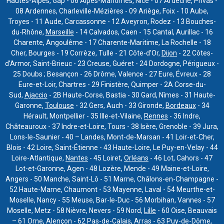
Hautes-Alpes, Gap - 06 Alpes-Maritimes, Nice - 07 Ardèche, Privas -
08 Ardennes, Charleville-Mézières - 09 Ariège, Foix - 10 Aube,
Troyes - 11 Aude, Carcassonne - 12 Aveyron, Rodez - 13 Bouches-
du-Rhône,
Marseille
- 14 Calvados, Caen - 15 Cantal, Aurillac - 16
Charente, Angoulême - 17 Charente-Maritime, La Rochelle - 18
Cher, Bourges - 19 Corrèze, Tulle - 21 Côte-d’Or,
Dijon
- 22 Côtes-
d’Armor, Saint-Brieuc - 23 Creuse, Guéret - 24 Dordogne, Périgueux -
25 Doubs ; Besançon - 26 Drôme, Valence - 27 Eure, Évreux - 28
Eure-et-Loir, Chartres - 29 Finistère, Quimper - 2A Corse-du-
Sud,
Ajaccio
- 2B Haute-Corse, Bastia - 30 Gard, Nîmes - 31 Haute-
Garonne,
Toulouse
- 32 Gers, Auch - 33 Gironde,
Bordeaux
- 34
Hérault, Montpellier - 35 Ille-et-Vilaine,
Rennes
- 36 Indre,
Châteauroux - 37 Indre-et-Loire, Tours - 38 Isère, Grenoble - 39 Jura,
Lons-le-Saunier - 40 – Landes, Mont-de-Marsan - 41 Loir-et-Cher,
Blois - 42 Loire, Saint-Étienne - 43 Haute-Loire, Le Puy-en-Velay - 44
Loire-Atlantique,
Nantes
- 45 Loiret,
Orléans
- 46 Lot, Cahors - 47
Lot-et-Garonne, Agen - 48 Lozère, Mende - 49 Maine-et-Loire,
Angers - 50 Manche, Saint-Lô - 51 Marne, Châlons-en-Champagne -
52 Haute-Marne, Chaumont - 53 Mayenne, Laval - 54 Meurthe-et-
Moselle, Nancy - 55 Meuse, Bar-le-Duc - 56 Morbihan, Vannes - 57
Moselle, Metz - 58 Nièvre, Nevers - 59 Nord,
Lille
- 60 Oise, Beauvais
– 61 Orne, Alençon - 62 Pas-de-Calais, Arras - 63 Puy-de-Dôme,