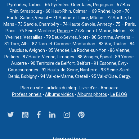
Pyrénées, Tarbes - 66 Pyrénées-Orientales, Perpignan - 67 Bas-
Rhin,
Strasbourg
- 68 Haut-Rhin, Colmar – 69 Rhône,
Lyon
- 70
Haute-Saône, Vesoul – 71 Saône-et-Loire, Mâcon - 72 Sarthe, Le
Mans - 73 Savoie, Chambéry - 74 Haute-Savoie, Annecy - 75 – Paris,
Paris - 76 Seine-Maritime,
Rouen
– 77 Seine-et-Marne, Melun - 78
Yvelines, Versailles - 79 Deux-Sèvres, Niort - 80 Somme, Amiens –
81 Tarn, Albi - 82 Tarn-et-Garonne, Montauban - 83 Var, Toulon - 84
Vaucluse, Avignon - 85 Vendée, La Roche-sur-Yon - 86 Vienne,
Poitiers - 87 Haute-Vienne, Limoges - 88 Vosges, Épinal - 89 Yonne,
Auxerre - 90 Territoire de Belfort, Belfort - 91 Essonne, Évry-
Courcouronnes - 92 Hauts-de-Seine, Nanterre - 93 Seine-Saint-
Denis, Bobigny - 94 Val-de-Marne, Créteil - 95 Val-d’Oise, Cergy.
Plan du site
-
articles du blog
- Livre d'or -
Annuaire
Professionnels
-
Albums vidéos
-
Albums photos
-
Le BLOG