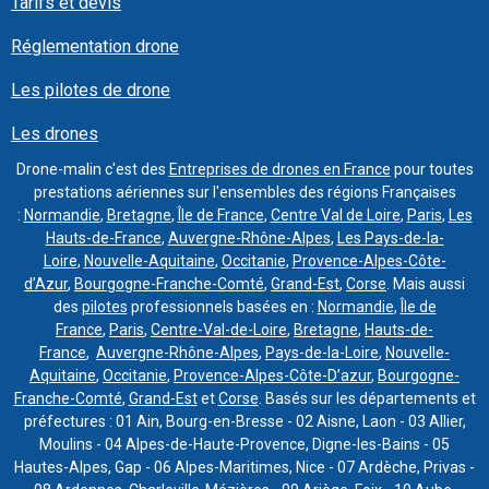
Tarifs et devis
Réglementation drone
Les pilotes de drone
Les drones
Drone-malin c'est des
Entreprises de drones en France
pour toutes
prestations aériennes sur l'ensembles des régions Françaises
:
Normandie
,
Bretagne
,
Île de France
,
Centre Val de Loire
,
Paris
,
Les
Hauts-de-France
,
Auvergne-Rhône-Alpes
,
Les Pays-de-la-
Loire
,
Nouvelle-Aquitaine
,
Occitanie
,
Provence-Alpes-Côte-
d’Azur
,
Bourgogne-Franche-Comté
,
Grand-Est
,
Corse
. Mais aussi
des
pilotes
professionnels basées en :
Normandie
,
Île de
France
,
Paris
,
Centre-Val-de-Loire
,
Bretagne
,
Hauts-de-
France
,
Auvergne-Rhône-Alpes
,
Pays-de-la-Loire
,
Nouvelle-
Aquitaine
,
Occitanie
,
Provence-Alpes-Côte-D’azur
,
Bourgogne-
Franche-Comté
,
Grand-Est
et
Corse
. Basés sur les départements et
préfectures : 01 Ain, Bourg-en-Bresse - 02 Aisne, Laon - 03 Allier,
Moulins - 04 Alpes-de-Haute-Provence, Digne-les-Bains - 05
Hautes-Alpes, Gap - 06 Alpes-Maritimes, Nice - 07 Ardèche, Privas -