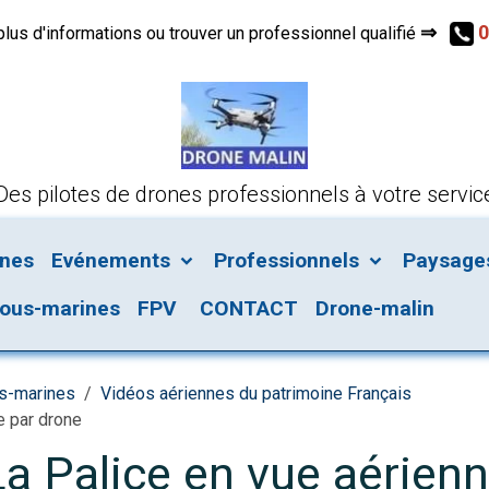
⇒
0
s d'informations ou trouver un professionnel qualifié
Des pilotes de drones professionnels à votre servic
ines
Evénements
Professionnels
Paysages 
ous-marines
FPV
CONTACT
Drone-malin
us-marines
Vidéos aériennes du patrimoine Français
e par drone
a Palice en vue aérien