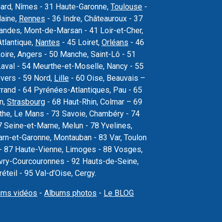
Gard, Nîmes - 31 Haute-Garonne,
Toulouse
-
laine,
Rennes
- 36 Indre, Châteauroux - 37
 Landes, Mont-de-Marsan - 41 Loir-et-Cher,
Atlantique,
Nantes
- 45 Loiret,
Orléans
- 46
oire, Angers - 50 Manche, Saint-Lô - 51
val - 54 Meurthe-et-Moselle, Nancy - 55
vers - 59 Nord,
Lille
- 60 Oise, Beauvais –
rand - 64 Pyrénées-Atlantiques, Pau - 65
n,
Strasbourg
- 68 Haut-Rhin, Colmar – 69
the, Le Mans - 73 Savoie, Chambéry - 74
 Seine-et-Marne, Melun - 78 Yvelines,
arn-et-Garonne, Montauban - 83 Var, Toulon
s - 87 Haute-Vienne, Limoges - 88 Vosges,
, Évry-Courcouronnes - 92 Hauts-de-Seine,
teil - 95 Val-d’Oise, Cergy.
ums vidéos
-
Albums photos
-
Le BLOG