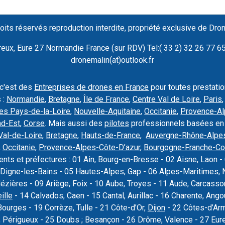
oits réservés reproduction interdite, propriété exclusive de Dro
ux, Eure 27 Normandie France (sur RDV) Tel:( 33 2) 32 26 77 65 
dronemalin(at)outlook.fr
 c'est des
Entreprises de drones en France
pour toutes prestati
 :
Normandie
,
Bretagne
,
Île de France
,
Centre Val de Loire
,
Paris
es Pays-de-la-Loire
,
Nouvelle-Aquitaine
,
Occitanie
,
Provence-Al
nd-Est
,
Corse
. Mais aussi des
pilotes
professionnels basées en
Val-de-Loire
,
Bretagne
,
Hauts-de-France
,
Auvergne-Rhône-Alpe
,
Occitanie
,
Provence-Alpes-Côte-D’azur
,
Bourgogne-Franche-C
nts et préfectures : 01 Ain, Bourg-en-Bresse - 02 Aisne, Laon - 
Digne-les-Bains - 05 Hautes-Alpes, Gap - 06 Alpes-Maritimes, N
Mézières - 09 Ariège, Foix - 10 Aube, Troyes - 11 Aude, Carcas
ille
- 14 Calvados, Caen - 15 Cantal, Aurillac - 16 Charente, Ang
Bourges - 19 Corrèze, Tulle - 21 Côte-d’Or,
Dijon
- 22 Côtes-d’Armo
 Périgueux - 25 Doubs ; Besançon - 26 Drôme, Valence - 27 Eure, 