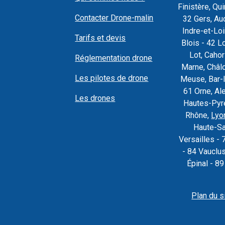
Finistère, Q
Contacter Drone-malin
32 Gers, Au
Indre-et-Loi
Tarifs et devis
Blois - 42 L
Lot, Caho
Réglementation drone
Marne, Châl
Les pilotes de drone
Meuse, Bar-l
61 Orne, Al
Les drones
Hautes-Pyré
Rhône,
Lyo
Haute-Sa
Versailles - 
- 84 Vauclu
Épinal - 8
Plan du s