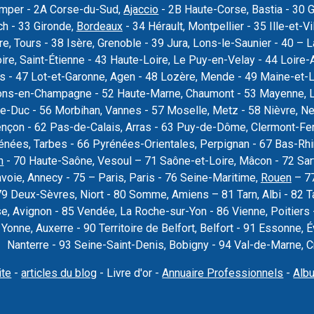
uimper - 2A Corse-du-Sud,
Ajaccio
- 2B Haute-Corse, Bastia - 30 
ch - 33 Gironde,
Bordeaux
- 34 Hérault, Montpellier - 35 Ille-et-Vi
re, Tours - 38 Isère, Grenoble - 39 Jura, Lons-le-Saunier - 40 –
oire, Saint-Étienne - 43 Haute-Loire, Le Puy-en-Velay - 44 Loire-
rs - 47 Lot-et-Garonne, Agen - 48 Lozère, Mende - 49 Maine-et-L
ons-en-Champagne - 52 Haute-Marne, Chaumont - 53 Mayenne, La
e-Duc - 56 Morbihan, Vannes - 57 Moselle, Metz - 58 Nièvre, Ne
ençon - 62 Pas-de-Calais, Arras - 63 Puy-de-Dôme, Clermont-Fer
nées, Tarbes - 66 Pyrénées-Orientales, Perpignan - 67 Bas-Rhi
n
- 70 Haute-Saône, Vesoul – 71 Saône-et-Loire, Mâcon - 72 Sar
voie, Annecy - 75 – Paris, Paris - 76 Seine-Maritime,
Rouen
– 77
79 Deux-Sèvres, Niort - 80 Somme, Amiens – 81 Tarn, Albi - 82 T
se, Avignon - 85 Vendée, La Roche-sur-Yon - 86 Vienne, Poitier
9 Yonne, Auxerre - 90 Territoire de Belfort, Belfort - 91 Essonne
Nanterre - 93 Seine-Saint-Denis, Bobigny - 94 Val-de-Marne, Cré
ite
-
articles du blog
- Livre d'or -
Annuaire Professionnels
-
Alb