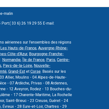
ne-malin
Port:( 33 6) 26 19 29 55 E-mail:
ons aériennes sur l'ensembles des régions
,
Les Hauts-de-France
,
Auvergne-Rhône-
pes-Côte-d’Azur
,
Bourgogne-Franche-
 :
Normandie
,
Île de France
,
Paris
,
Centre-
s
,
Pays-de-la-Loire
,
Nouvelle-
omté
,
Grand-Est
et
Corse
. Basés sur les
03 Allier, Moulins - 04 Alpes-de-Haute-
ice - 07 Ardèche, Privas - 08 Ardennes,
sonne - 12 Aveyron, Rodez - 13 Bouches-du-
oulême - 17 Charente-Maritime, La Rochelle
r, Saint-Brieuc - 23 Creuse, Guéret - 24
Évreux - 28 Eure-et-Loir, Chartres - 29