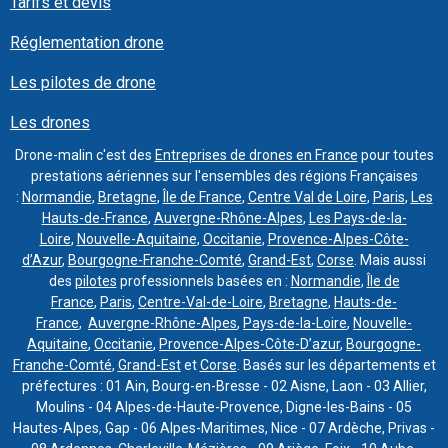
Tarifs et devis
Réglementation drone
Les pilotes de drone
Les drones
Drone-malin c'est des
Entreprises de drones en France
pour toutes
prestations aériennes sur l'ensembles des régions Françaises
:
Normandie
,
Bretagne
,
Île de France
,
Centre Val de Loire
,
Paris
,
Les
Hauts-de-France
,
Auvergne-Rhône-Alpes
,
Les Pays-de-la-
Loire
,
Nouvelle-Aquitaine
,
Occitanie
,
Provence-Alpes-Côte-
d’Azur
,
Bourgogne-Franche-Comté
,
Grand-Est
,
Corse
. Mais aussi
des
pilotes
professionnels basées en :
Normandie
,
Île de
France
,
Paris
,
Centre-Val-de-Loire
,
Bretagne
,
Hauts-de-
France
,
Auvergne-Rhône-Alpes
,
Pays-de-la-Loire
,
Nouvelle-
Aquitaine
,
Occitanie
,
Provence-Alpes-Côte-D’azur
,
Bourgogne-
Franche-Comté
,
Grand-Est
et
Corse
. Basés sur les départements et
préfectures : 01 Ain, Bourg-en-Bresse - 02 Aisne, Laon - 03 Allier,
Moulins - 04 Alpes-de-Haute-Provence, Digne-les-Bains - 05
Hautes-Alpes, Gap - 06 Alpes-Maritimes, Nice - 07 Ardèche, Privas -