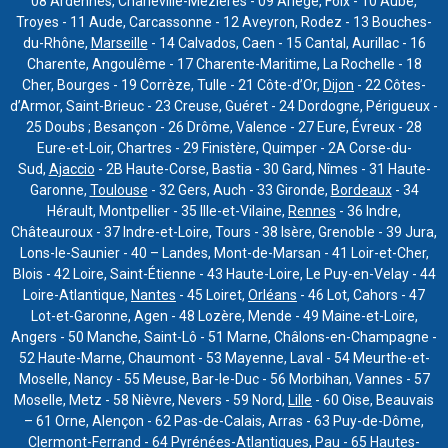
08 Ardennes, Charleville-Mézières - 09 Ariège, Foix - 10 Aube,
Troyes - 11 Aude, Carcassonne - 12 Aveyron, Rodez - 13 Bouches-
du-Rhône,
Marseille
- 14 Calvados, Caen - 15 Cantal, Aurillac - 16
Charente, Angoulême - 17 Charente-Maritime, La Rochelle - 18
Cher, Bourges - 19 Corrèze, Tulle - 21 Côte-d’Or,
Dijon
- 22 Côtes-
d’Armor, Saint-Brieuc - 23 Creuse, Guéret - 24 Dordogne, Périgueux -
25 Doubs ; Besançon - 26 Drôme, Valence - 27 Eure, Évreux - 28
Eure-et-Loir, Chartres - 29 Finistère, Quimper - 2A Corse-du-
Sud,
Ajaccio
- 2B Haute-Corse, Bastia - 30 Gard, Nîmes - 31 Haute-
Garonne,
Toulouse
- 32 Gers, Auch - 33 Gironde,
Bordeaux
- 34
Hérault, Montpellier - 35 Ille-et-Vilaine,
Rennes
- 36 Indre,
Châteauroux - 37 Indre-et-Loire, Tours - 38 Isère, Grenoble - 39 Jura,
Lons-le-Saunier - 40 – Landes, Mont-de-Marsan - 41 Loir-et-Cher,
Blois - 42 Loire, Saint-Étienne - 43 Haute-Loire, Le Puy-en-Velay - 44
Loire-Atlantique,
Nantes
- 45 Loiret,
Orléans
- 46 Lot, Cahors - 47
Lot-et-Garonne, Agen - 48 Lozère, Mende - 49 Maine-et-Loire,
Angers - 50 Manche, Saint-Lô - 51 Marne, Châlons-en-Champagne -
52 Haute-Marne, Chaumont - 53 Mayenne, Laval - 54 Meurthe-et-
Moselle, Nancy - 55 Meuse, Bar-le-Duc - 56 Morbihan, Vannes - 57
Moselle, Metz - 58 Nièvre, Nevers - 59 Nord,
Lille
- 60 Oise, Beauvais
– 61 Orne, Alençon - 62 Pas-de-Calais, Arras - 63 Puy-de-Dôme,
Clermont-Ferrand - 64 Pyrénées-Atlantiques, Pau - 65 Hautes-