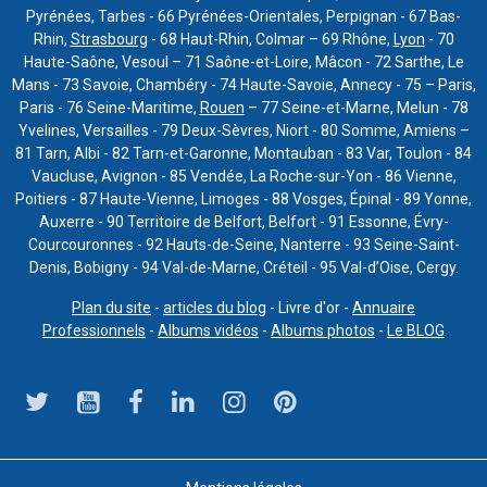
Pyrénées, Tarbes - 66 Pyrénées-Orientales, Perpignan - 67 Bas-
Rhin,
Strasbourg
- 68 Haut-Rhin, Colmar – 69 Rhône,
Lyon
- 70
Haute-Saône, Vesoul – 71 Saône-et-Loire, Mâcon - 72 Sarthe, Le
Mans - 73 Savoie, Chambéry - 74 Haute-Savoie, Annecy - 75 – Paris,
Paris - 76 Seine-Maritime,
Rouen
– 77 Seine-et-Marne, Melun - 78
Yvelines, Versailles - 79 Deux-Sèvres, Niort - 80 Somme, Amiens –
81 Tarn, Albi - 82 Tarn-et-Garonne, Montauban - 83 Var, Toulon - 84
Vaucluse, Avignon - 85 Vendée, La Roche-sur-Yon - 86 Vienne,
Poitiers - 87 Haute-Vienne, Limoges - 88 Vosges, Épinal - 89 Yonne,
Auxerre - 90 Territoire de Belfort, Belfort - 91 Essonne, Évry-
Courcouronnes - 92 Hauts-de-Seine, Nanterre - 93 Seine-Saint-
Denis, Bobigny - 94 Val-de-Marne, Créteil - 95 Val-d’Oise, Cergy.
Plan du site
-
articles du blog
- Livre d'or -
Annuaire
Professionnels
-
Albums vidéos
-
Albums photos
-
Le BLOG