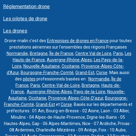
Réglementation drone
Les pilotes de drone
Les drones
Drone-malin c'est des
Entreprises de drones en France
pour toutes
prestations aériennes sur l'ensembles des régions Françaises
:
Normandie
,
Bretagne
,
Île de France
,
Centre Val de Loire
,
Paris
,
Les
Hauts-de-France
,
Auvergne-Rhône-Alpes
,
Les Pays-de-la-
Loire
,
Nouvelle-Aquitaine
,
Occitanie
,
Provence-Alpes-Côte-
d’Azur
,
Bourgogne-Franche-Comté
,
Grand-Est
,
Corse
. Mais aussi
des
pilotes
professionnels basées en :
Normandie
,
Île de
France
,
Paris
,
Centre-Val-de-Loire
,
Bretagne
,
Hauts-de-
France
,
Auvergne-Rhône-Alpes
,
Pays-de-la-Loire
,
Nouvelle-
Aquitaine
,
Occitanie
,
Provence-Alpes-Côte-D’azur
,
Bourgogne-
Franche-Comté
,
Grand-Est
et
Corse
. Basés sur les départements et
préfectures : 01 Ain, Bourg-en-Bresse - 02 Aisne, Laon - 03 Allier,
Moulins - 04 Alpes-de-Haute-Provence, Digne-les-Bains - 05
Hautes-Alpes, Gap - 06 Alpes-Maritimes, Nice - 07 Ardèche, Privas -
08 Ardennes, Charleville-Mézières - 09 Ariège, Foix - 10 Aube,