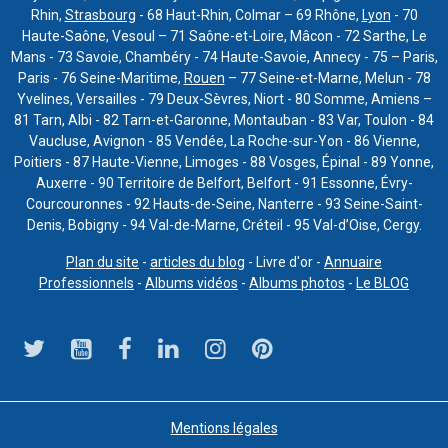
Rhin,
Strasbourg
- 68 Haut-Rhin, Colmar – 69 Rhône,
Lyon
- 70
Haute-Saône, Vesoul – 71 Saône-et-Loire, Mâcon - 72 Sarthe, Le
Mans - 73 Savoie, Chambéry - 74 Haute-Savoie, Annecy - 75 – Paris,
Paris - 76 Seine-Maritime,
Rouen
– 77 Seine-et-Marne, Melun - 78
Yvelines, Versailles - 79 Deux-Sèvres, Niort - 80 Somme, Amiens –
81 Tarn, Albi - 82 Tarn-et-Garonne, Montauban - 83 Var, Toulon - 84
Vaucluse, Avignon - 85 Vendée, La Roche-sur-Yon - 86 Vienne,
Poitiers - 87 Haute-Vienne, Limoges - 88 Vosges, Épinal - 89 Yonne,
Auxerre - 90 Territoire de Belfort, Belfort - 91 Essonne, Évry-
Courcouronnes - 92 Hauts-de-Seine, Nanterre - 93 Seine-Saint-
Denis, Bobigny - 94 Val-de-Marne, Créteil - 95 Val-d’Oise, Cergy.
Plan du site
-
articles du blog
- Livre d'or -
Annuaire
Professionnels
-
Albums vidéos
-
Albums photos
-
Le BLOG
Mentions légales