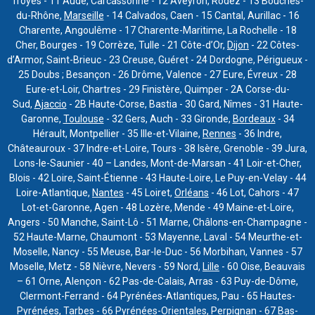
Troyes - 11 Aude, Carcassonne - 12 Aveyron, Rodez - 13 Bouches-
du-Rhône,
Marseille
- 14 Calvados, Caen - 15 Cantal, Aurillac - 16
Charente, Angoulême - 17 Charente-Maritime, La Rochelle - 18
Cher, Bourges - 19 Corrèze, Tulle - 21 Côte-d’Or,
Dijon
- 22 Côtes-
d’Armor, Saint-Brieuc - 23 Creuse, Guéret - 24 Dordogne, Périgueux -
25 Doubs ; Besançon - 26 Drôme, Valence - 27 Eure, Évreux - 28
Eure-et-Loir, Chartres - 29 Finistère, Quimper - 2A Corse-du-
Sud,
Ajaccio
- 2B Haute-Corse, Bastia - 30 Gard, Nîmes - 31 Haute-
Garonne,
Toulouse
- 32 Gers, Auch - 33 Gironde,
Bordeaux
- 34
Hérault, Montpellier - 35 Ille-et-Vilaine,
Rennes
- 36 Indre,
Châteauroux - 37 Indre-et-Loire, Tours - 38 Isère, Grenoble - 39 Jura,
Lons-le-Saunier - 40 – Landes, Mont-de-Marsan - 41 Loir-et-Cher,
Blois - 42 Loire, Saint-Étienne - 43 Haute-Loire, Le Puy-en-Velay - 44
Loire-Atlantique,
Nantes
- 45 Loiret,
Orléans
- 46 Lot, Cahors - 47
Lot-et-Garonne, Agen - 48 Lozère, Mende - 49 Maine-et-Loire,
Angers - 50 Manche, Saint-Lô - 51 Marne, Châlons-en-Champagne -
52 Haute-Marne, Chaumont - 53 Mayenne, Laval - 54 Meurthe-et-
Moselle, Nancy - 55 Meuse, Bar-le-Duc - 56 Morbihan, Vannes - 57
Moselle, Metz - 58 Nièvre, Nevers - 59 Nord,
Lille
- 60 Oise, Beauvais
– 61 Orne, Alençon - 62 Pas-de-Calais, Arras - 63 Puy-de-Dôme,
Clermont-Ferrand - 64 Pyrénées-Atlantiques, Pau - 65 Hautes-
Pyrénées, Tarbes - 66 Pyrénées-Orientales, Perpignan - 67 Bas-