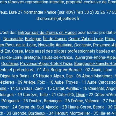
oits réservés reproduction interdite, propriété exclusive de Dro
ux, Eure 27 Normandie France (sur RDV) Tel:( 33 2) 32 26 77 65 
dronemalin(at)outlook.fr
 c'est des
Entreprises de drones en France
pour toutes prestati
 :
Normandie
,
Bretagne
,
Île de France
,
Centre Val de Loire
,
Paris
es Pays-de-la-Loire
,
Nouvelle-Aquitaine
,
Occitanie
,
Provence-Al
nd-Est
,
Corse
. Mais aussi des
pilotes
professionnels basées en
Val-de-Loire
,
Bretagne
,
Hauts-de-France
,
Auvergne-Rhône-Alpe
,
Occitanie
,
Provence-Alpes-Côte-D’azur
,
Bourgogne-Franche-C
nts et préfectures : 01 Ain, Bourg-en-Bresse - 02 Aisne, Laon - 
Digne-les-Bains - 05 Hautes-Alpes, Gap - 06 Alpes-Maritimes, N
Mézières - 09 Ariège, Foix - 10 Aube, Troyes - 11 Aude, Carcas
ille
- 14 Calvados, Caen - 15 Cantal, Aurillac - 16 Charente, Ang
Bourges - 19 Corrèze, Tulle - 21 Côte-d’Or,
Dijon
- 22 Côtes-d’Armo
 Périgueux - 25 Doubs ; Besançon - 26 Drôme, Valence - 27 Eure, 
uimper - 2A Corse-du-Sud,
Ajaccio
- 2B Haute-Corse, Bastia - 30 
ch - 33 Gironde,
Bordeaux
- 34 Hérault, Montpellier - 35 Ille-et-Vi