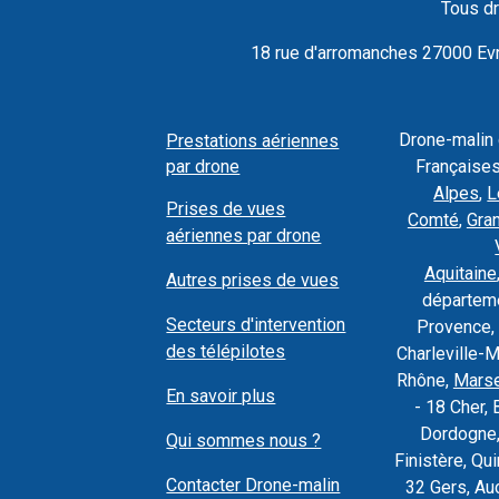
Tous dr
18 rue d'arromanches 27000 Evre
Drone-malin
Prestations aériennes
par drone
Françaises
Alpes
,
L
Prises de vues
Comté
,
Gra
aériennes par drone
Aquitaine
Autres prises de vues
départeme
Secteurs d'intervention
Provence, 
des télépilotes
Charleville-
Rhône,
Marse
En savoir plus
- 18 Cher, 
Dordogne,
Qui sommes nous ?
Finistère, Q
Contacter Drone-malin
32 Gers, Au