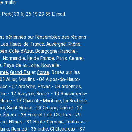
ne-malin
Port:( 33 6) 26 19 29 55 E-mail:
ons aériennes sur l'ensembles des régions
,
Les Hauts-de-France
,
Auvergne-Rhône-
pes-Côte-d’Azur
,
Bourgogne-Franche-
 :
Normandie
,
Île de France
,
Paris
,
Centre-
s
,
Pays-de-la-Loire
,
Nouvelle-
omté
,
Grand-Est
et
Corse
. Basés sur les
03 Allier, Moulins - 04 Alpes-de-Haute-
ice - 07 Ardèche, Privas - 08 Ardennes,
sonne - 12 Aveyron, Rodez - 13 Bouches-du-
oulême - 17 Charente-Maritime, La Rochelle
r, Saint-Brieuc - 23 Creuse, Guéret - 24
Évreux - 28 Eure-et-Loir, Chartres - 29
Gard, Nîmes - 31 Haute-Garonne,
Toulouse
-
laine,
Rennes
- 36 Indre, Châteauroux - 37