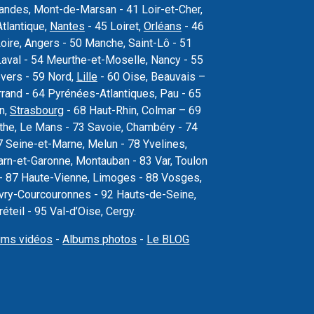
 Landes, Mont-de-Marsan - 41 Loir-et-Cher,
Atlantique,
Nantes
- 45 Loiret,
Orléans
- 46
oire, Angers - 50 Manche, Saint-Lô - 51
val - 54 Meurthe-et-Moselle, Nancy - 55
vers - 59 Nord,
Lille
- 60 Oise, Beauvais –
rand - 64 Pyrénées-Atlantiques, Pau - 65
n,
Strasbourg
- 68 Haut-Rhin, Colmar – 69
the, Le Mans - 73 Savoie, Chambéry - 74
 Seine-et-Marne, Melun - 78 Yvelines,
arn-et-Garonne, Montauban - 83 Var, Toulon
s - 87 Haute-Vienne, Limoges - 88 Vosges,
, Évry-Courcouronnes - 92 Hauts-de-Seine,
teil - 95 Val-d’Oise, Cergy.
ums vidéos
-
Albums photos
-
Le BLOG