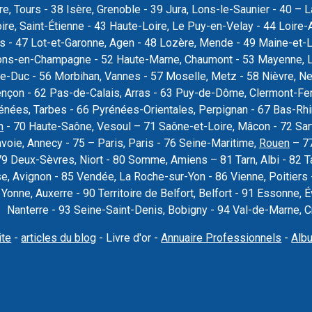
re, Tours - 38 Isère, Grenoble - 39 Jura, Lons-le-Saunier - 40 –
oire, Saint-Étienne - 43 Haute-Loire, Le Puy-en-Velay - 44 Loire-
rs - 47 Lot-et-Garonne, Agen - 48 Lozère, Mende - 49 Maine-et-L
ons-en-Champagne - 52 Haute-Marne, Chaumont - 53 Mayenne, La
e-Duc - 56 Morbihan, Vannes - 57 Moselle, Metz - 58 Nièvre, Ne
ençon - 62 Pas-de-Calais, Arras - 63 Puy-de-Dôme, Clermont-Fer
nées, Tarbes - 66 Pyrénées-Orientales, Perpignan - 67 Bas-Rhi
n
- 70 Haute-Saône, Vesoul – 71 Saône-et-Loire, Mâcon - 72 Sar
voie, Annecy - 75 – Paris, Paris - 76 Seine-Maritime,
Rouen
– 77
79 Deux-Sèvres, Niort - 80 Somme, Amiens – 81 Tarn, Albi - 82 T
se, Avignon - 85 Vendée, La Roche-sur-Yon - 86 Vienne, Poitier
9 Yonne, Auxerre - 90 Territoire de Belfort, Belfort - 91 Essonne
Nanterre - 93 Seine-Saint-Denis, Bobigny - 94 Val-de-Marne, Cré
ite
-
articles du blog
- Livre d'or -
Annuaire Professionnels
-
Alb