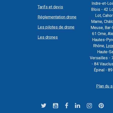
Indre-et-Loi
Tarifs et devis
Blois - 42 L
Lot, Caho
Réglementation drone
Marne, Châl
Les pilotes de drone
Meuse, Bar-l
61 Orne, Al
Les drones
Hautes-Pyré
Rhône,
Lyo
Haute-Sa
Versailles - 
- 84 Vauclu
Épinal - 8
Plan du s