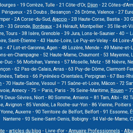
Bourges - 19 Corrèze, Tulle - 21 Côte-d’Or,
Dijon
- 22 Côtes-d’Armo
 Périgueux - 25 Doubs ; Besançon - 26 Drôme, Valence - 27 Eure, 
uimper - 2A Corse-du-Sud,
Ajaccio
- 2B Haute-Corse, Bastia - 30 
ch - 33 Gironde,
Bordeaux
- 34 Hérault, Montpellier - 35 Ille-et-Vi
re, Tours - 38 Isère, Grenoble - 39 Jura, Lons-le-Saunier - 40 –
oire, Saint-Étienne - 43 Haute-Loire, Le Puy-en-Velay - 44 Loire-
rs - 47 Lot-et-Garonne, Agen - 48 Lozère, Mende - 49 Maine-et-L
ons-en-Champagne - 52 Haute-Marne, Chaumont - 53 Mayenne, La
e-Duc - 56 Morbihan, Vannes - 57 Moselle, Metz - 58 Nièvre, Ne
ençon - 62 Pas-de-Calais, Arras - 63 Puy-de-Dôme, Clermont-Fer
nées, Tarbes - 66 Pyrénées-Orientales, Perpignan - 67 Bas-Rhi
n
- 70 Haute-Saône, Vesoul – 71 Saône-et-Loire, Mâcon - 72 Sar
voie, Annecy - 75 – Paris, Paris - 76 Seine-Maritime,
Rouen
– 77
79 Deux-Sèvres, Niort - 80 Somme, Amiens – 81 Tarn, Albi - 82 T
se, Avignon - 85 Vendée, La Roche-sur-Yon - 86 Vienne, Poitier
9 Yonne, Auxerre - 90 Territoire de Belfort, Belfort - 91 Essonne
Nanterre - 93 Seine-Saint-Denis, Bobigny - 94 Val-de-Marne, Cré
ite
-
articles du blog
- Livre d'or -
Annuaire Professionnels
-
Alb