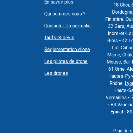
En savoir plus
- 18 Cher, 
Dordogne,
Qui sommes nous ?
Finistère, Q
Contacter Drone-malin
32 Gers, Au
Indre-et-Loi
Tarifs et devis
Blois - 42 L
Lot, Caho
Réglementation drone
Marne, Châl
Les pilotes de drone
Meuse, Bar-l
61 Orne, Al
Les drones
Hautes-Pyré
Rhône,
Lyo
Haute-Sa
Versailles - 
- 84 Vauclu
Épinal - 8
Plan du s