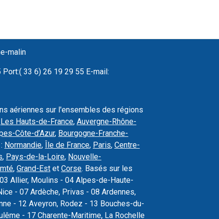
ne-malin
Port:( 33 6) 26 19 29 55 E-mail:
ons aériennes sur l'ensembles des régions
,
Les Hauts-de-France
,
Auvergne-Rhône-
pes-Côte-d’Azur
,
Bourgogne-Franche-
 :
Normandie
,
Île de France
,
Paris
,
Centre-
s
,
Pays-de-la-Loire
,
Nouvelle-
omté
,
Grand-Est
et
Corse
. Basés sur les
03 Allier, Moulins - 04 Alpes-de-Haute-
ice - 07 Ardèche, Privas - 08 Ardennes,
sonne - 12 Aveyron, Rodez - 13 Bouches-du-
oulême - 17 Charente-Maritime, La Rochelle