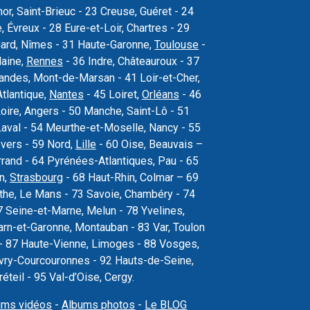
r, Saint-Brieuc - 23 Creuse, Guéret - 24
Évreux - 28 Eure-et-Loir, Chartres - 29
Gard, Nîmes - 31 Haute-Garonne,
Toulouse
-
laine,
Rennes
- 36 Indre, Châteauroux - 37
 Landes, Mont-de-Marsan - 41 Loir-et-Cher,
Atlantique,
Nantes
- 45 Loiret,
Orléans
- 46
oire, Angers - 50 Manche, Saint-Lô - 51
val - 54 Meurthe-et-Moselle, Nancy - 55
vers - 59 Nord,
Lille
- 60 Oise, Beauvais –
rand - 64 Pyrénées-Atlantiques, Pau - 65
n,
Strasbourg
- 68 Haut-Rhin, Colmar – 69
the, Le Mans - 73 Savoie, Chambéry - 74
 Seine-et-Marne, Melun - 78 Yvelines,
arn-et-Garonne, Montauban - 83 Var, Toulon
s - 87 Haute-Vienne, Limoges - 88 Vosges,
, Évry-Courcouronnes - 92 Hauts-de-Seine,
teil - 95 Val-d’Oise, Cergy.
ums vidéos
-
Albums photos
-
Le BLOG