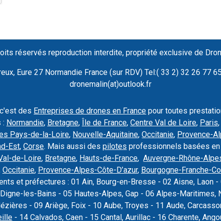
oits réservés reproduction interdite, propriété exclusive de Dro
ux, Eure 27 Normandie France (sur RDV) Tel:( 33 2) 32 26 77 65 
dronemalin(at)outlook.fr
 c'est des
Entreprises de drones en France
pour toutes prestati
 :
Normandie
,
Bretagne
,
Île de France
,
Centre Val de Loire
,
Paris
es Pays-de-la-Loire
,
Nouvelle-Aquitaine
,
Occitanie
,
Provence-Al
nd-Est
,
Corse
. Mais aussi des
pilotes
professionnels basées en
Val-de-Loire
,
Bretagne
,
Hauts-de-France
,
Auvergne-Rhône-Alpe
,
Occitanie
,
Provence-Alpes-Côte-D’azur
,
Bourgogne-Franche-C
nts et préfectures : 01 Ain, Bourg-en-Bresse - 02 Aisne, Laon - 
Digne-les-Bains - 05 Hautes-Alpes, Gap - 06 Alpes-Maritimes, N
Mézières - 09 Ariège, Foix - 10 Aube, Troyes - 11 Aude, Carcas
ille
- 14 Calvados, Caen - 15 Cantal, Aurillac - 16 Charente, Ang