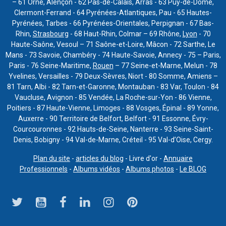
– 61 Orne, Alençon - 62 Pas-de-Calais, Arras - 63 Puy-de-Dôme,
Clermont-Ferrand - 64 Pyrénées-Atlantiques, Pau - 65 Hautes-
Pyrénées, Tarbes - 66 Pyrénées-Orientales, Perpignan - 67 Bas-
Rhin,
Strasbourg
- 68 Haut-Rhin, Colmar – 69 Rhône,
Lyon
- 70
Haute-Saône, Vesoul – 71 Saône-et-Loire, Mâcon - 72 Sarthe, Le
Mans - 73 Savoie, Chambéry - 74 Haute-Savoie, Annecy - 75 – Paris,
Paris - 76 Seine-Maritime,
Rouen
– 77 Seine-et-Marne, Melun - 78
Yvelines, Versailles - 79 Deux-Sèvres, Niort - 80 Somme, Amiens –
81 Tarn, Albi - 82 Tarn-et-Garonne, Montauban - 83 Var, Toulon - 84
Vaucluse, Avignon - 85 Vendée, La Roche-sur-Yon - 86 Vienne,
Poitiers - 87 Haute-Vienne, Limoges - 88 Vosges, Épinal - 89 Yonne,
Auxerre - 90 Territoire de Belfort, Belfort - 91 Essonne, Évry-
Courcouronnes - 92 Hauts-de-Seine, Nanterre - 93 Seine-Saint-
Denis, Bobigny - 94 Val-de-Marne, Créteil - 95 Val-d’Oise, Cergy.
Plan du site
-
articles du blog
- Livre d'or -
Annuaire
Professionnels
-
Albums vidéos
-
Albums photos
-
Le BLOG