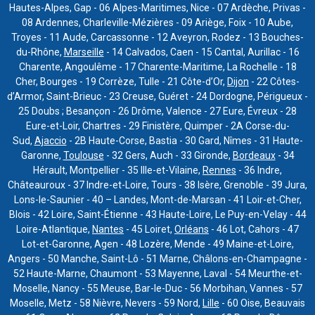
Hautes-Alpes, Gap - 06 Alpes-Maritimes, Nice - 07 Ardèche, Privas -
08 Ardennes, Charleville-Mézières - 09 Ariège, Foix - 10 Aube,
Troyes - 11 Aude, Carcassonne - 12 Aveyron, Rodez - 13 Bouches-
du-Rhône,
Marseille
- 14 Calvados, Caen - 15 Cantal, Aurillac - 16
Charente, Angoulême - 17 Charente-Maritime, La Rochelle - 18
Cher, Bourges - 19 Corrèze, Tulle - 21 Côte-d’Or,
Dijon
- 22 Côtes-
d’Armor, Saint-Brieuc - 23 Creuse, Guéret - 24 Dordogne, Périgueux -
25 Doubs ; Besançon - 26 Drôme, Valence - 27 Eure, Évreux - 28
Eure-et-Loir, Chartres - 29 Finistère, Quimper - 2A Corse-du-
Sud,
Ajaccio
- 2B Haute-Corse, Bastia - 30 Gard, Nîmes - 31 Haute-
Garonne,
Toulouse
- 32 Gers, Auch - 33 Gironde,
Bordeaux
- 34
Hérault, Montpellier - 35 Ille-et-Vilaine,
Rennes
- 36 Indre,
Châteauroux - 37 Indre-et-Loire, Tours - 38 Isère, Grenoble - 39 Jura,
Lons-le-Saunier - 40 – Landes, Mont-de-Marsan - 41 Loir-et-Cher,
Blois - 42 Loire, Saint-Étienne - 43 Haute-Loire, Le Puy-en-Velay - 44
Loire-Atlantique,
Nantes
- 45 Loiret,
Orléans
- 46 Lot, Cahors - 47
Lot-et-Garonne, Agen - 48 Lozère, Mende - 49 Maine-et-Loire,
Angers - 50 Manche, Saint-Lô - 51 Marne, Châlons-en-Champagne -
52 Haute-Marne, Chaumont - 53 Mayenne, Laval - 54 Meurthe-et-
Moselle, Nancy - 55 Meuse, Bar-le-Duc - 56 Morbihan, Vannes - 57
Moselle, Metz - 58 Nièvre, Nevers - 59 Nord,
Lille
- 60 Oise, Beauvais