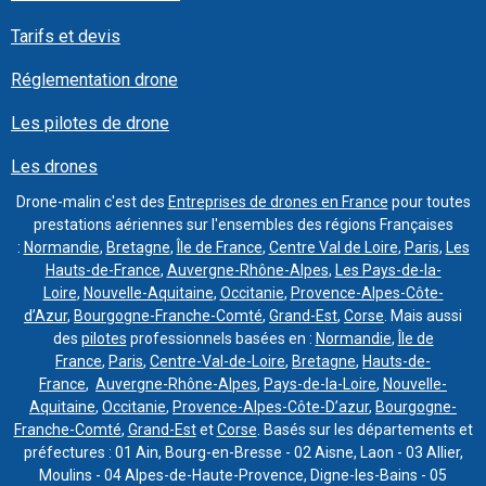
Tarifs et devis
Réglementation drone
Les pilotes de drone
Les drones
Drone-malin c'est des
Entreprises de drones en France
pour toutes
prestations aériennes sur l'ensembles des régions Françaises
:
Normandie
,
Bretagne
,
Île de France
,
Centre Val de Loire
,
Paris
,
Les
Hauts-de-France
,
Auvergne-Rhône-Alpes
,
Les Pays-de-la-
Loire
,
Nouvelle-Aquitaine
,
Occitanie
,
Provence-Alpes-Côte-
d’Azur
,
Bourgogne-Franche-Comté
,
Grand-Est
,
Corse
. Mais aussi
des
pilotes
professionnels basées en :
Normandie
,
Île de
France
,
Paris
,
Centre-Val-de-Loire
,
Bretagne
,
Hauts-de-
France
,
Auvergne-Rhône-Alpes
,
Pays-de-la-Loire
,
Nouvelle-
Aquitaine
,
Occitanie
,
Provence-Alpes-Côte-D’azur
,
Bourgogne-
Franche-Comté
,
Grand-Est
et
Corse
. Basés sur les départements et
préfectures : 01 Ain, Bourg-en-Bresse - 02 Aisne, Laon - 03 Allier,
Moulins - 04 Alpes-de-Haute-Provence, Digne-les-Bains - 05