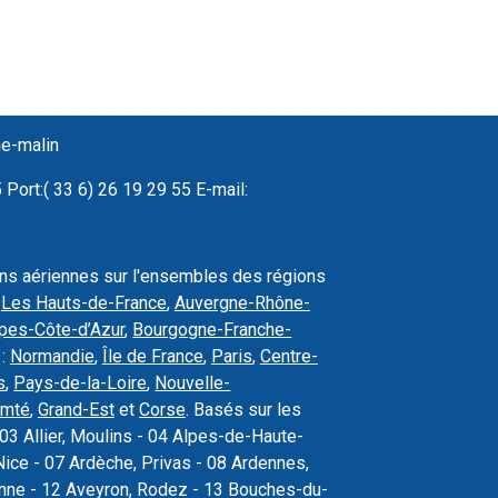
ne-malin
Port:( 33 6) 26 19 29 55 E-mail:
ons aériennes sur l'ensembles des régions
,
Les Hauts-de-France
,
Auvergne-Rhône-
pes-Côte-d’Azur
,
Bourgogne-Franche-
 :
Normandie
,
Île de France
,
Paris
,
Centre-
s
,
Pays-de-la-Loire
,
Nouvelle-
omté
,
Grand-Est
et
Corse
. Basés sur les
03 Allier, Moulins - 04 Alpes-de-Haute-
ice - 07 Ardèche, Privas - 08 Ardennes,
sonne - 12 Aveyron, Rodez - 13 Bouches-du-