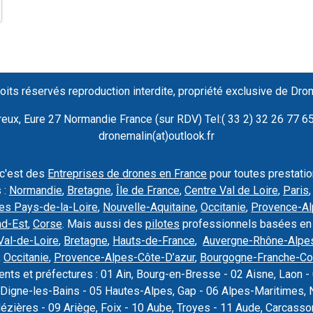
oits réservés reproduction interdite, propriété exclusive de Dro
ux, Eure 27 Normandie France (sur RDV) Tel:( 33 2) 32 26 77 65 
dronemalin(at)outlook.fr
 c'est des
Entreprises de drones en France
pour toutes prestati
 :
Normandie
,
Bretagne
,
Île de France
,
Centre Val de Loire
,
Paris
es Pays-de-la-Loire
,
Nouvelle-Aquitaine
,
Occitanie
,
Provence-Al
nd-Est
,
Corse
. Mais aussi des
pilotes
professionnels basées en
Val-de-Loire
,
Bretagne
,
Hauts-de-France
,
Auvergne-Rhône-Alpe
,
Occitanie
,
Provence-Alpes-Côte-D’azur
,
Bourgogne-Franche-C
nts et préfectures : 01 Ain, Bourg-en-Bresse - 02 Aisne, Laon - 
Digne-les-Bains - 05 Hautes-Alpes, Gap - 06 Alpes-Maritimes, N
Mézières - 09 Ariège, Foix - 10 Aube, Troyes - 11 Aude, Carcas