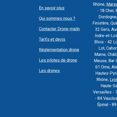
Rhône,
Marse
En savoir plus
- 18 Cher, 
Dordogne,
Qui sommes nous ?
Finistère, Q
Contacter Drone-malin
32 Gers, Au
Indre-et-Loi
Tarifs et devis
Blois - 42 L
Lot, Caho
Réglementation drone
Marne, Châl
Les pilotes de drone
Meuse, Bar-l
61 Orne, Al
Les drones
Hautes-Pyré
Rhône,
Lyo
Haute-Sa
Versailles - 
- 84 Vauclu
Épinal - 8