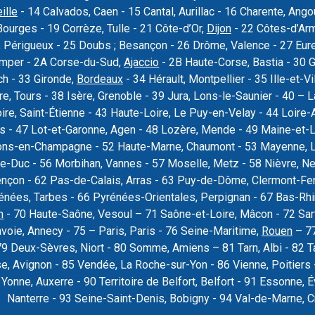
ille
- 14 Calvados, Caen - 15 Cantal, Aurillac - 16 Charente, Ang
Bourges - 19 Corrèze, Tulle - 21 Côte-d’Or,
Dijon
- 22 Côtes-d’Armo
 Périgueux - 25 Doubs ; Besançon - 26 Drôme, Valence - 27 Eure, 
uimper - 2A Corse-du-Sud,
Ajaccio
- 2B Haute-Corse, Bastia - 30 
ch - 33 Gironde,
Bordeaux
- 34 Hérault, Montpellier - 35 Ille-et-Vi
re, Tours - 38 Isère, Grenoble - 39 Jura, Lons-le-Saunier - 40 –
oire, Saint-Étienne - 43 Haute-Loire, Le Puy-en-Velay - 44 Loire-
rs - 47 Lot-et-Garonne, Agen - 48 Lozère, Mende - 49 Maine-et-L
ons-en-Champagne - 52 Haute-Marne, Chaumont - 53 Mayenne, La
e-Duc - 56 Morbihan, Vannes - 57 Moselle, Metz - 58 Nièvre, Ne
ençon - 62 Pas-de-Calais, Arras - 63 Puy-de-Dôme, Clermont-Fer
nées, Tarbes - 66 Pyrénées-Orientales, Perpignan - 67 Bas-Rhi
n
- 70 Haute-Saône, Vesoul – 71 Saône-et-Loire, Mâcon - 72 Sar
voie, Annecy - 75 – Paris, Paris - 76 Seine-Maritime,
Rouen
– 77
79 Deux-Sèvres, Niort - 80 Somme, Amiens – 81 Tarn, Albi - 82 T
se, Avignon - 85 Vendée, La Roche-sur-Yon - 86 Vienne, Poitier
9 Yonne, Auxerre - 90 Territoire de Belfort, Belfort - 91 Essonne
Nanterre - 93 Seine-Saint-Denis, Bobigny - 94 Val-de-Marne, Cré