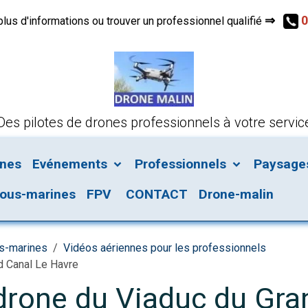
⇒
0
s d'informations ou trouver un professionnel qualifié
Des pilotes de drones professionnels à votre servic
ines
Evénements
Professionnels
Paysages 
ous-marines
FPV
CONTACT
Drone-malin
us-marines
Vidéos aériennes pour les professionnels
d Canal Le Havre
 drone du Viaduc du Gra