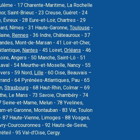
oulême - 17 Charente-Maritime, La Rochelle
r, Saint-Brieuc - 23 Creuse, Guéret - 24
Évreux - 28 Eure-et-Loir, Chartres - 29
Gard, Nîmes - 31 Haute-Garonne,
Toulouse
-
laine,
Rennes
- 36 Indre, Châteauroux - 37
 Landes, Mont-de-Marsan - 41 Loir-et-Cher,
Atlantique,
Nantes
- 45 Loiret,
Orléans
- 46
oire, Angers - 50 Manche, Saint-Lô - 51
val - 54 Meurthe-et-Moselle, Nancy - 55
vers - 59 Nord,
Lille
- 60 Oise, Beauvais –
rand - 64 Pyrénées-Atlantiques, Pau - 65
n,
Strasbourg
- 68 Haut-Rhin, Colmar – 69
the, Le Mans - 73 Savoie, Chambéry - 74
 Seine-et-Marne, Melun - 78 Yvelines,
arn-et-Garonne, Montauban - 83 Var, Toulon
s - 87 Haute-Vienne, Limoges - 88 Vosges,
, Évry-Courcouronnes - 92 Hauts-de-Seine,
teil - 95 Val-d’Oise, Cergy.