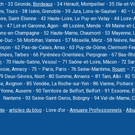
ch - 33 Gironde,
Bordeaux
- 34 Hérault, Montpellier - 35 Ille-et-Vi
re, Tours - 38 Isère, Grenoble - 39 Jura, Lons-le-Saunier - 40 –
oire, Saint-Étienne - 43 Haute-Loire, Le Puy-en-Velay - 44 Loire-
rs - 47 Lot-et-Garonne, Agen - 48 Lozère, Mende - 49 Maine-et-L
ons-en-Champagne - 52 Haute-Marne, Chaumont - 53 Mayenne, La
e-Duc - 56 Morbihan, Vannes - 57 Moselle, Metz - 58 Nièvre, Ne
ençon - 62 Pas-de-Calais, Arras - 63 Puy-de-Dôme, Clermont-Fer
nées, Tarbes - 66 Pyrénées-Orientales, Perpignan - 67 Bas-Rhi
n
- 70 Haute-Saône, Vesoul – 71 Saône-et-Loire, Mâcon - 72 Sar
voie, Annecy - 75 – Paris, Paris - 76 Seine-Maritime,
Rouen
– 77
79 Deux-Sèvres, Niort - 80 Somme, Amiens – 81 Tarn, Albi - 82 T
se, Avignon - 85 Vendée, La Roche-sur-Yon - 86 Vienne, Poitier
9 Yonne, Auxerre - 90 Territoire de Belfort, Belfort - 91 Essonne
Nanterre - 93 Seine-Saint-Denis, Bobigny - 94 Val-de-Marne, Cré
ite
-
articles du blog
- Livre d'or -
Annuaire Professionnels
-
Alb