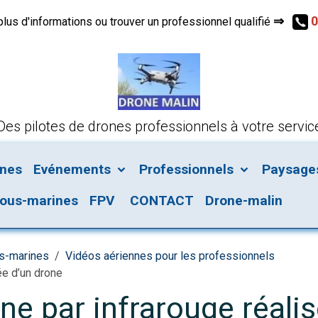
⇒
0
s d'informations ou trouver un professionnel qualifié
Des pilotes de drones professionnels à votre servic
ines
Evénements
Professionnels
Paysages 
ous-marines
FPV
CONTACT
Drone-malin
us-marines
Vidéos aériennes pour les professionnels
ée d’un drone
ne par infrarouge réali