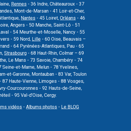
laine,
Rennes
- 36 Indre, Châteauroux - 37
 Landes, Mont-de-Marsan - 41 Loir-et-Cher,
Atlantique,
Nantes
- 45 Loiret,
Orléans
- 46
oire, Angers - 50 Manche, Saint-Lô - 51
val - 54 Meurthe-et-Moselle, Nancy - 55
vers - 59 Nord,
Lille
- 60 Oise, Beauvais –
rand - 64 Pyrénées-Atlantiques, Pau - 65
n,
Strasbourg
- 68 Haut-Rhin, Colmar – 69
the, Le Mans - 73 Savoie, Chambéry - 74
 Seine-et-Marne, Melun - 78 Yvelines,
arn-et-Garonne, Montauban - 83 Var, Toulon
s - 87 Haute-Vienne, Limoges - 88 Vosges,
, Évry-Courcouronnes - 92 Hauts-de-Seine,
teil - 95 Val-d’Oise, Cergy.
ums vidéos
-
Albums photos
-
Le BLOG