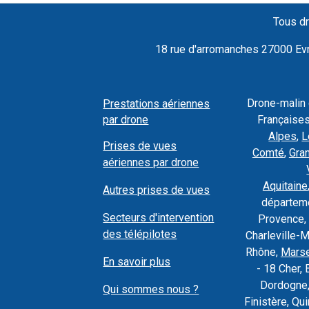
Tous dr
18 rue d'arromanches 27000 Evre
Drone-malin
Prestations aériennes
par drone
Françaises
Alpes
,
L
Prises de vues
Comté
,
Gra
aériennes par drone
Aquitaine
Autres prises de vues
départeme
Secteurs d'intervention
Provence, 
des télépilotes
Charleville-
Rhône,
Marse
En savoir plus
- 18 Cher, 
Dordogne,
Qui sommes nous ?
Finistère, Q