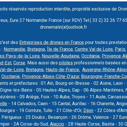
oits réservés reproduction interdite, propriété exclusive de Dro
ux, Eure 27 Normandie France (sur RDV) Tel:( 33 2) 32 26 77 65 
dronemalin(at)outlook.fr
 c'est des
Entreprises de drones en France
pour toutes prestati
 :
Normandie
,
Bretagne
,
Île de France
,
Centre Val de Loire
,
Paris
es Pays-de-la-Loire
,
Nouvelle-Aquitaine
,
Occitanie
,
Provence-Al
nd-Est
,
Corse
. Mais aussi des
pilotes
professionnels basées en
Val-de-Loire
,
Bretagne
,
Hauts-de-France
,
Auvergne-Rhône-Alpe
,
Occitanie
,
Provence-Alpes-Côte-D’azur
,
Bourgogne-Franche-C
nts et préfectures : 01 Ain, Bourg-en-Bresse - 02 Aisne, Laon - 
Digne-les-Bains - 05 Hautes-Alpes, Gap - 06 Alpes-Maritimes, N
Mézières - 09 Ariège, Foix - 10 Aube, Troyes - 11 Aude, Carcas
ille
- 14 Calvados, Caen - 15 Cantal, Aurillac - 16 Charente, Ang
Bourges - 19 Corrèze, Tulle - 21 Côte-d’Or,
Dijon
- 22 Côtes-d’Armo
 Périgueux - 25 Doubs ; Besançon - 26 Drôme, Valence - 27 Eure, 
uimper - 2A Corse-du-Sud,
Ajaccio
- 2B Haute-Corse, Bastia - 30 