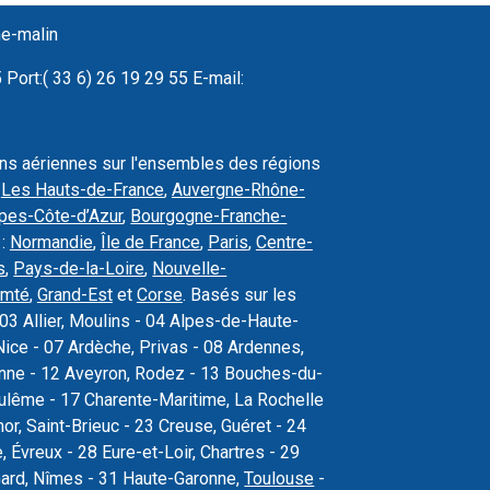
ne-malin
Port:( 33 6) 26 19 29 55 E-mail:
ons aériennes sur l'ensembles des régions
,
Les Hauts-de-France
,
Auvergne-Rhône-
pes-Côte-d’Azur
,
Bourgogne-Franche-
 :
Normandie
,
Île de France
,
Paris
,
Centre-
s
,
Pays-de-la-Loire
,
Nouvelle-
omté
,
Grand-Est
et
Corse
. Basés sur les
03 Allier, Moulins - 04 Alpes-de-Haute-
ice - 07 Ardèche, Privas - 08 Ardennes,
sonne - 12 Aveyron, Rodez - 13 Bouches-du-
oulême - 17 Charente-Maritime, La Rochelle
r, Saint-Brieuc - 23 Creuse, Guéret - 24
Évreux - 28 Eure-et-Loir, Chartres - 29
Gard, Nîmes - 31 Haute-Garonne,
Toulouse
-