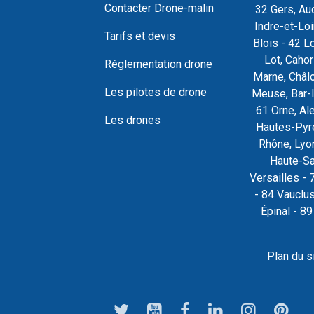
Contacter Drone-malin
32 Gers, Au
Indre-et-Loi
Tarifs et devis
Blois - 42 L
Lot, Caho
Réglementation drone
Marne, Châl
Les pilotes de drone
Meuse, Bar-l
61 Orne, Al
Les drones
Hautes-Pyré
Rhône,
Lyo
Haute-Sa
Versailles - 
- 84 Vauclu
Épinal - 8
Plan du s