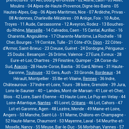
Moulins - 04 Alpes-de-Haute-Provence, Digne-les-Bains - 05
Hautes-Alpes, Gap - 06 Alpes-Maritimes, Nice - 07 Ardèche, Privas -
08 Ardennes, Charleville-Mézières - 09 Ariège, Foix - 10 Aube,
Troyes - 11 Aude, Carcassonne - 12 Aveyron, Rodez - 13 Bouches-
du-Rhône,
Marseille
- 14 Calvados, Caen - 15 Cantal, Aurillac - 16
Charente, Angoulême - 17 Charente-Maritime, La Rochelle - 18
Cher, Bourges - 19 Corrèze, Tulle - 21 Côte-d’Or,
Dijon
- 22 Côtes-
d’Armor, Saint-Brieuc - 23 Creuse, Guéret - 24 Dordogne, Périgueux -
25 Doubs ; Besançon - 26 Drôme, Valence - 27 Eure, Évreux - 28
Eure-et-Loir, Chartres - 29 Finistère, Quimper - 2A Corse-du-
Sud,
Ajaccio
- 2B Haute-Corse, Bastia - 30 Gard, Nîmes - 31 Haute-
Garonne,
Toulouse
- 32 Gers, Auch - 33 Gironde,
Bordeaux
- 34
Hérault, Montpellier - 35 Ille-et-Vilaine,
Rennes
- 36 Indre,
Châteauroux - 37 Indre-et-Loire, Tours - 38 Isère, Grenoble - 39 Jura,
Lons-le-Saunier - 40 – Landes, Mont-de-Marsan - 41 Loir-et-Cher,
Blois - 42 Loire, Saint-Étienne - 43 Haute-Loire, Le Puy-en-Velay - 44
Loire-Atlantique,
Nantes
- 45 Loiret,
Orléans
- 46 Lot, Cahors - 47
Lot-et-Garonne, Agen - 48 Lozère, Mende - 49 Maine-et-Loire,
Angers - 50 Manche, Saint-Lô - 51 Marne, Châlons-en-Champagne -
52 Haute-Marne, Chaumont - 53 Mayenne, Laval - 54 Meurthe-et-
Moselle, Nancy - 55 Meuse, Bar-le-Duc - 56 Morbihan, Vannes - 57