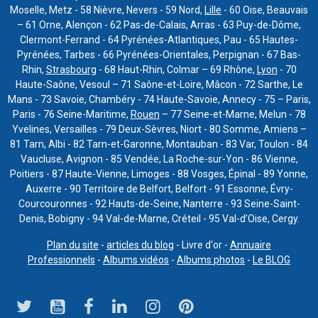
Moselle, Metz - 58 Nièvre, Nevers - 59 Nord,
Lille
- 60 Oise, Beauvais
– 61 Orne, Alençon - 62 Pas-de-Calais, Arras - 63 Puy-de-Dôme,
Clermont-Ferrand - 64 Pyrénées-Atlantiques, Pau - 65 Hautes-
Pyrénées, Tarbes - 66 Pyrénées-Orientales, Perpignan - 67 Bas-
Rhin,
Strasbourg
- 68 Haut-Rhin, Colmar – 69 Rhône,
Lyon
- 70
Haute-Saône, Vesoul – 71 Saône-et-Loire, Mâcon - 72 Sarthe, Le
Mans - 73 Savoie, Chambéry - 74 Haute-Savoie, Annecy - 75 – Paris,
Paris - 76 Seine-Maritime,
Rouen
– 77 Seine-et-Marne, Melun - 78
Yvelines, Versailles - 79 Deux-Sèvres, Niort - 80 Somme, Amiens –
81 Tarn, Albi - 82 Tarn-et-Garonne, Montauban - 83 Var, Toulon - 84
Vaucluse, Avignon - 85 Vendée, La Roche-sur-Yon - 86 Vienne,
Poitiers - 87 Haute-Vienne, Limoges - 88 Vosges, Épinal - 89 Yonne,
Auxerre - 90 Territoire de Belfort, Belfort - 91 Essonne, Évry-
Courcouronnes - 92 Hauts-de-Seine, Nanterre - 93 Seine-Saint-
Denis, Bobigny - 94 Val-de-Marne, Créteil - 95 Val-d’Oise, Cergy.
Plan du site
-
articles du blog
- Livre d'or -
Annuaire
Professionnels
-
Albums vidéos
-
Albums photos
-
Le BLOG