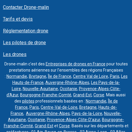
Contacter Drone-malin
Tarifs et devis
Réglementation drone
Les pilotes de drone
Les drones
Drone-malin c'est des
Entreprises de drones en France
pour toutes
prestations aériennes sur l'ensembles des régions Françaises
:
Normandie
,
Bretagne
,
Île de France
,
Centre Val de Loire
,
Paris
,
Les
Hauts-de-France
,
Auvergne-Rhône-Alpes
,
Les Pays-de-la-
Loire
,
Nouvelle-Aquitaine
,
Occitanie
,
Provence-Alpes-Côte-
d’Azur
,
Bourgogne-Franche-Comté
,
Grand-Est
,
Corse
. Mais aussi
des
pilotes
professionnels basées en :
Normandie
,
Île de
France
,
Paris
,
Centre-Val-de-Loire
,
Bretagne
,
Hauts-de-
France
,
Auvergne-Rhône-Alpes
,
Pays-de-la-Loire
,
Nouvelle-
Aquitaine
,
Occitanie
,
Provence-Alpes-Côte-D’azur
,
Bourgogne-
Franche-Comté
,
Grand-Est
et
Corse
. Basés sur les départements et
préfectures : 01 Ain, Bourg-en-Bresse - 02 Aisne, Laon - 03 Allier,