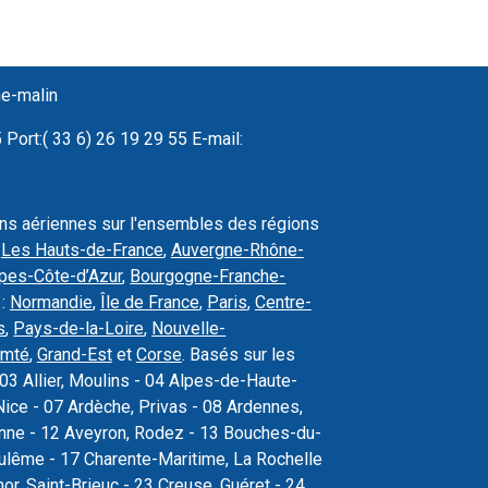
ne-malin
Port:( 33 6) 26 19 29 55 E-mail:
ons aériennes sur l'ensembles des régions
,
Les Hauts-de-France
,
Auvergne-Rhône-
pes-Côte-d’Azur
,
Bourgogne-Franche-
 :
Normandie
,
Île de France
,
Paris
,
Centre-
s
,
Pays-de-la-Loire
,
Nouvelle-
omté
,
Grand-Est
et
Corse
. Basés sur les
03 Allier, Moulins - 04 Alpes-de-Haute-
ice - 07 Ardèche, Privas - 08 Ardennes,
sonne - 12 Aveyron, Rodez - 13 Bouches-du-
oulême - 17 Charente-Maritime, La Rochelle
r, Saint-Brieuc - 23 Creuse, Guéret - 24