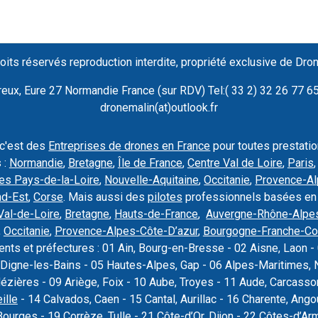
oits réservés reproduction interdite, propriété exclusive de Dro
ux, Eure 27 Normandie France (sur RDV) Tel:( 33 2) 32 26 77 65 
dronemalin(at)outlook.fr
 c'est des
Entreprises de drones en France
pour toutes prestati
 :
Normandie
,
Bretagne
,
Île de France
,
Centre Val de Loire
,
Paris
es Pays-de-la-Loire
,
Nouvelle-Aquitaine
,
Occitanie
,
Provence-Al
nd-Est
,
Corse
. Mais aussi des
pilotes
professionnels basées en
Val-de-Loire
,
Bretagne
,
Hauts-de-France
,
Auvergne-Rhône-Alpe
,
Occitanie
,
Provence-Alpes-Côte-D’azur
,
Bourgogne-Franche-C
nts et préfectures : 01 Ain, Bourg-en-Bresse - 02 Aisne, Laon - 
Digne-les-Bains - 05 Hautes-Alpes, Gap - 06 Alpes-Maritimes, N
Mézières - 09 Ariège, Foix - 10 Aube, Troyes - 11 Aude, Carcas
ille
- 14 Calvados, Caen - 15 Cantal, Aurillac - 16 Charente, Ang
Bourges - 19 Corrèze, Tulle - 21 Côte-d’Or,
Dijon
- 22 Côtes-d’Armo