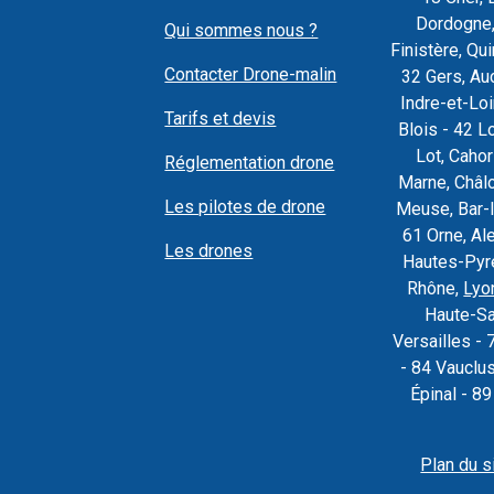
Dordogne,
Qui sommes nous ?
Finistère, Q
Contacter Drone-malin
32 Gers, Au
Indre-et-Loi
Tarifs et devis
Blois - 42 L
Lot, Caho
Réglementation drone
Marne, Châl
Les pilotes de drone
Meuse, Bar-l
61 Orne, Al
Les drones
Hautes-Pyré
Rhône,
Lyo
Haute-Sa
Versailles - 
- 84 Vauclu
Épinal - 8
Plan du s