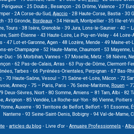
 Périgueux - 25 Doubs ; Besançon - 26 Drôme, Valence - 27 Eure, 
uimper - 2A Corse-du-Sud,
Ajaccio
- 2B Haute-Corse, Bastia - 30 
ch - 33 Gironde,
Bordeaux
- 34 Hérault, Montpellier - 35 Ille-et-Vi
re, Tours - 38 Isère, Grenoble - 39 Jura, Lons-le-Saunier - 40 –
oire, Saint-Étienne - 43 Haute-Loire, Le Puy-en-Velay - 44 Loire-
rs - 47 Lot-et-Garonne, Agen - 48 Lozère, Mende - 49 Maine-et-L
ons-en-Champagne - 52 Haute-Marne, Chaumont - 53 Mayenne, La
e-Duc - 56 Morbihan, Vannes - 57 Moselle, Metz - 58 Nièvre, Ne
ençon - 62 Pas-de-Calais, Arras - 63 Puy-de-Dôme, Clermont-Fer
nées, Tarbes - 66 Pyrénées-Orientales, Perpignan - 67 Bas-Rhi
n
- 70 Haute-Saône, Vesoul – 71 Saône-et-Loire, Mâcon - 72 Sar
voie, Annecy - 75 – Paris, Paris - 76 Seine-Maritime,
Rouen
– 77
79 Deux-Sèvres, Niort - 80 Somme, Amiens – 81 Tarn, Albi - 82 T
se, Avignon - 85 Vendée, La Roche-sur-Yon - 86 Vienne, Poitier
9 Yonne, Auxerre - 90 Territoire de Belfort, Belfort - 91 Essonne
Nanterre - 93 Seine-Saint-Denis, Bobigny - 94 Val-de-Marne, Cré
ite
-
articles du blog
- Livre d'or -
Annuaire Professionnels
-
Alb