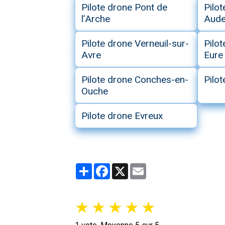
Pilote drone Pont de
Pilot
l’Arche
Aud
Pilote drone Verneuil-sur-
Pilo
Avre
Eure
Pilote drone Conches-en-
Pilot
Ouche
Pilote drone Evreux
Partager
Facebook
X
Email
★
★
★
★
★