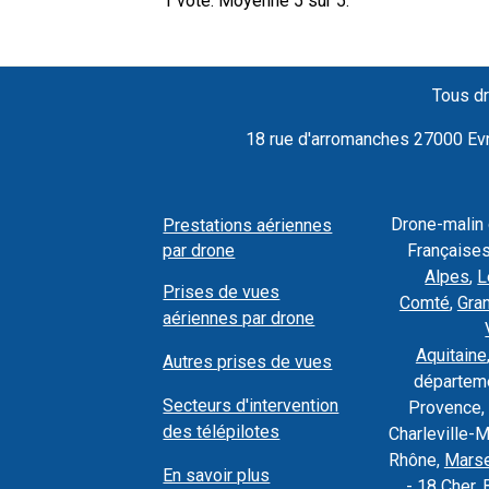
1
vote. Moyenne
5
sur 5.
Tous dr
18 rue d'arromanches 27000 Evre
Drone-malin
Prestations aériennes
par drone
Françaises
Alpes
,
L
Prises de vues
Comté
,
Gra
aériennes par drone
Aquitaine
Autres prises de vues
départeme
Secteurs d'intervention
Provence, 
des télépilotes
Charleville-
Rhône,
Marse
En savoir plus
- 18 Cher, 