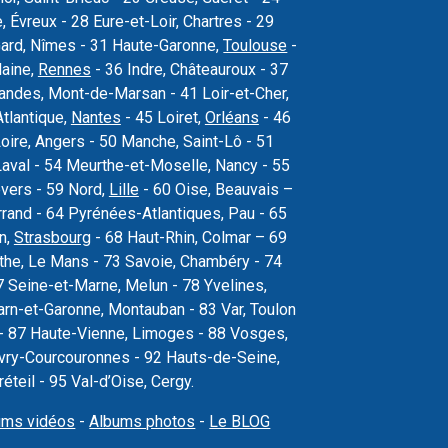
Évreux - 28 Eure-et-Loir, Chartres - 29
Gard, Nîmes - 31 Haute-Garonne,
Toulouse
-
laine,
Rennes
- 36 Indre, Châteauroux - 37
 Landes, Mont-de-Marsan - 41 Loir-et-Cher,
Atlantique,
Nantes
- 45 Loiret,
Orléans
- 46
oire, Angers - 50 Manche, Saint-Lô - 51
val - 54 Meurthe-et-Moselle, Nancy - 55
vers - 59 Nord,
Lille
- 60 Oise, Beauvais –
rand - 64 Pyrénées-Atlantiques, Pau - 65
n,
Strasbourg
- 68 Haut-Rhin, Colmar – 69
the, Le Mans - 73 Savoie, Chambéry - 74
 Seine-et-Marne, Melun - 78 Yvelines,
arn-et-Garonne, Montauban - 83 Var, Toulon
s - 87 Haute-Vienne, Limoges - 88 Vosges,
, Évry-Courcouronnes - 92 Hauts-de-Seine,
teil - 95 Val-d’Oise, Cergy.
ums vidéos
-
Albums photos
-
Le BLOG