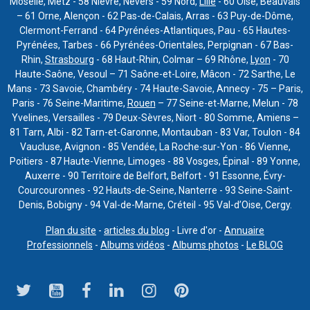
Moselle, Metz - 58 Nièvre, Nevers - 59 Nord,
Lille
- 60 Oise, Beauvais
– 61 Orne, Alençon - 62 Pas-de-Calais, Arras - 63 Puy-de-Dôme,
Clermont-Ferrand - 64 Pyrénées-Atlantiques, Pau - 65 Hautes-
Pyrénées, Tarbes - 66 Pyrénées-Orientales, Perpignan - 67 Bas-
Rhin,
Strasbourg
- 68 Haut-Rhin, Colmar – 69 Rhône,
Lyon
- 70
Haute-Saône, Vesoul – 71 Saône-et-Loire, Mâcon - 72 Sarthe, Le
Mans - 73 Savoie, Chambéry - 74 Haute-Savoie, Annecy - 75 – Paris,
Paris - 76 Seine-Maritime,
Rouen
– 77 Seine-et-Marne, Melun - 78
Yvelines, Versailles - 79 Deux-Sèvres, Niort - 80 Somme, Amiens –
81 Tarn, Albi - 82 Tarn-et-Garonne, Montauban - 83 Var, Toulon - 84
Vaucluse, Avignon - 85 Vendée, La Roche-sur-Yon - 86 Vienne,
Poitiers - 87 Haute-Vienne, Limoges - 88 Vosges, Épinal - 89 Yonne,
Auxerre - 90 Territoire de Belfort, Belfort - 91 Essonne, Évry-
Courcouronnes - 92 Hauts-de-Seine, Nanterre - 93 Seine-Saint-
Denis, Bobigny - 94 Val-de-Marne, Créteil - 95 Val-d’Oise, Cergy.
Plan du site
-
articles du blog
- Livre d'or -
Annuaire
Professionnels
-
Albums vidéos
-
Albums photos
-
Le BLOG