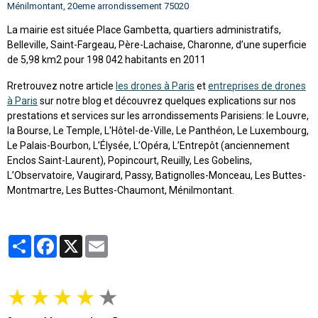
Ménilmontant, 20eme arrondissement 75020
La mairie est située Place Gambetta, quartiers administratifs,
Belleville, Saint-Fargeau, Père-Lachaise, Charonne, d’une superficie
de 5,98 km2 pour 198 042 habitants en 2011
Rretrouvez notre article
les drones à Paris
et
entreprises de drones
à Paris
sur notre blog et découvrez quelques explications sur nos
prestations et services sur les arrondissements Parisiens: le Louvre,
la Bourse, Le Temple, L'Hôtel-de-Ville, Le Panthéon, Le Luxembourg,
Le Palais-Bourbon, L’Élysée, L’Opéra, L’Entrepôt (anciennement
Enclos Saint-Laurent), Popincourt, Reuilly, Les Gobelins,
L’Observatoire, Vaugirard, Passy, Batignolles-Monceau, Les Buttes-
Montmartre, Les Buttes-Chaumont, Ménilmontant.
Partager
Facebook
X
Email
★
★
★
★
★