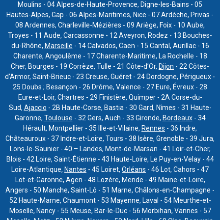
Moulins - 04 Alpes-de-Haute-Provence, Digne-les-Bains - 05
Hautes-Alpes, Gap - 06 Alpes-Maritimes, Nice - 07 Ardèche, Privas -
08 Ardennes, Charleville-Mézières - 09 Ariège, Foix - 10 Aube,
Troyes - 11 Aude, Carcassonne - 12 Aveyron, Rodez - 13 Bouches-
du-Rhône,
Marseille
- 14 Calvados, Caen - 15 Cantal, Aurillac - 16
Charente, Angoulême - 17 Charente-Maritime, La Rochelle - 18
Cher, Bourges - 19 Corrèze, Tulle - 21 Côte-d’Or,
Dijon
- 22 Côtes-
d’Armor, Saint-Brieuc - 23 Creuse, Guéret - 24 Dordogne, Périgueux -
25 Doubs ; Besançon - 26 Drôme, Valence - 27 Eure, Évreux - 28
Eure-et-Loir, Chartres - 29 Finistère, Quimper - 2A Corse-du-
Sud,
Ajaccio
- 2B Haute-Corse, Bastia - 30 Gard, Nîmes - 31 Haute-
Garonne,
Toulouse
- 32 Gers, Auch - 33 Gironde,
Bordeaux
- 34
Hérault, Montpellier - 35 Ille-et-Vilaine,
Rennes
- 36 Indre,
Châteauroux - 37 Indre-et-Loire, Tours - 38 Isère, Grenoble - 39 Jura,
Lons-le-Saunier - 40 – Landes, Mont-de-Marsan - 41 Loir-et-Cher,
Blois - 42 Loire, Saint-Étienne - 43 Haute-Loire, Le Puy-en-Velay - 44
Loire-Atlantique,
Nantes
- 45 Loiret,
Orléans
- 46 Lot, Cahors - 47
Lot-et-Garonne, Agen - 48 Lozère, Mende - 49 Maine-et-Loire,
Angers - 50 Manche, Saint-Lô - 51 Marne, Châlons-en-Champagne -
52 Haute-Marne, Chaumont - 53 Mayenne, Laval - 54 Meurthe-et-
Moselle, Nancy - 55 Meuse, Bar-le-Duc - 56 Morbihan, Vannes - 57