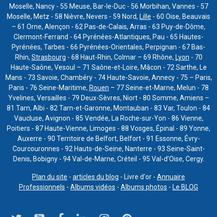
Moselle, Nancy - 55 Meuse, Bar-le-Duc - 56 Morbihan, Vannes - 57
Moselle, Metz - 58 Nièvre, Nevers - 59 Nord,
Lille
- 60 Oise, Beauvais
– 61 Orne, Alençon - 62 Pas-de-Calais, Arras - 63 Puy-de-Dôme,
Clermont-Ferrand - 64 Pyrénées-Atlantiques, Pau - 65 Hautes-
Pyrénées, Tarbes - 66 Pyrénées-Orientales, Perpignan - 67 Bas-
Rhin,
Strasbourg
- 68 Haut-Rhin, Colmar – 69 Rhône,
Lyon
- 70
Haute-Saône, Vesoul – 71 Saône-et-Loire, Mâcon - 72 Sarthe, Le
Mans - 73 Savoie, Chambéry - 74 Haute-Savoie, Annecy - 75 – Paris,
Paris - 76 Seine-Maritime,
Rouen
– 77 Seine-et-Marne, Melun - 78
Yvelines, Versailles - 79 Deux-Sèvres, Niort - 80 Somme, Amiens –
81 Tarn, Albi - 82 Tarn-et-Garonne, Montauban - 83 Var, Toulon - 84
Vaucluse, Avignon - 85 Vendée, La Roche-sur-Yon - 86 Vienne,
Poitiers - 87 Haute-Vienne, Limoges - 88 Vosges, Épinal - 89 Yonne,
Auxerre - 90 Territoire de Belfort, Belfort - 91 Essonne, Évry-
Courcouronnes - 92 Hauts-de-Seine, Nanterre - 93 Seine-Saint-
Denis, Bobigny - 94 Val-de-Marne, Créteil - 95 Val-d’Oise, Cergy.
Plan du site
-
articles du blog
- Livre d'or -
Annuaire
Professionnels
-
Albums vidéos
-
Albums photos
-
Le BLOG