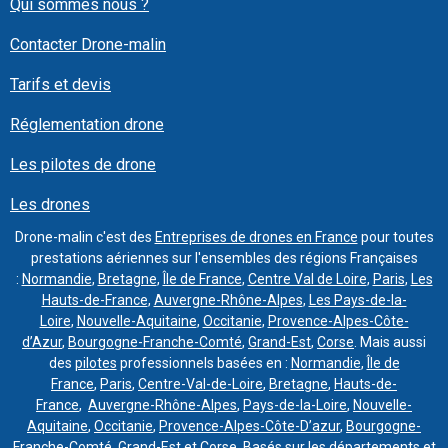
Qui sommes nous ?
Contacter Drone-malin
Tarifs et devis
Réglementation drone
Les pilotes de drone
Les drones
Drone-malin c'est des
Entreprises de drones en France
pour toutes
prestations aériennes sur l'ensembles des régions Françaises
:
Normandie
,
Bretagne
,
Île de France
,
Centre Val de Loire
,
Paris
,
Les
Hauts-de-France
,
Auvergne-Rhône-Alpes
,
Les Pays-de-la-
Loire
,
Nouvelle-Aquitaine
,
Occitanie
,
Provence-Alpes-Côte-
d’Azur
,
Bourgogne-Franche-Comté
,
Grand-Est
,
Corse
. Mais aussi
des
pilotes
professionnels basées en :
Normandie
,
Île de
France
,
Paris
,
Centre-Val-de-Loire
,
Bretagne
,
Hauts-de-
France
,
Auvergne-Rhône-Alpes
,
Pays-de-la-Loire
,
Nouvelle-
Aquitaine
,
Occitanie
,
Provence-Alpes-Côte-D’azur
,
Bourgogne-
Franche-Comté
,
Grand-Est
et
Corse
. Basés sur les départements et