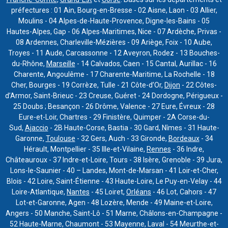
préfectures : 01 Ain, Bourg-en-Bresse - 02 Aisne, Laon - 03 Allier,
Moulins - 04 Alpes-de-Haute-Provence, Digne-les-Bains - 05
Hautes-Alpes, Gap - 06 Alpes-Maritimes, Nice - 07 Ardèche, Privas -
08 Ardennes, Charleville-Mézières - 09 Ariège, Foix - 10 Aube,
Troyes - 11 Aude, Carcassonne - 12 Aveyron, Rodez - 13 Bouches-
du-Rhône,
Marseille
- 14 Calvados, Caen - 15 Cantal, Aurillac - 16
Charente, Angoulême - 17 Charente-Maritime, La Rochelle - 18
Cher, Bourges - 19 Corrèze, Tulle - 21 Côte-d’Or,
Dijon
- 22 Côtes-
d’Armor, Saint-Brieuc - 23 Creuse, Guéret - 24 Dordogne, Périgueux -
25 Doubs ; Besançon - 26 Drôme, Valence - 27 Eure, Évreux - 28
Eure-et-Loir, Chartres - 29 Finistère, Quimper - 2A Corse-du-
Sud,
Ajaccio
- 2B Haute-Corse, Bastia - 30 Gard, Nîmes - 31 Haute-
Garonne,
Toulouse
- 32 Gers, Auch - 33 Gironde,
Bordeaux
- 34
Hérault, Montpellier - 35 Ille-et-Vilaine,
Rennes
- 36 Indre,
Châteauroux - 37 Indre-et-Loire, Tours - 38 Isère, Grenoble - 39 Jura,
Lons-le-Saunier - 40 – Landes, Mont-de-Marsan - 41 Loir-et-Cher,
Blois - 42 Loire, Saint-Étienne - 43 Haute-Loire, Le Puy-en-Velay - 44
Loire-Atlantique,
Nantes
- 45 Loiret,
Orléans
- 46 Lot, Cahors - 47
Lot-et-Garonne, Agen - 48 Lozère, Mende - 49 Maine-et-Loire,
Angers - 50 Manche, Saint-Lô - 51 Marne, Châlons-en-Champagne -
52 Haute-Marne, Chaumont - 53 Mayenne, Laval - 54 Meurthe-et-