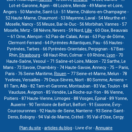
Lot-et-Garonne, Agen - 48 Lozère, Mende - 49 Maine-et-Loire,
Angers - 50 Manche, Saint-Lô - 51 Marne, Châlons-en-Champagne -
52 Haute-Marne, Chaumont - 53 Mayenne, Laval - 54 Meurthe-et-
Moselle, Nancy - 55 Meuse, Bar-le-Duc - 56 Morbihan, Vannes - 57
Moselle, Metz - 58 Nièvre, Nevers - 59 Nord,
Lille
- 60 Oise, Beauvais
– 61 Orne, Alençon - 62 Pas-de-Calais, Arras - 63 Puy-de-Dôme,
Clermont-Ferrand - 64 Pyrénées-Atlantiques, Pau - 65 Hautes-
Pyrénées, Tarbes - 66 Pyrénées-Orientales, Perpignan - 67 Bas-
Rhin,
Strasbourg
- 68 Haut-Rhin, Colmar – 69 Rhône,
Lyon
- 70
Haute-Saône, Vesoul – 71 Saône-et-Loire, Mâcon - 72 Sarthe, Le
Mans - 73 Savoie, Chambéry - 74 Haute-Savoie, Annecy - 75 – Paris,
Paris - 76 Seine-Maritime,
Rouen
– 77 Seine-et-Marne, Melun - 78
Yvelines, Versailles - 79 Deux-Sèvres, Niort - 80 Somme, Amiens –
81 Tarn, Albi - 82 Tarn-et-Garonne, Montauban - 83 Var, Toulon - 84
Vaucluse, Avignon - 85 Vendée, La Roche-sur-Yon - 86 Vienne,
Poitiers - 87 Haute-Vienne, Limoges - 88 Vosges, Épinal - 89 Yonne,
Auxerre - 90 Territoire de Belfort, Belfort - 91 Essonne, Évry-
Courcouronnes - 92 Hauts-de-Seine, Nanterre - 93 Seine-Saint-
Denis, Bobigny - 94 Val-de-Marne, Créteil - 95 Val-d’Oise, Cergy.
Plan du site
-
articles du blog
- Livre d'or -
Annuaire