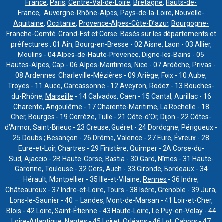
France
,
Paris
,
Centre-Val-de-Loire
,
Bretagne
,
Hauts-de-
France
,
Auvergne-Rhône-Alpes
,
Pays-de-la-Loire
,
Nouvelle-
Aquitaine
,
Occitanie
,
Provence-Alpes-Côte-D’azur
,
Bourgogne-
Franche-Comté
,
Grand-Est
et
Corse
. Basés sur les départements et
préfectures : 01 Ain, Bourg-en-Bresse - 02 Aisne, Laon - 03 Allier,
Moulins - 04 Alpes-de-Haute-Provence, Digne-les-Bains - 05
Hautes-Alpes, Gap - 06 Alpes-Maritimes, Nice - 07 Ardèche, Privas -
08 Ardennes, Charleville-Mézières - 09 Ariège, Foix - 10 Aube,
Troyes - 11 Aude, Carcassonne - 12 Aveyron, Rodez - 13 Bouches-
du-Rhône,
Marseille
- 14 Calvados, Caen - 15 Cantal, Aurillac - 16
Charente, Angoulême - 17 Charente-Maritime, La Rochelle - 18
Cher, Bourges - 19 Corrèze, Tulle - 21 Côte-d’Or,
Dijon
- 22 Côtes-
d’Armor, Saint-Brieuc - 23 Creuse, Guéret - 24 Dordogne, Périgueux -
25 Doubs ; Besançon - 26 Drôme, Valence - 27 Eure, Évreux - 28
Eure-et-Loir, Chartres - 29 Finistère, Quimper - 2A Corse-du-
Sud,
Ajaccio
- 2B Haute-Corse, Bastia - 30 Gard, Nîmes - 31 Haute-
Garonne,
Toulouse
- 32 Gers, Auch - 33 Gironde,
Bordeaux
- 34
Hérault, Montpellier - 35 Ille-et-Vilaine,
Rennes
- 36 Indre,
Châteauroux - 37 Indre-et-Loire, Tours - 38 Isère, Grenoble - 39 Jura,
Lons-le-Saunier - 40 – Landes, Mont-de-Marsan - 41 Loir-et-Cher,
Blois - 42 Loire, Saint-Étienne - 43 Haute-Loire, Le Puy-en-Velay - 44
Loire-Atlantique,
Nantes
- 45 Loiret,
Orléans
- 46 Lot, Cahors - 47