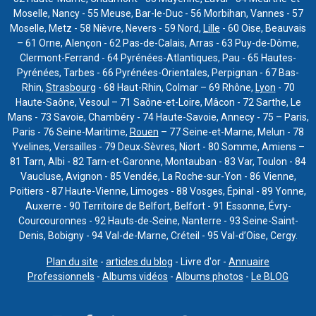
Moselle, Nancy - 55 Meuse, Bar-le-Duc - 56 Morbihan, Vannes - 57
Moselle, Metz - 58 Nièvre, Nevers - 59 Nord,
Lille
- 60 Oise, Beauvais
– 61 Orne, Alençon - 62 Pas-de-Calais, Arras - 63 Puy-de-Dôme,
Clermont-Ferrand - 64 Pyrénées-Atlantiques, Pau - 65 Hautes-
Pyrénées, Tarbes - 66 Pyrénées-Orientales, Perpignan - 67 Bas-
Rhin,
Strasbourg
- 68 Haut-Rhin, Colmar – 69 Rhône,
Lyon
- 70
Haute-Saône, Vesoul – 71 Saône-et-Loire, Mâcon - 72 Sarthe, Le
Mans - 73 Savoie, Chambéry - 74 Haute-Savoie, Annecy - 75 – Paris,
Paris - 76 Seine-Maritime,
Rouen
– 77 Seine-et-Marne, Melun - 78
Yvelines, Versailles - 79 Deux-Sèvres, Niort - 80 Somme, Amiens –
81 Tarn, Albi - 82 Tarn-et-Garonne, Montauban - 83 Var, Toulon - 84
Vaucluse, Avignon - 85 Vendée, La Roche-sur-Yon - 86 Vienne,
Poitiers - 87 Haute-Vienne, Limoges - 88 Vosges, Épinal - 89 Yonne,
Auxerre - 90 Territoire de Belfort, Belfort - 91 Essonne, Évry-
Courcouronnes - 92 Hauts-de-Seine, Nanterre - 93 Seine-Saint-
Denis, Bobigny - 94 Val-de-Marne, Créteil - 95 Val-d’Oise, Cergy.
Plan du site
-
articles du blog
- Livre d'or -
Annuaire
Professionnels
-
Albums vidéos
-
Albums photos
-
Le BLOG