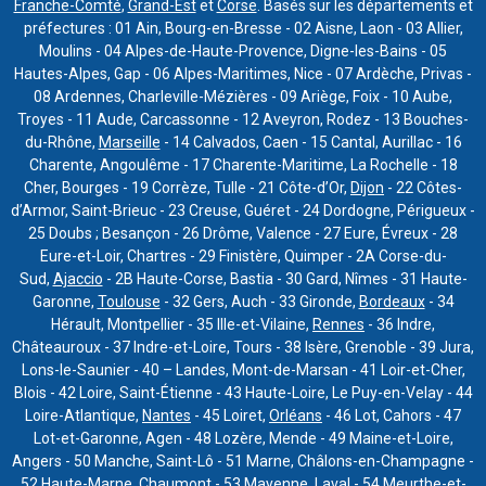
Franche-Comté
,
Grand-Est
et
Corse
. Basés sur les départements et
préfectures : 01 Ain, Bourg-en-Bresse - 02 Aisne, Laon - 03 Allier,
Moulins - 04 Alpes-de-Haute-Provence, Digne-les-Bains - 05
Hautes-Alpes, Gap - 06 Alpes-Maritimes, Nice - 07 Ardèche, Privas -
08 Ardennes, Charleville-Mézières - 09 Ariège, Foix - 10 Aube,
Troyes - 11 Aude, Carcassonne - 12 Aveyron, Rodez - 13 Bouches-
du-Rhône,
Marseille
- 14 Calvados, Caen - 15 Cantal, Aurillac - 16
Charente, Angoulême - 17 Charente-Maritime, La Rochelle - 18
Cher, Bourges - 19 Corrèze, Tulle - 21 Côte-d’Or,
Dijon
- 22 Côtes-
d’Armor, Saint-Brieuc - 23 Creuse, Guéret - 24 Dordogne, Périgueux -
25 Doubs ; Besançon - 26 Drôme, Valence - 27 Eure, Évreux - 28
Eure-et-Loir, Chartres - 29 Finistère, Quimper - 2A Corse-du-
Sud,
Ajaccio
- 2B Haute-Corse, Bastia - 30 Gard, Nîmes - 31 Haute-
Garonne,
Toulouse
- 32 Gers, Auch - 33 Gironde,
Bordeaux
- 34
Hérault, Montpellier - 35 Ille-et-Vilaine,
Rennes
- 36 Indre,
Châteauroux - 37 Indre-et-Loire, Tours - 38 Isère, Grenoble - 39 Jura,
Lons-le-Saunier - 40 – Landes, Mont-de-Marsan - 41 Loir-et-Cher,
Blois - 42 Loire, Saint-Étienne - 43 Haute-Loire, Le Puy-en-Velay - 44
Loire-Atlantique,
Nantes
- 45 Loiret,
Orléans
- 46 Lot, Cahors - 47
Lot-et-Garonne, Agen - 48 Lozère, Mende - 49 Maine-et-Loire,
Angers - 50 Manche, Saint-Lô - 51 Marne, Châlons-en-Champagne -
52 Haute-Marne, Chaumont - 53 Mayenne, Laval - 54 Meurthe-et-