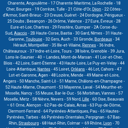
Charente, Angoulême - 17 Charente-Maritime, La Rochelle - 18
Cher, Bourges - 19 Corrèze, Tulle - 21 Côte-d’Or,
Dijon
- 22 Côtes-
d’Armor, Saint-Brieuc - 23 Creuse, Guéret - 24 Dordogne, Périgueux -
25 Doubs ; Besançon - 26 Drôme, Valence - 27 Eure, Évreux - 28
Eure-et-Loir, Chartres - 29 Finistère, Quimper - 2A Corse-du-
Sud,
Ajaccio
- 2B Haute-Corse, Bastia - 30 Gard, Nîmes - 31 Haute-
Garonne,
Toulouse
- 32 Gers, Auch - 33 Gironde,
Bordeaux
- 34
Hérault, Montpellier - 35 Ille-et-Vilaine,
Rennes
- 36 Indre,
Châteauroux - 37 Indre-et-Loire, Tours - 38 Isère, Grenoble - 39 Jura,
Lons-le-Saunier - 40 – Landes, Mont-de-Marsan - 41 Loir-et-Cher,
Blois - 42 Loire, Saint-Étienne - 43 Haute-Loire, Le Puy-en-Velay - 44
Loire-Atlantique,
Nantes
- 45 Loiret,
Orléans
- 46 Lot, Cahors - 47
Lot-et-Garonne, Agen - 48 Lozère, Mende - 49 Maine-et-Loire,
Angers - 50 Manche, Saint-Lô - 51 Marne, Châlons-en-Champagne -
52 Haute-Marne, Chaumont - 53 Mayenne, Laval - 54 Meurthe-et-
Moselle, Nancy - 55 Meuse, Bar-le-Duc - 56 Morbihan, Vannes - 57
Moselle, Metz - 58 Nièvre, Nevers - 59 Nord,
Lille
- 60 Oise, Beauvais
– 61 Orne, Alençon - 62 Pas-de-Calais, Arras - 63 Puy-de-Dôme,
Clermont-Ferrand - 64 Pyrénées-Atlantiques, Pau - 65 Hautes-
Pyrénées, Tarbes - 66 Pyrénées-Orientales, Perpignan - 67 Bas-
Rhin,
Strasbourg
- 68 Haut-Rhin, Colmar – 69 Rhône,
Lyon
- 70