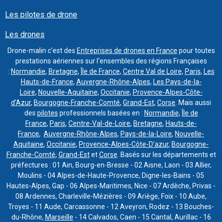
Les pilotes de drone
Les drones
Drone-malin c'est des
Entreprises de drones en France
pour toutes
prestations aériennes sur l'ensembles des régions Françaises
:
Normandie
,
Bretagne
,
Île de France
,
Centre Val de Loire
,
Paris
,
Les
Hauts-de-France
,
Auvergne-Rhône-Alpes
,
Les Pays-de-la-
Loire
,
Nouvelle-Aquitaine
,
Occitanie
,
Provence-Alpes-Côte-
d’Azur
,
Bourgogne-Franche-Comté
,
Grand-Est
,
Corse
. Mais aussi
des
pilotes
professionnels basées en :
Normandie
,
Île de
France
,
Paris
,
Centre-Val-de-Loire
,
Bretagne
,
Hauts-de-
France
,
Auvergne-Rhône-Alpes
,
Pays-de-la-Loire
,
Nouvelle-
Aquitaine
,
Occitanie
,
Provence-Alpes-Côte-D’azur
,
Bourgogne-
Franche-Comté
,
Grand-Est
et
Corse
. Basés sur les départements et
préfectures : 01 Ain, Bourg-en-Bresse - 02 Aisne, Laon - 03 Allier,
Moulins - 04 Alpes-de-Haute-Provence, Digne-les-Bains - 05
Hautes-Alpes, Gap - 06 Alpes-Maritimes, Nice - 07 Ardèche, Privas -
08 Ardennes, Charleville-Mézières - 09 Ariège, Foix - 10 Aube,
Troyes - 11 Aude, Carcassonne - 12 Aveyron, Rodez - 13 Bouches-
du-Rhône,
Marseille
- 14 Calvados, Caen - 15 Cantal, Aurillac - 16