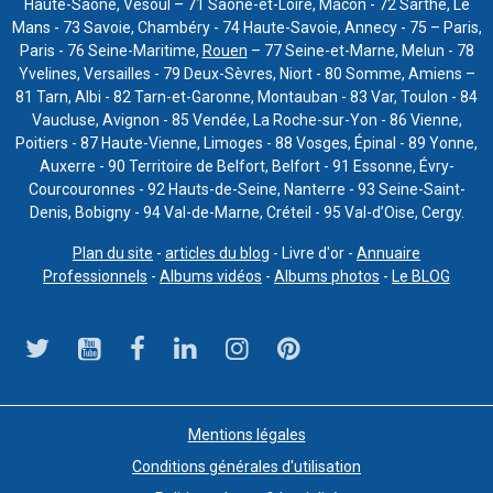
Haute-Saône, Vesoul – 71 Saône-et-Loire, Mâcon - 72 Sarthe, Le
Mans - 73 Savoie, Chambéry - 74 Haute-Savoie, Annecy - 75 – Paris,
Paris - 76 Seine-Maritime,
Rouen
– 77 Seine-et-Marne, Melun - 78
Yvelines, Versailles - 79 Deux-Sèvres, Niort - 80 Somme, Amiens –
81 Tarn, Albi - 82 Tarn-et-Garonne, Montauban - 83 Var, Toulon - 84
Vaucluse, Avignon - 85 Vendée, La Roche-sur-Yon - 86 Vienne,
Poitiers - 87 Haute-Vienne, Limoges - 88 Vosges, Épinal - 89 Yonne,
Auxerre - 90 Territoire de Belfort, Belfort - 91 Essonne, Évry-
Courcouronnes - 92 Hauts-de-Seine, Nanterre - 93 Seine-Saint-
Denis, Bobigny - 94 Val-de-Marne, Créteil - 95 Val-d’Oise, Cergy.
Plan du site
-
articles du blog
- Livre d'or -
Annuaire
Professionnels
-
Albums vidéos
-
Albums photos
-
Le BLOG
Mentions légales
Conditions générales d'utilisation