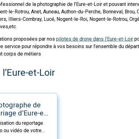
fessionnel de la photographie de l’Eure-et-Loir et pouvant int
ent-le-Rotrou, Anet, Auneau, Authon-du-Perche, Bonneval, Brou,
liers, Illiers-Combray, Lucé, Nogent-le-Roi, Nogent-le-Rotrou, O
ves,etc.
ations proposées par nos
pilotes de drone dans l’Eure-et-Loir
po
re service pour répondre à vos besoins sur l’ensemble du départ
ent corps de métiers
l’Eure-et-Loir
otographe de
iage d’Eure-et-
r
isation du reportage
o ou vidéo de votre
age dans l’Eure-et-Loir,