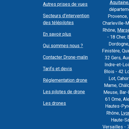
Aquitaine
Autres prises de vues
départeme
Secteurs d'intervention
Provence, 
des télépilotes
Charleville-
Rhône,
Marse
En savoir plus
- 18 Cher, 
Dordogne,
Qui sommes nous ?
Finistère, Q
Contacter Drone-malin
32 Gers, Au
Indre-et-Loi
Tarifs et devis
Blois - 42 L
Lot, Caho
Réglementation drone
Marne, Châl
Les pilotes de drone
Meuse, Bar-l
61 Orne, Al
Les drones
Hautes-Pyré
Rhône,
Lyo
Haute-Sa
Versailles - 