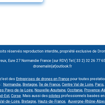
st important de choisir
eilleur photographe
 immortaliser le plus
 jour de votre vie en
 proposant des
tations
onnalisées.
oits réservés reproduction interdite, propriété exclusive de Dro
ux, Eure 27 Normandie France (sur RDV) Tel:( 33 2) 32 26 77 65 
dronemalin(at)outlook.fr
 c'est des
Entreprises de drones en France
pour toutes prestati
 :
Normandie
,
Bretagne
,
Île de France
,
Centre Val de Loire
,
Paris
es Pays-de-la-Loire
,
Nouvelle-Aquitaine
,
Occitanie
,
Provence-Al
nd-Est
,
Corse
. Mais aussi des
pilotes
professionnels basées en
Val-de-Loire
,
Bretagne
,
Hauts-de-France
,
Auvergne-Rhône-Alpe