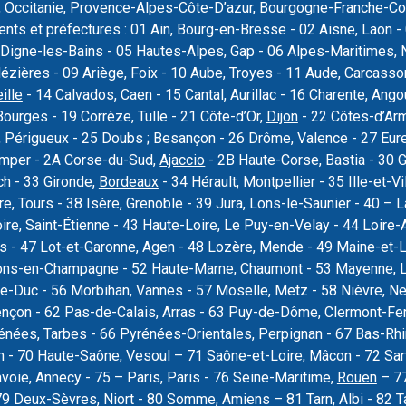
,
Occitanie
,
Provence-Alpes-Côte-D’azur
,
Bourgogne-Franche-C
nts et préfectures : 01 Ain, Bourg-en-Bresse - 02 Aisne, Laon - 
Digne-les-Bains - 05 Hautes-Alpes, Gap - 06 Alpes-Maritimes, N
Mézières - 09 Ariège, Foix - 10 Aube, Troyes - 11 Aude, Carcas
ille
- 14 Calvados, Caen - 15 Cantal, Aurillac - 16 Charente, Ang
Bourges - 19 Corrèze, Tulle - 21 Côte-d’Or,
Dijon
- 22 Côtes-d’Armo
 Périgueux - 25 Doubs ; Besançon - 26 Drôme, Valence - 27 Eure, 
uimper - 2A Corse-du-Sud,
Ajaccio
- 2B Haute-Corse, Bastia - 30 
ch - 33 Gironde,
Bordeaux
- 34 Hérault, Montpellier - 35 Ille-et-Vi
re, Tours - 38 Isère, Grenoble - 39 Jura, Lons-le-Saunier - 40 –
oire, Saint-Étienne - 43 Haute-Loire, Le Puy-en-Velay - 44 Loire-
rs - 47 Lot-et-Garonne, Agen - 48 Lozère, Mende - 49 Maine-et-L
ons-en-Champagne - 52 Haute-Marne, Chaumont - 53 Mayenne, La
e-Duc - 56 Morbihan, Vannes - 57 Moselle, Metz - 58 Nièvre, Ne
ençon - 62 Pas-de-Calais, Arras - 63 Puy-de-Dôme, Clermont-Fer
nées, Tarbes - 66 Pyrénées-Orientales, Perpignan - 67 Bas-Rhi
n
- 70 Haute-Saône, Vesoul – 71 Saône-et-Loire, Mâcon - 72 Sar
voie, Annecy - 75 – Paris, Paris - 76 Seine-Maritime,
Rouen
– 77
79 Deux-Sèvres, Niort - 80 Somme, Amiens – 81 Tarn, Albi - 82 T