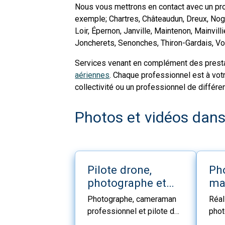
Nous vous mettrons en contact avec un pro
exemple; Chartres, Châteaudun, Dreux, Nog
Loir, Épernon, Janville, Maintenon, Mainvil
Joncherets, Senonches, Thiron-Gardais, Vo
Services venant en complément des prest
aériennes
. Chaque professionnel est à vot
collectivité ou un professionnel de différ
Photos et vidéos dans 
Pilote drone,
Ph
photographe et
mar
cameraman Eure
Loi
Photographe, cameraman
Réal
et Loir
professionnel et pilote de
phot
drone pour vos prise de
mari