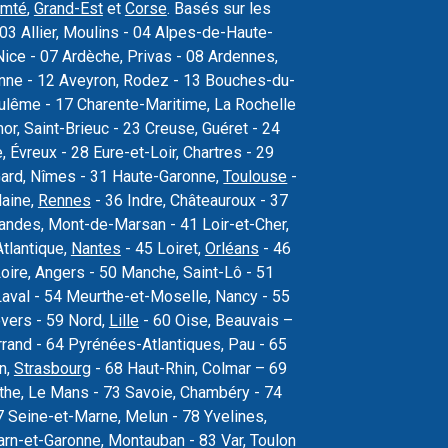
omté
,
Grand-Est
et
Corse
. Basés sur les
03 Allier, Moulins - 04 Alpes-de-Haute-
ice - 07 Ardèche, Privas - 08 Ardennes,
sonne - 12 Aveyron, Rodez - 13 Bouches-du-
oulême - 17 Charente-Maritime, La Rochelle
r, Saint-Brieuc - 23 Creuse, Guéret - 24
Évreux - 28 Eure-et-Loir, Chartres - 29
Gard, Nîmes - 31 Haute-Garonne,
Toulouse
-
laine,
Rennes
- 36 Indre, Châteauroux - 37
 Landes, Mont-de-Marsan - 41 Loir-et-Cher,
Atlantique,
Nantes
- 45 Loiret,
Orléans
- 46
oire, Angers - 50 Manche, Saint-Lô - 51
val - 54 Meurthe-et-Moselle, Nancy - 55
vers - 59 Nord,
Lille
- 60 Oise, Beauvais –
rand - 64 Pyrénées-Atlantiques, Pau - 65
n,
Strasbourg
- 68 Haut-Rhin, Colmar – 69
the, Le Mans - 73 Savoie, Chambéry - 74
 Seine-et-Marne, Melun - 78 Yvelines,
arn-et-Garonne, Montauban - 83 Var, Toulon