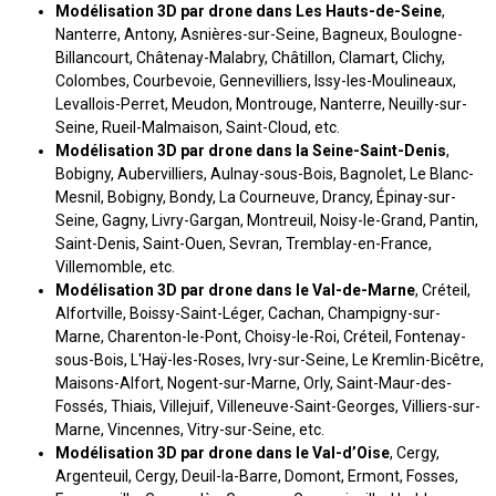
Modélisation 3D par drone dans Les Hauts-de-Seine
,
Nanterre, Antony, Asnières-sur-Seine, Bagneux, Boulogne-
Billancourt, Châtenay-Malabry, Châtillon, Clamart, Clichy,
Colombes, Courbevoie, Gennevilliers, Issy-les-Moulineaux,
Levallois-Perret, Meudon, Montrouge, Nanterre, Neuilly-sur-
Seine, Rueil-Malmaison, Saint-Cloud, etc.
Modélisation 3D par drone dans la Seine-Saint-Denis
,
Bobigny, Aubervilliers, Aulnay-sous-Bois, Bagnolet, Le Blanc-
Mesnil, Bobigny, Bondy, La Courneuve, Drancy, Épinay-sur-
Seine, Gagny, Livry-Gargan, Montreuil, Noisy-le-Grand, Pantin,
Saint-Denis, Saint-Ouen, Sevran, Tremblay-en-France,
Villemomble, etc.
Modélisation 3D par drone dans le Val-de-Marne
, Créteil,
Alfortville, Boissy-Saint-Léger, Cachan, Champigny-sur-
Marne, Charenton-le-Pont, Choisy-le-Roi, Créteil, Fontenay-
sous-Bois, L'Haÿ-les-Roses, Ivry-sur-Seine, Le Kremlin-Bicêtre,
Maisons-Alfort, Nogent-sur-Marne, Orly, Saint-Maur-des-
Fossés, Thiais, Villejuif, Villeneuve-Saint-Georges, Villiers-sur-
Marne, Vincennes, Vitry-sur-Seine, etc.
Modélisation 3D par drone dans le Val-d’Oise
, Cergy,
Argenteuil, Cergy, Deuil-la-Barre, Domont, Ermont, Fosses,