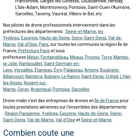
Franconville, Garges-lès-Gonesse, Goussainville, Herblay,
L'Isle-Adam, Montmorency, Pontoise, Saint-Ouen-l'Aumône,
Sarcelles, Taverny, Vauréal, Villiers-le-Bel, etc.
Nos pilotes de drone professionnels interviennent dans les
préfectures des départements :
Seine-et-Marne
,
les
Yvelines
,
Essonne
,
Hauts-de-Seine
,
Seine-Saint-Denis
,
Val-de-
Marne
,
Val-d’Oise
,
Paris
, sur toutes les communes la région Île de
France,
Préfecture Paris
et sous
préfectures
Melun
,
Fontainebleau
,
Meaux
,
Provins
,
Torcy
,
Mantes-
la-Jolie
,
Rambouillet
,
Saint-Germain-en-
Laye
,
Versailles
,
Étampes
,
Évry
,
Palaiseau
,
Antony
,
Boulogne-
Billancourt
,
Nanterre
,
Bobigny
,
Le Raincy
,
Saint-Denis
,
Créteil
,
L'Haÿ-
les-Roses
,
Nogent-sur-
Marne
,
Cergy
;
Argenteuil
,
Pontoise
,
Sarcelles
.
Drone-malin c'est des entreprises de drones en
Île de France
pour
toutes prestations aériennes sur l'ensembles des départements
:
Région Parisienne
,
Yvelines
,
Essonne
,
Hauts-de-Seine
,
Seine-
Saint-Denis
,
Val-de-Marne
,
Val-d’Oise
et
Seine-et-Marne
.
Combien coute une