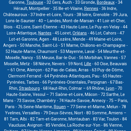
Garonne,
Toulouse
- 32 Gers, Auch - 33 Gironde,
Bordeaux
- 34
Hérault, Montpellier - 35 Ille-et-Vilaine,
Rennes
- 36 Indre,
Châteauroux - 37 Indre-et-Loire, Tours - 38 Isère, Grenoble - 39 Jura,
Lons-le-Saunier - 40 – Landes, Mont-de-Marsan - 41 Loir-et-Cher,
Blois - 42 Loire, Saint-Étienne - 43 Haute-Loire, Le Puy-en-Velay - 44
Loire-Atlantique,
Nantes
- 45 Loiret,
Orléans
- 46 Lot, Cahors - 47
Lot-et-Garonne, Agen - 48 Lozère, Mende - 49 Maine-et-Loire,
Angers - 50 Manche, Saint-Lô - 51 Marne, Châlons-en-Champagne -
52 Haute-Marne, Chaumont - 53 Mayenne, Laval - 54 Meurthe-et-
Moselle, Nancy - 55 Meuse, Bar-le-Duc - 56 Morbihan, Vannes - 57
Moselle, Metz - 58 Nièvre, Nevers - 59 Nord,
Lille
- 60 Oise, Beauvais
– 61 Orne, Alençon - 62 Pas-de-Calais, Arras - 63 Puy-de-Dôme,
Clermont-Ferrand - 64 Pyrénées-Atlantiques, Pau - 65 Hautes-
Pyrénées, Tarbes - 66 Pyrénées-Orientales, Perpignan - 67 Bas-
Rhin,
Strasbourg
- 68 Haut-Rhin, Colmar – 69 Rhône,
Lyon
- 70
Haute-Saône, Vesoul – 71 Saône-et-Loire, Mâcon - 72 Sarthe, Le
Mans - 73 Savoie, Chambéry - 74 Haute-Savoie, Annecy - 75 – Paris,
Paris - 76 Seine-Maritime,
Rouen
– 77 Seine-et-Marne, Melun - 78
Yvelines, Versailles - 79 Deux-Sèvres, Niort - 80 Somme, Amiens –
81 Tarn, Albi - 82 Tarn-et-Garonne, Montauban - 83 Var, Toulon - 84
Vaucluse, Avignon - 85 Vendée, La Roche-sur-Yon - 86 Vienne,