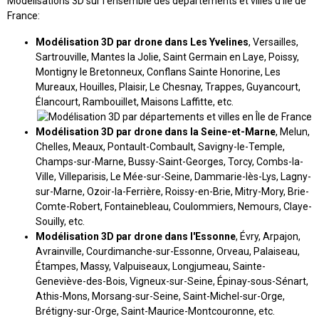
Modélisations 3D sur l’ensemble des départements et villes d'Île de
France:
Modélisation 3D par drone dans Les Yvelines
, Versailles,
Sartrouville, Mantes la Jolie, Saint Germain en Laye, Poissy,
Montigny le Bretonneux, Conflans Sainte Honorine, Les
Mureaux, Houilles, Plaisir, Le Chesnay, Trappes, Guyancourt,
Élancourt, Rambouillet, Maisons Laffitte, etc.
Modélisation 3D par drone dans la Seine-et-Marne
, Melun,
Chelles, Meaux, Pontault-Combault, Savigny-le-Temple,
Champs-sur-Marne, Bussy-Saint-Georges, Torcy, Combs-la-
Ville, Villeparisis, Le Mée-sur-Seine, Dammarie-lès-Lys, Lagny-
sur-Marne, Ozoir-la-Ferrière, Roissy-en-Brie, Mitry-Mory, Brie-
Comte-Robert, Fontainebleau, Coulommiers, Nemours, Claye-
Souilly, etc.
Modélisation 3D par drone dans l'Essonne
, Évry, Arpajon,
Avrainville, Courdimanche-sur-Essonne, Orveau, Palaiseau,
Étampes, Massy, Valpuiseaux, Longjumeau, Sainte-
Geneviève-des-Bois, Vigneux-sur-Seine, Épinay-sous-Sénart,
Athis-Mons, Morsang-sur-Seine, Saint-Michel-sur-Orge,
Brétigny-sur-Orge, Saint-Maurice-Montcouronne, etc.