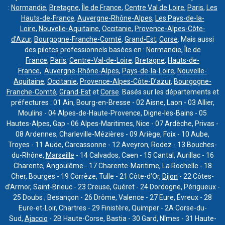
:
Normandie
,
Bretagne
,
Île de France
,
Centre Val de Loire
,
Paris
,
Les
Hauts-de-France
,
Auvergne-Rhône-Alpes
,
Les Pays-de-la-
Loire
,
Nouvelle-Aquitaine
,
Occitanie
,
Provence-Alpes-Côte-
d’Azur
,
Bourgogne-Franche-Comté
,
Grand-Est
,
Corse
. Mais aussi
des
pilotes
professionnels basées en :
Normandie
,
Île de
France
,
Paris
,
Centre-Val-de-Loire
,
Bretagne
,
Hauts-de-
France
,
Auvergne-Rhône-Alpes
,
Pays-de-la-Loire
,
Nouvelle-
Aquitaine
,
Occitanie
,
Provence-Alpes-Côte-D’azur
,
Bourgogne-
Franche-Comté
,
Grand-Est
et
Corse
. Basés sur les départements et
préfectures : 01 Ain, Bourg-en-Bresse - 02 Aisne, Laon - 03 Allier,
Moulins - 04 Alpes-de-Haute-Provence, Digne-les-Bains - 05
Hautes-Alpes, Gap - 06 Alpes-Maritimes, Nice - 07 Ardèche, Privas -
08 Ardennes, Charleville-Mézières - 09 Ariège, Foix - 10 Aube,
Troyes - 11 Aude, Carcassonne - 12 Aveyron, Rodez - 13 Bouches-
du-Rhône,
Marseille
- 14 Calvados, Caen - 15 Cantal, Aurillac - 16
Charente, Angoulême - 17 Charente-Maritime, La Rochelle - 18
Cher, Bourges - 19 Corrèze, Tulle - 21 Côte-d’Or,
Dijon
- 22 Côtes-
d’Armor, Saint-Brieuc - 23 Creuse, Guéret - 24 Dordogne, Périgueux -
25 Doubs ; Besançon - 26 Drôme, Valence - 27 Eure, Évreux - 28
Eure-et-Loir, Chartres - 29 Finistère, Quimper - 2A Corse-du-
Sud,
Ajaccio
- 2B Haute-Corse, Bastia - 30 Gard, Nîmes - 31 Haute-