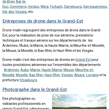
de Briey
,
Bar-le-
Duc
,
Commercy
,
Verdun
,
Metz
,
Forbach
,
Sarrebourg
,
Sarreguemines
,
Dié-des-Vosges
, etc.
Entreprises de drone dans le Grand-Est
Drone-malin regroupent des entreprises de drone dans le Grand-
Est, pour la réalisation de prise de vue aérienne, prestations
techniques et travaux aériens sur les départements de : les
Ardennes, l’Aube, la Marne, la Haute-Marne, la Meurthe-et-Moselle,
la Meuse, la Moselle, le Bas-Rhin, le Haut-Rhin et les Vosges.
Drone-malin c'est des entreprises de drones en
Grand-Est
pour
toutes prestations aériennes sur l'ensembles des départements
:
Ardennes
,
Aube
,
Marne
,
Haute-Marne
,
Meuse
,
Meurthe-et-
Moselle
,
Moselle
,
Bas-Rhin
,
Haut-Rhin
,
Vosges
,
Alsace
,
Lorraine
et la
préfecture
Strasbourg
.
Photographe dans le Grand-Est
Des photographes ou
vidéastes professionnels en
région Grand-Est, sélectionnés