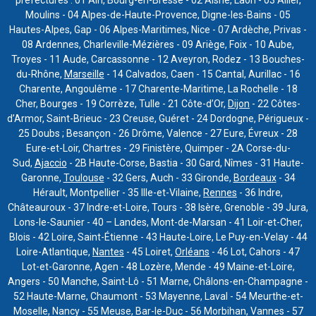
préfectures : 01 Ain, Bourg-en-Bresse - 02 Aisne, Laon - 03 Allier,
Moulins - 04 Alpes-de-Haute-Provence, Digne-les-Bains - 05
Hautes-Alpes, Gap - 06 Alpes-Maritimes, Nice - 07 Ardèche, Privas -
08 Ardennes, Charleville-Mézières - 09 Ariège, Foix - 10 Aube,
Troyes - 11 Aude, Carcassonne - 12 Aveyron, Rodez - 13 Bouches-
du-Rhône,
Marseille
- 14 Calvados, Caen - 15 Cantal, Aurillac - 16
Charente, Angoulême - 17 Charente-Maritime, La Rochelle - 18
Cher, Bourges - 19 Corrèze, Tulle - 21 Côte-d’Or,
Dijon
- 22 Côtes-
d’Armor, Saint-Brieuc - 23 Creuse, Guéret - 24 Dordogne, Périgueux -
25 Doubs ; Besançon - 26 Drôme, Valence - 27 Eure, Évreux - 28
Eure-et-Loir, Chartres - 29 Finistère, Quimper - 2A Corse-du-
Sud,
Ajaccio
- 2B Haute-Corse, Bastia - 30 Gard, Nîmes - 31 Haute-
Garonne,
Toulouse
- 32 Gers, Auch - 33 Gironde,
Bordeaux
- 34
Hérault, Montpellier - 35 Ille-et-Vilaine,
Rennes
- 36 Indre,
Châteauroux - 37 Indre-et-Loire, Tours - 38 Isère, Grenoble - 39 Jura,
Lons-le-Saunier - 40 – Landes, Mont-de-Marsan - 41 Loir-et-Cher,
Blois - 42 Loire, Saint-Étienne - 43 Haute-Loire, Le Puy-en-Velay - 44
Loire-Atlantique,
Nantes
- 45 Loiret,
Orléans
- 46 Lot, Cahors - 47
Lot-et-Garonne, Agen - 48 Lozère, Mende - 49 Maine-et-Loire,
Angers - 50 Manche, Saint-Lô - 51 Marne, Châlons-en-Champagne -
52 Haute-Marne, Chaumont - 53 Mayenne, Laval - 54 Meurthe-et-
Moselle, Nancy - 55 Meuse, Bar-le-Duc - 56 Morbihan, Vannes - 57