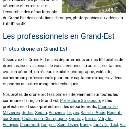
aérienne et terrestre sur
l’ensemble des départements
du Grand Est des captations d’images, photographies ou vidéos en
full HD ou 4K.
Les professionnels en Grand-Est
Pilotes drone en Grand Est
Découvrez Le Grand Est et ses départements ou nos télépilotes de
drone réalises vos prises de vues aériennes ou autres prestations
avec un aéronef, un réseau de pilote, photographe, vidéaste,
cameraman professionnels pour toute captation d'images, vidéos
et photos ou autres imageries techniques.
Nos pilotes de drone professionnels interviennent sur toutes les
communes la région Grand Est,
Préfecture Strasbourg
et les
preféctures et sous-préfectures des départements,
Charleville-
Mézières
,
Rethel
,
Sedan
,
Vouziers
,
Troyes
,
Bar-sur-Aube
,
Nogent-
sur-Seine
,
Châlons-en-Champagne
,
Épernay
,
Reims
,
Vitry-le-
François
,
Chaumont
,
Langres
,
Saint-Dizier
,
Nancy
,
Lunéville
,
Toul
,
Val