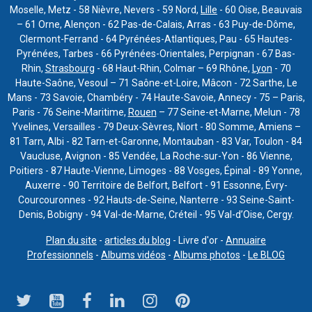
Moselle, Metz - 58 Nièvre, Nevers - 59 Nord,
Lille
- 60 Oise, Beauvais
– 61 Orne, Alençon - 62 Pas-de-Calais, Arras - 63 Puy-de-Dôme,
Clermont-Ferrand - 64 Pyrénées-Atlantiques, Pau - 65 Hautes-
Pyrénées, Tarbes - 66 Pyrénées-Orientales, Perpignan - 67 Bas-
Rhin,
Strasbourg
- 68 Haut-Rhin, Colmar – 69 Rhône,
Lyon
- 70
Haute-Saône, Vesoul – 71 Saône-et-Loire, Mâcon - 72 Sarthe, Le
Mans - 73 Savoie, Chambéry - 74 Haute-Savoie, Annecy - 75 – Paris,
Paris - 76 Seine-Maritime,
Rouen
– 77 Seine-et-Marne, Melun - 78
Yvelines, Versailles - 79 Deux-Sèvres, Niort - 80 Somme, Amiens –
81 Tarn, Albi - 82 Tarn-et-Garonne, Montauban - 83 Var, Toulon - 84
Vaucluse, Avignon - 85 Vendée, La Roche-sur-Yon - 86 Vienne,
Poitiers - 87 Haute-Vienne, Limoges - 88 Vosges, Épinal - 89 Yonne,
Auxerre - 90 Territoire de Belfort, Belfort - 91 Essonne, Évry-
Courcouronnes - 92 Hauts-de-Seine, Nanterre - 93 Seine-Saint-
Denis, Bobigny - 94 Val-de-Marne, Créteil - 95 Val-d’Oise, Cergy.
Plan du site
-
articles du blog
- Livre d'or -
Annuaire
Professionnels
-
Albums vidéos
-
Albums photos
-
Le BLOG