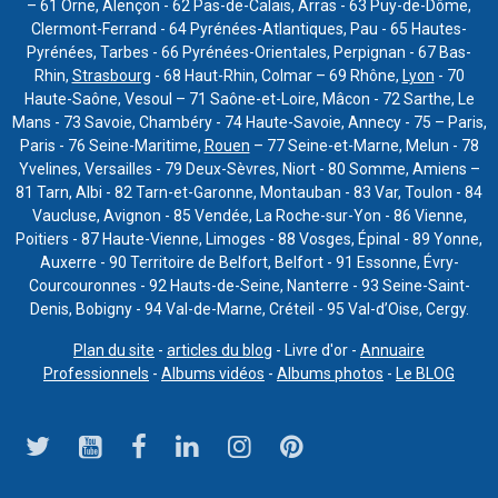
– 61 Orne, Alençon - 62 Pas-de-Calais, Arras - 63 Puy-de-Dôme,
Clermont-Ferrand - 64 Pyrénées-Atlantiques, Pau - 65 Hautes-
Pyrénées, Tarbes - 66 Pyrénées-Orientales, Perpignan - 67 Bas-
Rhin,
Strasbourg
- 68 Haut-Rhin, Colmar – 69 Rhône,
Lyon
- 70
Haute-Saône, Vesoul – 71 Saône-et-Loire, Mâcon - 72 Sarthe, Le
Mans - 73 Savoie, Chambéry - 74 Haute-Savoie, Annecy - 75 – Paris,
Paris - 76 Seine-Maritime,
Rouen
– 77 Seine-et-Marne, Melun - 78
Yvelines, Versailles - 79 Deux-Sèvres, Niort - 80 Somme, Amiens –
81 Tarn, Albi - 82 Tarn-et-Garonne, Montauban - 83 Var, Toulon - 84
Vaucluse, Avignon - 85 Vendée, La Roche-sur-Yon - 86 Vienne,
Poitiers - 87 Haute-Vienne, Limoges - 88 Vosges, Épinal - 89 Yonne,
Auxerre - 90 Territoire de Belfort, Belfort - 91 Essonne, Évry-
Courcouronnes - 92 Hauts-de-Seine, Nanterre - 93 Seine-Saint-
Denis, Bobigny - 94 Val-de-Marne, Créteil - 95 Val-d’Oise, Cergy.
Plan du site
-
articles du blog
- Livre d'or -
Annuaire
Professionnels
-
Albums vidéos
-
Albums photos
-
Le BLOG