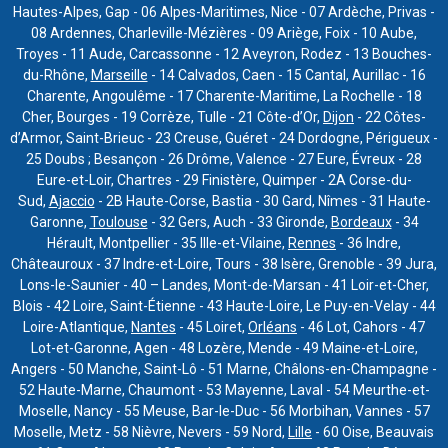
Hautes-Alpes, Gap - 06 Alpes-Maritimes, Nice - 07 Ardèche, Privas -
08 Ardennes, Charleville-Mézières - 09 Ariège, Foix - 10 Aube,
Troyes - 11 Aude, Carcassonne - 12 Aveyron, Rodez - 13 Bouches-
du-Rhône,
Marseille
- 14 Calvados, Caen - 15 Cantal, Aurillac - 16
Charente, Angoulême - 17 Charente-Maritime, La Rochelle - 18
Cher, Bourges - 19 Corrèze, Tulle - 21 Côte-d’Or,
Dijon
- 22 Côtes-
d’Armor, Saint-Brieuc - 23 Creuse, Guéret - 24 Dordogne, Périgueux -
25 Doubs ; Besançon - 26 Drôme, Valence - 27 Eure, Évreux - 28
Eure-et-Loir, Chartres - 29 Finistère, Quimper - 2A Corse-du-
Sud,
Ajaccio
- 2B Haute-Corse, Bastia - 30 Gard, Nîmes - 31 Haute-
Garonne,
Toulouse
- 32 Gers, Auch - 33 Gironde,
Bordeaux
- 34
Hérault, Montpellier - 35 Ille-et-Vilaine,
Rennes
- 36 Indre,
Châteauroux - 37 Indre-et-Loire, Tours - 38 Isère, Grenoble - 39 Jura,
Lons-le-Saunier - 40 – Landes, Mont-de-Marsan - 41 Loir-et-Cher,
Blois - 42 Loire, Saint-Étienne - 43 Haute-Loire, Le Puy-en-Velay - 44
Loire-Atlantique,
Nantes
- 45 Loiret,
Orléans
- 46 Lot, Cahors - 47
Lot-et-Garonne, Agen - 48 Lozère, Mende - 49 Maine-et-Loire,
Angers - 50 Manche, Saint-Lô - 51 Marne, Châlons-en-Champagne -
52 Haute-Marne, Chaumont - 53 Mayenne, Laval - 54 Meurthe-et-
Moselle, Nancy - 55 Meuse, Bar-le-Duc - 56 Morbihan, Vannes - 57
Moselle, Metz - 58 Nièvre, Nevers - 59 Nord,
Lille
- 60 Oise, Beauvais