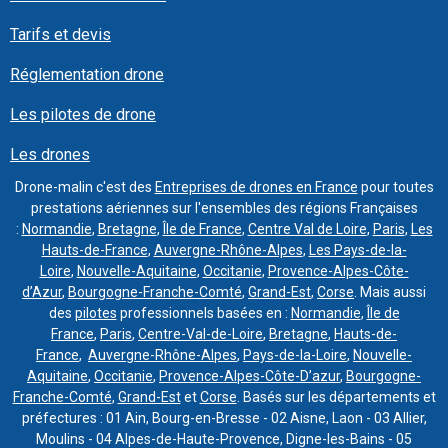
Tarifs et devis
Réglementation drone
Les pilotes de drone
Les drones
Drone-malin c'est des
Entreprises de drones en France
pour toutes
prestations aériennes sur l'ensembles des régions Françaises
:
Normandie
,
Bretagne
,
Île de France
,
Centre Val de Loire
,
Paris
,
Les
Hauts-de-France
,
Auvergne-Rhône-Alpes
,
Les Pays-de-la-
Loire
,
Nouvelle-Aquitaine
,
Occitanie
,
Provence-Alpes-Côte-
d’Azur
,
Bourgogne-Franche-Comté
,
Grand-Est
,
Corse
. Mais aussi
des
pilotes
professionnels basées en :
Normandie
,
Île de
France
,
Paris
,
Centre-Val-de-Loire
,
Bretagne
,
Hauts-de-
France
,
Auvergne-Rhône-Alpes
,
Pays-de-la-Loire
,
Nouvelle-
Aquitaine
,
Occitanie
,
Provence-Alpes-Côte-D’azur
,
Bourgogne-
Franche-Comté
,
Grand-Est
et
Corse
. Basés sur les départements et
préfectures : 01 Ain, Bourg-en-Bresse - 02 Aisne, Laon - 03 Allier,
Moulins - 04 Alpes-de-Haute-Provence, Digne-les-Bains - 05