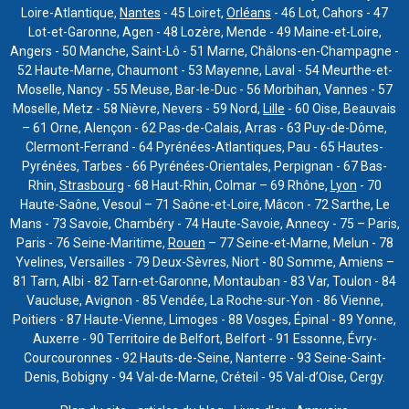
Loire-Atlantique,
Nantes
- 45 Loiret,
Orléans
- 46 Lot, Cahors - 47
Lot-et-Garonne, Agen - 48 Lozère, Mende - 49 Maine-et-Loire,
Angers - 50 Manche, Saint-Lô - 51 Marne, Châlons-en-Champagne -
52 Haute-Marne, Chaumont - 53 Mayenne, Laval - 54 Meurthe-et-
Moselle, Nancy - 55 Meuse, Bar-le-Duc - 56 Morbihan, Vannes - 57
Moselle, Metz - 58 Nièvre, Nevers - 59 Nord,
Lille
- 60 Oise, Beauvais
– 61 Orne, Alençon - 62 Pas-de-Calais, Arras - 63 Puy-de-Dôme,
Clermont-Ferrand - 64 Pyrénées-Atlantiques, Pau - 65 Hautes-
Pyrénées, Tarbes - 66 Pyrénées-Orientales, Perpignan - 67 Bas-
Rhin,
Strasbourg
- 68 Haut-Rhin, Colmar – 69 Rhône,
Lyon
- 70
Haute-Saône, Vesoul – 71 Saône-et-Loire, Mâcon - 72 Sarthe, Le
Mans - 73 Savoie, Chambéry - 74 Haute-Savoie, Annecy - 75 – Paris,
Paris - 76 Seine-Maritime,
Rouen
– 77 Seine-et-Marne, Melun - 78
Yvelines, Versailles - 79 Deux-Sèvres, Niort - 80 Somme, Amiens –
81 Tarn, Albi - 82 Tarn-et-Garonne, Montauban - 83 Var, Toulon - 84
Vaucluse, Avignon - 85 Vendée, La Roche-sur-Yon - 86 Vienne,
Poitiers - 87 Haute-Vienne, Limoges - 88 Vosges, Épinal - 89 Yonne,
Auxerre - 90 Territoire de Belfort, Belfort - 91 Essonne, Évry-
Courcouronnes - 92 Hauts-de-Seine, Nanterre - 93 Seine-Saint-
Denis, Bobigny - 94 Val-de-Marne, Créteil - 95 Val-d’Oise, Cergy.