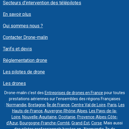
Secteurs d'intervention des télépilotes
En savoir plus
Qui sommes nous ?
Contacter Drone-malin
Tarifs et devis
Réglementation drone
Les pilotes de drone
Les drones
Drone-malin c'est des
Entreprises de drones en France
pour toutes
prestations aériennes sur l'ensembles des régions Françaises
:
Normandie
,
Bretagne
,
Île de France
,
Centre Val de Loire
,
Paris
,
Les
Hauts-de-France
,
Auvergne-Rhône-Alpes
,
Les Pays-de-la-
Loire
,
Nouvelle-Aquitaine
,
Occitanie
,
Provence-Alpes-Côte-
d’Azur
,
Bourgogne-Franche-Comté
,
Grand-Est
,
Corse
. Mais aussi
des
pilotes
professionnels basées en :
Normandie
,
Île de