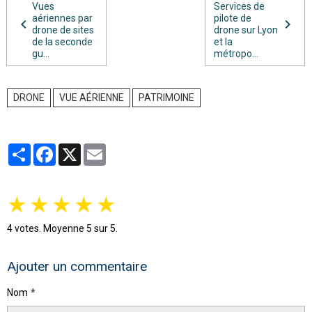
Vues
Services de
aériennes par
pilote de
drone de sites
drone sur Lyon
de la seconde
et la
gu...
métropo...
DRONE
VUE AÉRIENNE
PATRIMOINE
Partager
Facebook
X
Email
★
★
★
★
★
4
votes. Moyenne
5
sur 5.
Ajouter un commentaire
Nom