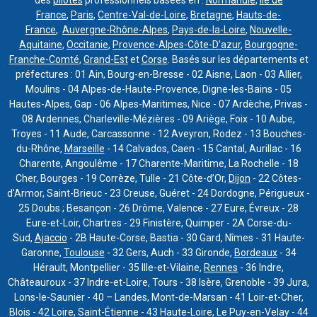
France
,
Paris
,
Centre-Val-de-Loire
,
Bretagne
,
Hauts-de-
France
,
Auvergne-Rhône-Alpes
,
Pays-de-la-Loire
,
Nouvelle-
Aquitaine
,
Occitanie
,
Provence-Alpes-Côte-D’azur
,
Bourgogne-
Franche-Comté
,
Grand-Est
et
Corse
. Basés sur les départements et
préfectures : 01 Ain, Bourg-en-Bresse - 02 Aisne, Laon - 03 Allier,
Moulins - 04 Alpes-de-Haute-Provence, Digne-les-Bains - 05
Hautes-Alpes, Gap - 06 Alpes-Maritimes, Nice - 07 Ardèche, Privas -
08 Ardennes, Charleville-Mézières - 09 Ariège, Foix - 10 Aube,
Troyes - 11 Aude, Carcassonne - 12 Aveyron, Rodez - 13 Bouches-
du-Rhône,
Marseille
- 14 Calvados, Caen - 15 Cantal, Aurillac - 16
Charente, Angoulême - 17 Charente-Maritime, La Rochelle - 18
Cher, Bourges - 19 Corrèze, Tulle - 21 Côte-d’Or,
Dijon
- 22 Côtes-
d’Armor, Saint-Brieuc - 23 Creuse, Guéret - 24 Dordogne, Périgueux -
25 Doubs ; Besançon - 26 Drôme, Valence - 27 Eure, Évreux - 28
Eure-et-Loir, Chartres - 29 Finistère, Quimper - 2A Corse-du-
Sud,
Ajaccio
- 2B Haute-Corse, Bastia - 30 Gard, Nîmes - 31 Haute-
Garonne,
Toulouse
- 32 Gers, Auch - 33 Gironde,
Bordeaux
- 34
Hérault, Montpellier - 35 Ille-et-Vilaine,
Rennes
- 36 Indre,
Châteauroux - 37 Indre-et-Loire, Tours - 38 Isère, Grenoble - 39 Jura,
Lons-le-Saunier - 40 – Landes, Mont-de-Marsan - 41 Loir-et-Cher,
Blois - 42 Loire, Saint-Étienne - 43 Haute-Loire, Le Puy-en-Velay - 44