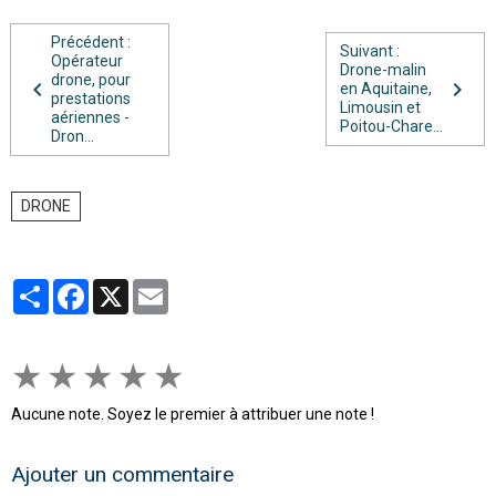
Précédent :
Suivant :
Opérateur
Drone-malin
drone, pour
en Aquitaine,
prestations
Limousin et
aériennes -
Poitou-Chare...
Dron...
DRONE
Partager
Facebook
X
Email
★
★
★
★
★
Aucune note. Soyez le premier à attribuer une note !
Ajouter un commentaire