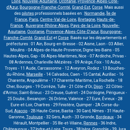
Loire
,
Nouvelle-Aquitaine
,
Occitanie
,
Provence-Alpes-Côte-
d’Azur
,
Bourgogne-Franche-Comté
,
Grand-Est
,
Corse
. Mais aussi
des
pilotes
professionnels basées en :
Normandie
,
Île de
France
,
Paris
,
Centre-Val-de-Loire
,
Bretagne
,
Hauts-de-
France
,
Auvergne-Rhône-Alpes
,
Pays-de-la-Loire
,
Nouvelle-
Aquitaine
,
Occitanie
,
Provence-Alpes-Côte-D’azur
,
Bourgogne-
Franche-Comté
,
Grand-Est
et
Corse
. Basés sur les départements et
préfectures : 01 Ain, Bourg-en-Bresse - 02 Aisne, Laon - 03 Allier,
Moulins - 04 Alpes-de-Haute-Provence, Digne-les-Bains - 05
Hautes-Alpes, Gap - 06 Alpes-Maritimes, Nice - 07 Ardèche, Privas -
08 Ardennes, Charleville-Mézières - 09 Ariège, Foix - 10 Aube,
Troyes - 11 Aude, Carcassonne - 12 Aveyron, Rodez - 13 Bouches-
du-Rhône,
Marseille
- 14 Calvados, Caen - 15 Cantal, Aurillac - 16
Charente, Angoulême - 17 Charente-Maritime, La Rochelle - 18
Cher, Bourges - 19 Corrèze, Tulle - 21 Côte-d’Or,
Dijon
- 22 Côtes-
d’Armor, Saint-Brieuc - 23 Creuse, Guéret - 24 Dordogne, Périgueux -
25 Doubs ; Besançon - 26 Drôme, Valence - 27 Eure, Évreux - 28
Eure-et-Loir, Chartres - 29 Finistère, Quimper - 2A Corse-du-
Sud,
Ajaccio
- 2B Haute-Corse, Bastia - 30 Gard, Nîmes - 31 Haute-
Garonne,
Toulouse
- 32 Gers, Auch - 33 Gironde,
Bordeaux
- 34
Hérault, Montpellier - 35 Ille-et-Vilaine,
Rennes
- 36 Indre,
Châteauroux - 37 Indre-et-Loire, Tours - 38 Isère, Grenoble - 39 Jura,