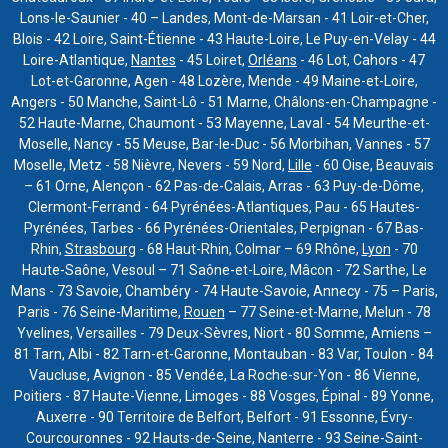
Lons-le-Saunier - 40 – Landes, Mont-de-Marsan - 41 Loir-et-Cher,
Blois - 42 Loire, Saint-Étienne - 43 Haute-Loire, Le Puy-en-Velay - 44
Loire-Atlantique,
Nantes
- 45 Loiret,
Orléans
- 46 Lot, Cahors - 47
Lot-et-Garonne, Agen - 48 Lozère, Mende - 49 Maine-et-Loire,
Angers - 50 Manche, Saint-Lô - 51 Marne, Châlons-en-Champagne -
52 Haute-Marne, Chaumont - 53 Mayenne, Laval - 54 Meurthe-et-
Moselle, Nancy - 55 Meuse, Bar-le-Duc - 56 Morbihan, Vannes - 57
Moselle, Metz - 58 Nièvre, Nevers - 59 Nord,
Lille
- 60 Oise, Beauvais
– 61 Orne, Alençon - 62 Pas-de-Calais, Arras - 63 Puy-de-Dôme,
Clermont-Ferrand - 64 Pyrénées-Atlantiques, Pau - 65 Hautes-
Pyrénées, Tarbes - 66 Pyrénées-Orientales, Perpignan - 67 Bas-
Rhin,
Strasbourg
- 68 Haut-Rhin, Colmar – 69 Rhône,
Lyon
- 70
Haute-Saône, Vesoul – 71 Saône-et-Loire, Mâcon - 72 Sarthe, Le
Mans - 73 Savoie, Chambéry - 74 Haute-Savoie, Annecy - 75 – Paris,
Paris - 76 Seine-Maritime,
Rouen
– 77 Seine-et-Marne, Melun - 78
Yvelines, Versailles - 79 Deux-Sèvres, Niort - 80 Somme, Amiens –
81 Tarn, Albi - 82 Tarn-et-Garonne, Montauban - 83 Var, Toulon - 84
Vaucluse, Avignon - 85 Vendée, La Roche-sur-Yon - 86 Vienne,
Poitiers - 87 Haute-Vienne, Limoges - 88 Vosges, Épinal - 89 Yonne,
Auxerre - 90 Territoire de Belfort, Belfort - 91 Essonne, Évry-
Courcouronnes - 92 Hauts-de-Seine, Nanterre - 93 Seine-Saint-