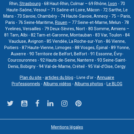
Rhin,
Strasbourg
- 68 Haut-Rhin, Colmar – 69 Rhône,
Lyon
- 70
Haute-Saône, Vesoul – 71 Saône-et-Loire, Mâcon - 72 Sarthe, Le
Mans - 73 Savoie, Chambéry - 74 Haute-Savoie, Annecy - 75 – Paris,
Paris - 76 Seine-Maritime,
Rouen
– 77 Seine-et-Marne, Melun - 78
Yvelines, Versailles - 79 Deux-Sèvres, Niort - 80 Somme, Amiens –
81 Tarn, Albi - 82 Tarn-et-Garonne, Montauban - 83 Var, Toulon - 84
Vaucluse, Avignon - 85 Vendée, La Roche-sur-Yon - 86 Vienne,
Poitiers - 87 Haute-Vienne, Limoges - 88 Vosges, Épinal - 89 Yonne,
Auxerre - 90 Territoire de Belfort, Belfort - 91 Essonne, Évry-
Courcouronnes - 92 Hauts-de-Seine, Nanterre - 93 Seine-Saint-
Denis, Bobigny - 94 Val-de-Marne, Créteil - 95 Val-d’Oise, Cergy.
Plan du site
-
articles du blog
- Livre d'or -
Annuaire
Professionnels
-
Albums vidéos
-
Albums photos
-
Le BLOG
Mentions légales