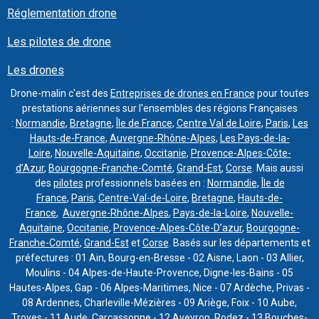
Réglementation drone
Les pilotes de drone
Les drones
Drone-malin c'est des
Entreprises de drones en France
pour toutes
prestations aériennes sur l'ensembles des régions Françaises
:
Normandie
,
Bretagne
,
Île de France
,
Centre Val de Loire
,
Paris
,
Les
Hauts-de-France
,
Auvergne-Rhône-Alpes
,
Les Pays-de-la-
Loire
,
Nouvelle-Aquitaine
,
Occitanie
,
Provence-Alpes-Côte-
d’Azur
,
Bourgogne-Franche-Comté
,
Grand-Est
,
Corse
. Mais aussi
des
pilotes
professionnels basées en :
Normandie
,
Île de
France
,
Paris
,
Centre-Val-de-Loire
,
Bretagne
,
Hauts-de-
France
,
Auvergne-Rhône-Alpes
,
Pays-de-la-Loire
,
Nouvelle-
Aquitaine
,
Occitanie
,
Provence-Alpes-Côte-D’azur
,
Bourgogne-
Franche-Comté
,
Grand-Est
et
Corse
. Basés sur les départements et
préfectures : 01 Ain, Bourg-en-Bresse - 02 Aisne, Laon - 03 Allier,
Moulins - 04 Alpes-de-Haute-Provence, Digne-les-Bains - 05
Hautes-Alpes, Gap - 06 Alpes-Maritimes, Nice - 07 Ardèche, Privas -
08 Ardennes, Charleville-Mézières - 09 Ariège, Foix - 10 Aube,
Troyes - 11 Aude, Carcassonne - 12 Aveyron, Rodez - 13 Bouches-