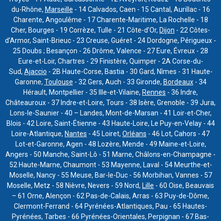
du-Rhône,
Marseille
- 14 Calvados, Caen - 15 Cantal, Aurillac - 16
Charente, Angoulême - 17 Charente-Maritime, La Rochelle - 18
Cher, Bourges - 19 Corrèze, Tulle - 21 Côte-d’Or,
Dijon
- 22 Côtes-
d’Armor, Saint-Brieuc - 23 Creuse, Guéret - 24 Dordogne, Périgueux -
25 Doubs ; Besançon - 26 Drôme, Valence - 27 Eure, Évreux - 28
Eure-et-Loir, Chartres - 29 Finistère, Quimper - 2A Corse-du-
Sud,
Ajaccio
- 2B Haute-Corse, Bastia - 30 Gard, Nîmes - 31 Haute-
Garonne,
Toulouse
- 32 Gers, Auch - 33 Gironde,
Bordeaux
- 34
Hérault, Montpellier - 35 Ille-et-Vilaine,
Rennes
- 36 Indre,
Châteauroux - 37 Indre-et-Loire, Tours - 38 Isère, Grenoble - 39 Jura,
Lons-le-Saunier - 40 – Landes, Mont-de-Marsan - 41 Loir-et-Cher,
Blois - 42 Loire, Saint-Étienne - 43 Haute-Loire, Le Puy-en-Velay - 44
Loire-Atlantique,
Nantes
- 45 Loiret,
Orléans
- 46 Lot, Cahors - 47
Lot-et-Garonne, Agen - 48 Lozère, Mende - 49 Maine-et-Loire,
Angers - 50 Manche, Saint-Lô - 51 Marne, Châlons-en-Champagne -
52 Haute-Marne, Chaumont - 53 Mayenne, Laval - 54 Meurthe-et-
Moselle, Nancy - 55 Meuse, Bar-le-Duc - 56 Morbihan, Vannes - 57
Moselle, Metz - 58 Nièvre, Nevers - 59 Nord,
Lille
- 60 Oise, Beauvais
– 61 Orne, Alençon - 62 Pas-de-Calais, Arras - 63 Puy-de-Dôme,
Clermont-Ferrand - 64 Pyrénées-Atlantiques, Pau - 65 Hautes-
Pyrénées, Tarbes - 66 Pyrénées-Orientales, Perpignan - 67 Bas-