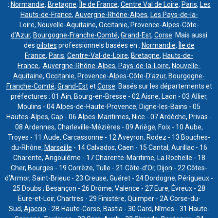
:
Normandie
,
Bretagne
,
Île de France
,
Centre Val de Loire
,
Paris
,
Les
Hauts-de-France
,
Auvergne-Rhône-Alpes
,
Les Pays-de-la-
Loire
,
Nouvelle-Aquitaine
,
Occitanie
,
Provence-Alpes-Côte-
d’Azur
,
Bourgogne-Franche-Comté
,
Grand-Est
,
Corse
. Mais aussi
des
pilotes
professionnels basées en :
Normandie
,
Île de
France
,
Paris
,
Centre-Val-de-Loire
,
Bretagne
,
Hauts-de-
France
,
Auvergne-Rhône-Alpes
,
Pays-de-la-Loire
,
Nouvelle-
Aquitaine
,
Occitanie
,
Provence-Alpes-Côte-D’azur
,
Bourgogne-
Franche-Comté
,
Grand-Est
et
Corse
. Basés sur les départements et
préfectures : 01 Ain, Bourg-en-Bresse - 02 Aisne, Laon - 03 Allier,
Moulins - 04 Alpes-de-Haute-Provence, Digne-les-Bains - 05
Hautes-Alpes, Gap - 06 Alpes-Maritimes, Nice - 07 Ardèche, Privas -
08 Ardennes, Charleville-Mézières - 09 Ariège, Foix - 10 Aube,
Troyes - 11 Aude, Carcassonne - 12 Aveyron, Rodez - 13 Bouches-
du-Rhône,
Marseille
- 14 Calvados, Caen - 15 Cantal, Aurillac - 16
Charente, Angoulême - 17 Charente-Maritime, La Rochelle - 18
Cher, Bourges - 19 Corrèze, Tulle - 21 Côte-d’Or,
Dijon
- 22 Côtes-
d’Armor, Saint-Brieuc - 23 Creuse, Guéret - 24 Dordogne, Périgueux -
25 Doubs ; Besançon - 26 Drôme, Valence - 27 Eure, Évreux - 28
Eure-et-Loir, Chartres - 29 Finistère, Quimper - 2A Corse-du-
Sud,
Ajaccio
- 2B Haute-Corse, Bastia - 30 Gard, Nîmes - 31 Haute-