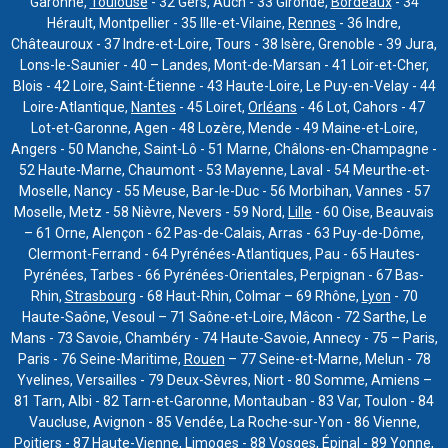
Garonne,
Toulouse
- 32 Gers, Auch - 33 Gironde,
Bordeaux
- 34
Hérault, Montpellier - 35 Ille-et-Vilaine,
Rennes
- 36 Indre,
Châteauroux - 37 Indre-et-Loire, Tours - 38 Isère, Grenoble - 39 Jura,
Lons-le-Saunier - 40 – Landes, Mont-de-Marsan - 41 Loir-et-Cher,
Blois - 42 Loire, Saint-Étienne - 43 Haute-Loire, Le Puy-en-Velay - 44
Loire-Atlantique,
Nantes
- 45 Loiret,
Orléans
- 46 Lot, Cahors - 47
Lot-et-Garonne, Agen - 48 Lozère, Mende - 49 Maine-et-Loire,
Angers - 50 Manche, Saint-Lô - 51 Marne, Châlons-en-Champagne -
52 Haute-Marne, Chaumont - 53 Mayenne, Laval - 54 Meurthe-et-
Moselle, Nancy - 55 Meuse, Bar-le-Duc - 56 Morbihan, Vannes - 57
Moselle, Metz - 58 Nièvre, Nevers - 59 Nord,
Lille
- 60 Oise, Beauvais
– 61 Orne, Alençon - 62 Pas-de-Calais, Arras - 63 Puy-de-Dôme,
Clermont-Ferrand - 64 Pyrénées-Atlantiques, Pau - 65 Hautes-
Pyrénées, Tarbes - 66 Pyrénées-Orientales, Perpignan - 67 Bas-
Rhin,
Strasbourg
- 68 Haut-Rhin, Colmar – 69 Rhône,
Lyon
- 70
Haute-Saône, Vesoul – 71 Saône-et-Loire, Mâcon - 72 Sarthe, Le
Mans - 73 Savoie, Chambéry - 74 Haute-Savoie, Annecy - 75 – Paris,
Paris - 76 Seine-Maritime,
Rouen
– 77 Seine-et-Marne, Melun - 78
Yvelines, Versailles - 79 Deux-Sèvres, Niort - 80 Somme, Amiens –
81 Tarn, Albi - 82 Tarn-et-Garonne, Montauban - 83 Var, Toulon - 84
Vaucluse, Avignon - 85 Vendée, La Roche-sur-Yon - 86 Vienne,
Poitiers - 87 Haute-Vienne, Limoges - 88 Vosges, Épinal - 89 Yonne,